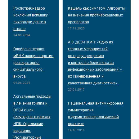
Роспотребнадзор
Кашель как симптом. Алгоритм
исключил вспышку
назначения противокашлевых
лихорадки денге в
препаратов
стране
17.11.2025
14.06.2024
А.В. ДЕВЯТКИН: «Одно из
Одобрена первая
главных мероприятий
мРНК-вакцина против
по предупреждению
респираторно-
и контролю большинства
синцитиального
инфекционных заболеваний –
вируса
их своевременная и
04.06.2024
качественная диагностика»
25.01.2017
Актуальные подходы
в лечении гриппа и
Рациональная антимикробная
ОРВИ были
химиотерапия
обсуждены в рамках
в дерматовенерологической
НПК «Уральские
практике
вершины.
14.10.2016
Респираторные