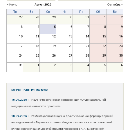
< Июль
Август 2026
Сентябрь >
Пн
Вт
Ср
Чт
Пт
Сб
Вс
27
28
29
30
31
1
2
3
4
5
6
7
8
9
10
11
12
13
14
15
16
17
18
19
20
21
22
23
24
25
26
27
28
29
30
31
1
2
3
4
5
6
МЕРОПРИЯТИЯ
по теме
16.09.2026
|
Научно-практическая конференция «От доказательной
медицины к клинической практике»
18.09.2026
|
IV Межвузовская научно-практическая конференция врачей-
исследователей «Терапия и полиморбидная патология в практике врачей
клинических специальностей (памяти профессора А.А. Кириченко)»