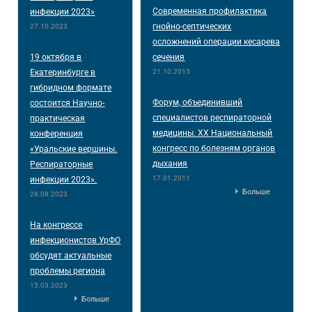
Современная профилактика
инфекции 2023»
гнойно-септических
27.10.2023
осложнений операции кесарева
19 октября в
сечения
Екатеринбурге в
21.10.2015
гибридном формате
Форум, объединивший
состоится Научно-
специалистов респираторной
практическая
медицины. XX Национальный
конференция
конгресс по болезням органов
«Уральские вершины.
дыхания
Респираторные
17.01.2011
инфекции 2023».
Больше
28.08.2023
На конгрессе
инфекционистов УрФО
обсудят актуальные
проблемы региона
15.03.2023
Больше