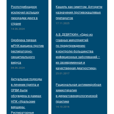
Роспотребнадзор
Кашель как симптом. Алгоритм
исключил вспышку
назначения противокашлевых
лихорадки денге в
препаратов
стране
17.11.2025
14.06.2024
А.В. ДЕВЯТКИН: «Одно из
Одобрена первая
главных мероприятий
мРНК-вакцина против
по предупреждению
респираторно-
и контролю большинства
синцитиального
инфекционных заболеваний –
вируса
их своевременная и
04.06.2024
качественная диагностика»
25.01.2017
Актуальные подходы
в лечении гриппа и
Рациональная антимикробная
ОРВИ были
химиотерапия
обсуждены в рамках
в дерматовенерологической
НПК «Уральские
практике
вершины.
14.10.2016
Респираторные