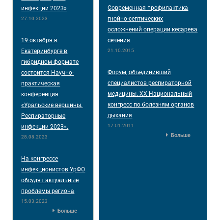
Современная профилактика
инфекции 2023»
гнойно-септических
27.10.2023
осложнений операции кесарева
19 октября в
сечения
Екатеринбурге в
21.10.2015
гибридном формате
Форум, объединивший
состоится Научно-
специалистов респираторной
практическая
медицины. XX Национальный
конференция
конгресс по болезням органов
«Уральские вершины.
дыхания
Респираторные
17.01.2011
инфекции 2023».
Больше
28.08.2023
На конгрессе
инфекционистов УрФО
обсудят актуальные
проблемы региона
15.03.2023
Больше