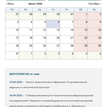
< Июль
Август 2026
Сентябрь >
Пн
Вт
Ср
Чт
Пт
Сб
Вс
27
28
29
30
31
1
2
3
4
5
6
7
8
9
10
11
12
13
14
15
16
17
18
19
20
21
22
23
24
25
26
27
28
29
30
31
1
2
3
4
5
6
МЕРОПРИЯТИЯ
по теме
16.09.2026
|
Научно-практическая конференция «От доказательной
медицины к клинической практике»
18.09.2026
|
IV Межвузовская научно-практическая конференция врачей-
исследователей «Терапия и полиморбидная патология в практике врачей
клинических специальностей (памяти профессора А.А. Кириченко)»