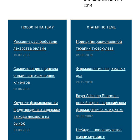
2014
НОВОСТИ
НА ТЕМУ
СТАТЬИ
ПО ТЕМЕ
Россияне распробовали
Принципы рациональной
лекарства онлайн
терапии туберкулеза
10.07.2020
05.08.2019
Самоизоляция принесла
Фармакология сверхмалых
онлайн-аптекам новых
доз
клиентов
24.12.2010
26.06.2020
Bayer Schering Pharma –
Крупные фармкомпании
новый игрок на российском
предупредили о задержке
фармацевтическом рынке
выхода лекарств на
30.03.2007
рынок
Небидо – новое качество
21.04.2020
жизни мужчин с