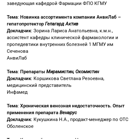
заведующая кафедрой Фармации ФПО КГМУ
Тема
:
Новинка ассортимента компании АнвиЛаб –
гепатопротектор
Гепагард Актив
Докладчик
: Зорина Лариса Анатольевна, к.м.н.,
ассистент кафедры клинической фармакологии и
пропедевтики внутренних болезней 1 МГМУ им
Сеченова
АнвиЛаб
Тема
:
Препараты
Мирамистин, Окомистин
Докладчик
: Коршикова Светлана Резоевна,
медицинский представитель
Инфамед
Тема
:
Хроническая венозная недостаточность. Опыт
применения препарата
Венарус
Докладчик
: Кукушкина Н.А., продакт-менеджер по ОТС
Оболенское