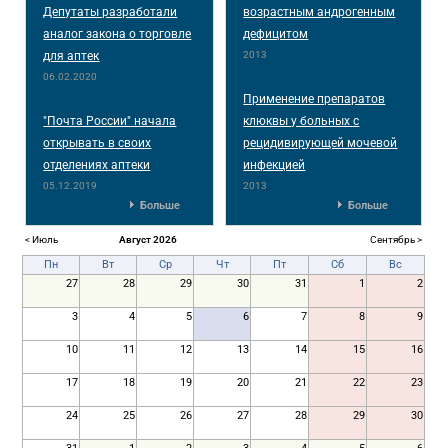
Депутаты разработали
возрастным андрогенным
аналог закона о торговле
дефицитом
для аптек
2013
06.02.2020
Применение препаратов
"Почта России" начала
клюквы у больных с
открывать в своих
рецидивирующей мочевой
отделениях аптеки
инфекцией
05.12.2019
2013
Больше
Больше
< Июль
Август 2026
Сентябрь >
Пн
Вт
Ср
Чт
Пт
Сб
Вс
27
28
29
30
31
1
2
3
4
5
6
7
8
9
10
11
12
13
14
15
16
17
18
19
20
21
22
23
24
25
26
27
28
29
30