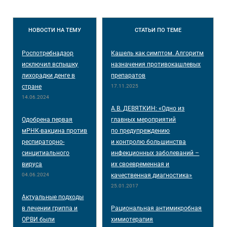
НОВОСТИ
НА ТЕМУ
СТАТЬИ
ПО ТЕМЕ
Роспотребнадзор
Кашель как симптом. Алгоритм
исключил вспышку
назначения противокашлевых
лихорадки денге в
препаратов
стране
17.11.2025
14.06.2024
А.В. ДЕВЯТКИН: «Одно из
Одобрена первая
главных мероприятий
мРНК-вакцина против
по предупреждению
респираторно-
и контролю большинства
синцитиального
инфекционных заболеваний –
вируса
их своевременная и
04.06.2024
качественная диагностика»
25.01.2017
Актуальные подходы
в лечении гриппа и
Рациональная антимикробная
ОРВИ были
химиотерапия