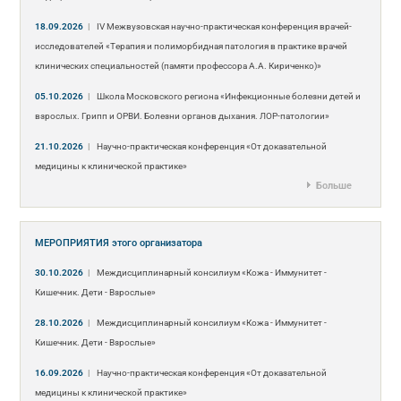
18.09.2026
|
IV Межвузовская научно-практическая конференция врачей-
исследователей «Терапия и полиморбидная патология в практике врачей
клинических специальностей (памяти профессора А.А. Кириченко)»
05.10.2026
|
Школа Московского региона «Инфекционные болезни детей и
взрослых. Грипп и ОРВИ. Болезни органов дыхания. ЛОР-патологии»
21.10.2026
|
Научно-практическая конференция «От доказательной
медицины к клинической практике»
Больше
МЕРОПРИЯТИЯ
этого организатора
30.10.2026
|
Междисциплинарный консилиум «Кожа - Иммунитет -
Кишечник. Дети - Взрослые»
28.10.2026
|
Междисциплинарный консилиум «Кожа - Иммунитет -
Кишечник. Дети - Взрослые»
16.09.2026
|
Научно-практическая конференция «От доказательной
медицины к клинической практике»