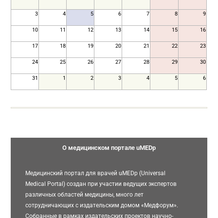
3
4
5
6
7
8
9
10
11
12
13
14
15
16
17
18
19
20
21
22
23
24
25
26
27
28
29
30
31
1
2
3
4
5
6
О медицинском портале uMEDp
Медицинский портал для врачей uMEDp (Universal
Medical Portal) создан при участии ведущих экспертов
различных областей медицины, много лет
сотрудничающих с издательским домом «Медфорум».
Собранные в рамках издательских проектов научно-