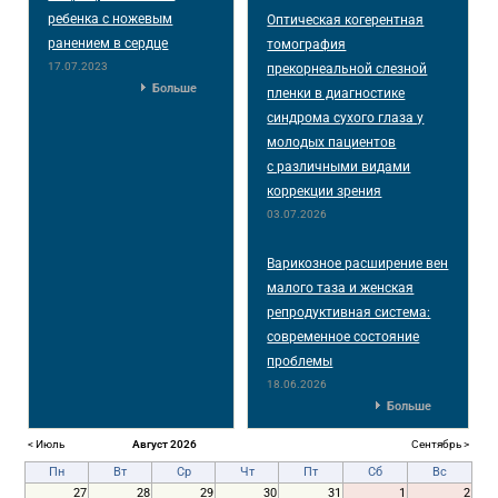
ребенка с ножевым
Оптическая когерентная
ранением в сердце
томография
17.07.2023
прекорнеальной слезной
Больше
пленки в диагностике
синдрома сухого глаза у
молодых пациентов
с различными видами
коррекции зрения
03.07.2026
Варикозное расширение вен
малого таза и женская
репродуктивная система:
современное состояние
проблемы
18.06.2026
Больше
< Июль
Август 2026
Сентябрь >
Пн
Вт
Ср
Чт
Пт
Сб
Вс
27
28
29
30
31
1
2