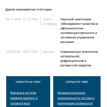
Другие мероприятия этой серии
29.11.2024 - 21.12.2024
Санкт-
Научный симпозиум
Петербург
«Менеджмент качества в
офтальмологии:
человекоцентричность и
системное управление
рисками»
18.09.2023 - 08.10.2023
Москва
Современные технологии
катаральной,
рефракционной и
роговичной хирургии
НОВОСТИ
НА ТЕМУ
СТАТЬИ
ПО ТЕМЕ
Впервые в истории
Фармакологическая
вживили имплант в
рациональность состава и
головной мозг
клинические особенности