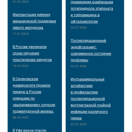
01.02.2024
применения комбинации
лотепреднола этабоната
Имплантация ребенку
и тобрамицина в
механической поддержки
офтальмологии
левого желудочка
03.07.2026
17.01.2024
Послеоперационный
В России увеличили
эндофтальмит:
сроки обучения
современное состояние
пластических хирургов
проблемы
18.09.2023
03.07.2026
В Сеченовском
Интракамеральные
университете провели
антибиотики
первую в России
в профилактике
операцию по
послеоперационной
«выпариванию» опухоли
внутриглазной гнойной
поджелудочной железы.
инфекции различного
08.09.2023
генеза
03.07.2026
В Уфе врачи спасли