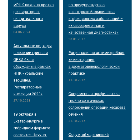
мРНК-вакцина против
по предупреждению
респираторно-
и контролю большинства
синцитиального
инфекционных заболеваний –
вируса
их своевременная и
04.06.2024
качественная диагностика»
25.01.2017
Актуальные подходы
в лечении гриппа и
Рациональная антимикробная
ОРВИ были
химиотерапия
обсуждены в рамках
в дерматовенерологической
НПК «Уральские
практике
вершины.
14.10.2016
Респираторные
Современная профилактика
инфекции 2023»
гнойно-септических
27.10.2023
осложнений операции кесарева
19 октября в
сечения
Екатеринбурге в
21.10.2015
гибридном формате
Форум, объединивший
состоится Научно-