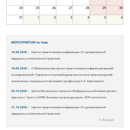
24
25
26
27
28
29
30
31
1
2
3
4
5
6
МЕРОПРИЯТИЯ
по теме
16.09.2026
|
Научно-практическая конференция «От доказательной
медицины к клинической практике»
18.09.2026
|
IV Межвузовская научно-практическая конференция врачей-
исследователей «Терапия и полиморбидная патология в практике врачей
клинических специальностей (памяти профессора А.А. Кириченко)»
05.10.2026
|
Школа Московского региона «Инфекционные болезни детей и
взрослых. Грипп и ОРВИ. Болезни органов дыхания. ЛОР-патологии»
21.10.2026
|
Научно-практическая конференция «От доказательной
медицины к клинической практике»
Больше