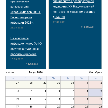
специалистов респираторной
практическая
медицины. XX Национальный
конференция
конгресс по болезням органов
«Уральские вершины.
дыхания
Респираторные
17.01.2011
инфекции 2023».
Больше
28.08.2023
На конгрессе
инфекционистов УрФО
обсудят актуальные
проблемы региона
15.03.2023
Больше
< Июль
Август 2026
Сентябрь >
Пн
Вт
Ср
Чт
Пт
Сб
Вс
27
28
29
30
31
1
2
3
4
5
6
7
8
9
10
11
12
13
14
15
16
17
18
19
20
21
22
23