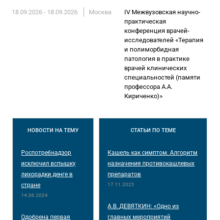
18.09.2026 - 18.09.2026
Москва
IV Межвузовская научно-
практическая
конференция врачей-
исследователей «Терапия
и полиморбидная
патология в практике
врачей клинических
специальностей (памяти
профессора А.А.
Кириченко)»
НОВОСТИ
НА ТЕМУ
СТАТЬИ
ПО ТЕМЕ
Роспотребнадзор
Кашель как симптом. Алгоритм
исключил вспышку
назначения противокашлевых
лихорадки денге в
препаратов
стране
17.11.2025
14.06.2024
А.В. ДЕВЯТКИН: «Одно из
Одобрена первая
главных мероприятий