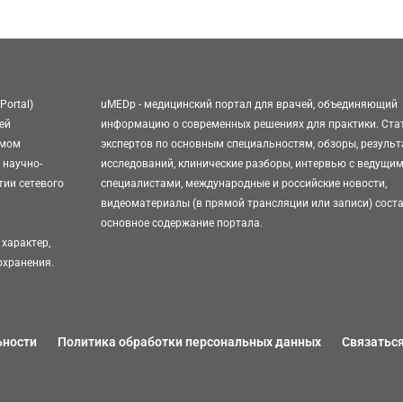
Portal)
uMEDp - медицинский портал для врачей, объединяющий
ей
информацию о современных решениях для практики. Ста
омом
экспертов по основным специальностям, обзоры, резуль
 научно-
исследований, клинические разборы, интервью с ведущи
тии сетевого
специалистами, международные и российские новости,
видеоматериалы (в прямой трансляции или записи) сост
основное содержание портала.
характер,
охранения.
ьности
Политика обработки персональных данных
Связаться