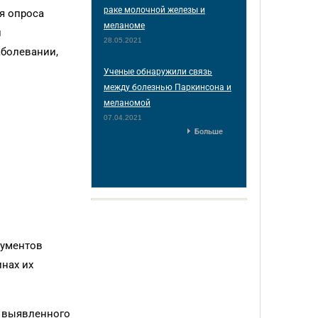
раке молочной железы и
я опроса
меланоме
и
28.05.2021
болевании,
Ученые обнаружили связь
между болезнью Паркинсона и
меланомой
07.04.2021
Больше
рументов
нах их
й выявленного