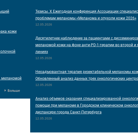
мышей
Тезисы. Х Ежегодная конференция Ассоциации специалис
проблемам меланомы «Меланома и опухоли кожи 2026»
12.05.2026
рака кожи
Десятилетнее наблюдение за пациентами с диссеминиро
меланомой кожи на фоне анти-PD-1-терапии во второй и
молочной
линиях
12.05.2026
Неоадъювантная терапия резектабельной меланомы кож
и меланомой
Обновленный анализ данных трех онкологических центр
12.05.2026
Больше
Анализ объемов оказания специализированной онколог
помощи при меланоме в Городском клиническом онколо
диспансере города Санкт-Петербурга
12.05.2026