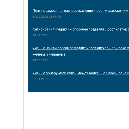
Пептид замедляет распространение и рост меланомы у 
24.05.2022 13:00:00
Антибиотик тигециклин способен подавлять рост клеток 
26.07.2021
Ученые нашли способ замедлить рост опухоли при раке 
железы и меланоме
28.05.2021
Ученые обнаружили связь между болезнью Паркинсона 
07.04.2021