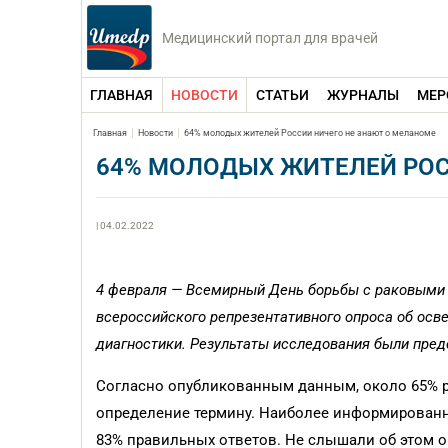
Медицинский портал для врачей
ГЛАВНАЯ
НОВОСТИ
СТАТЬИ
ЖУРНАЛЫ
МЕР
Главная
Новости
64% молодых жителей России ничего не знают о меланоме
64% МОЛОДЫХ ЖИТЕЛЕЙ РОС
| 04.02.2022
4 февраля — Всемирный День борьбы с раковыми
всероссийского репрезентативного опроса об ос
диагностики. Результаты исследования были пред
Согласно опубликованным данным, около 65% р
определение термину. Наиболее информированн
83% правильных ответов. Не слышали об этом о