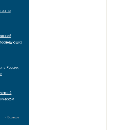
тов по
ванной
 последующих
и в России.
ов
ической
гическом
Больше