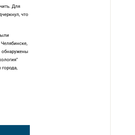
чить. Для
дчеркнул, что
были
 Челябинске,
ли обнаружены
кология"
 города,