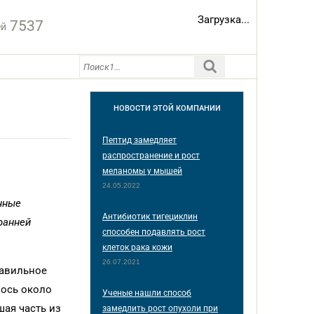
Загрузка...
7537
ей
НОВОСТИ
ЭТОЙ КОМПАНИИ
Пептид замедляет
распространение и рост
меланомы у мышей
24.05.2022
нные
Антибиотик тигециклин
ранней
способен подавлять рост
клеток рака кожи
26.07.2021
равильное
лось около
Ученые нашли способ
ая часть из
замедлить рост опухоли при