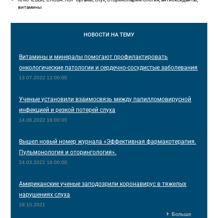
витамины
НОВОСТИ
НА ТЕМУ
Витамины и минералы помогают профилактировать
онкологические патологии и сердечно-сосудистые заболевания
13.07.2022 12:00:00
Ученые установили взаимосвязь между папилломовирусной
инфекцией и резкой потерей слуха
14.06.2022 16:00:00
Вышел новый номер журнала «Эффективная фармакотерапия.
Пульмонология и оторингология».
24.03.2022 16:00:00
Американские ученые заподозрили коронавирус в тяжелых
нарушениях слуха
29.10.2021
Больше