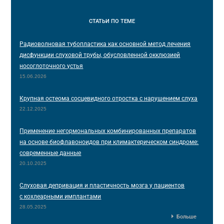
СТАТЬИ
ПО ТЕМЕ
Радиоволновая тубопластика как основной метод лечения
дисфункции слуховой трубы, обусловленной окклюзией
носоглоточного устья
15.06.2026
Крупная остеома сосцевидного отростка с нарушением слуха
22.12.2025
Применение негормональных комбинированных препаратов
на основе биофлавоноидов при климактерическом синдроме:
современные данные
20.10.2025
Слуховая депривация и пластичность мозга у пациентов
с кохлеарными имплантами
28.05.2025
Больше