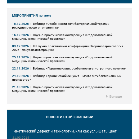
МЕРОПРИЯТИЯ
по теме
18.12.2026
|
Вебинар «Особенности антибактериальной терапии
рецидивирующего тонзиллита»
16.12.2026
|
Научно-практическая конференция «От доказательной
медицины к клинической практике»
03.12.2026
|
III Научно-практическая конференция «Оториноларингология
2026 - фокус на интеграцию»
25.11.2026
|
Научно-практическая конференция «От доказательной
медицины к клинической практике»
22.11.2026
|
Вебинар «Паратонзиллит, особенности этиотропного лечения»
24.10.2026
|
Вебинар «Хронический синусит – место антибактериальных
препаратов»
21.10.2026
|
Научно-практическая конференция «От доказательной
медицины к клинической практике»
Больше
НОВОСТИ
ЭТОЙ КОМПАНИИ
Генетический дефект и технологии, или как услышать цвет
21.03.2014