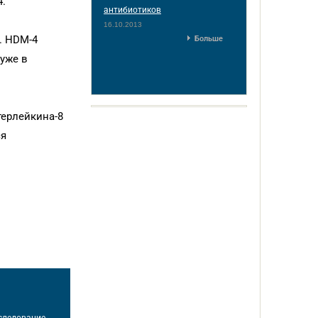
.
антибиотиков
16.10.2013
. HDM-4
Больше
уже в
ерлейкина-8
ся