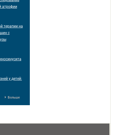
следование
й атрофии
й терапии на
нщин с
аузы
иносинусита
ней у детей:
Больше