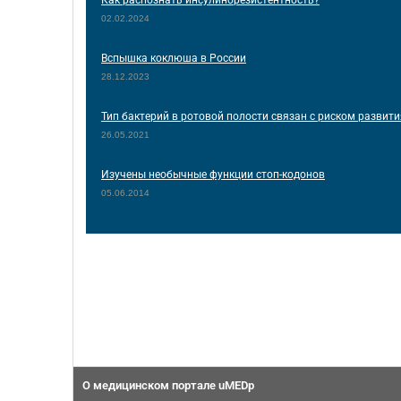
Как распознать инсулинорезистентность?
02.02.2024
Вспышка коклюша в России
28.12.2023
Тип бактерий в ротовой полости связан с риском развити
26.05.2021
Изучены необычные функции стоп-кодонов
05.06.2014
О медицинском портале uMEDp