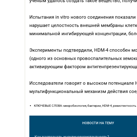
ученым удалось создать такое вещество, полу
Испытания in vitro нового соединения показал
нарушает целостность внешней мембраны клетк
минимальной ингибирующей концентрации, боле
Эксперименты подтвердили, HDM-4 способен мо
(одного из основных провоспалительных хемоки
активирующим фактором антигенпрезентирующи
Исследователи говорят о высоком потенциале H
мультифункциональный механизм действия соед
КЛЮЧЕВЫЕ СЛОВА: микробиология, бактерии, HDM-4, резистентность
НОВОСТИ
НА ТЕМУ