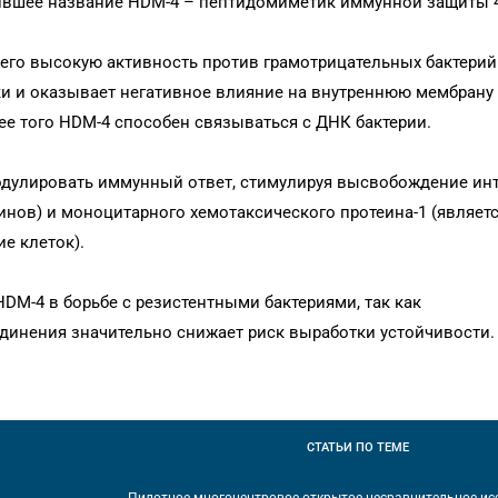
чившее название HDM-4 – пептидомиметик иммунной защиты 4
и его высокую активность против грамотрицательных бактерий
и и оказывает негативное влияние на внутреннюю мембрану 
е того HDM-4 способен связываться с ДНК бактерии.
дулировать иммунный ответ, стимулируя высвобождение инт
нов) и моноцитарного хемотаксического протеина-1 (являет
е клеток).
DM-4 в борьбе с резистентными бактериями, так как
инения значительно снижает риск выработки устойчивости.
СТАТЬИ
ПО ТЕМЕ