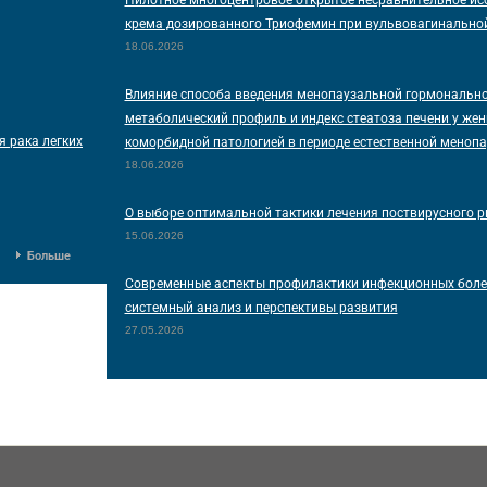
Пилотное многоцентровое открытое несравнительное ис
крема дозированного Триофемин при вульвовагинально
18.06.2026
Влияние способа введения менопаузальной гормонально
метаболический профиль и индекс стеатоза печени у же
я рака легких
коморбидной патологией в периоде естественной меноп
18.06.2026
О выборе оптимальной тактики лечения поствирусного р
15.06.2026
Больше
Современные аспекты профилактики инфекционных болез
системный анализ и перспективы развития
27.05.2026