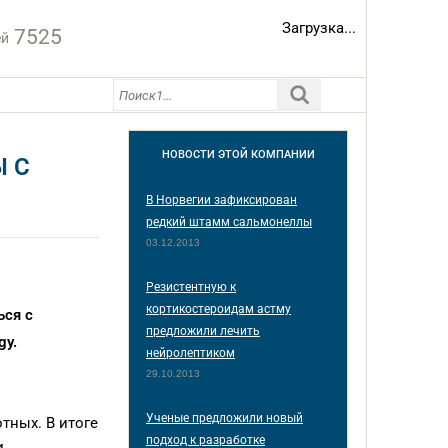
Загрузка...
7525
ей
НОВОСТИ
ЭТОЙ КОМПАНИИ
Ы С
В Норвегии зафиксирован
редкий штамм сальмонеллы
03.12.2013
Резистентную к
кортикостероидам астму
ься с
предложили лечить
gy.
нейролептиком
29.10.2013
Ученые предложили новый
тных. В итоге
подход к разработке