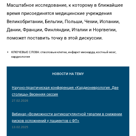
Масштабное исследование, к которому в ближайшее
время присоединятся медицинские учреждения
Великобритании, Бельгии, Польши, Чехии, Испании,
Дании, Франции, Финляндии, Италии и Норгвегии,
поможет поставить точку в этой дискуссии.
КЛЮЧЕВЫЕ СЛОВА: стволовые клетки, инфаркт миокарда, костный мозг,
кардиология
НОВОСТИ
НА ТЕМУ
Научно-практическая конференция «Кардионеврология. Две
столицы» Весенняя сессия
27.02.2026
Вебинар «Возможности антикоагулянтной терапии в снижении
рисков осложнений у пациентов с ФП»
13.02.2025