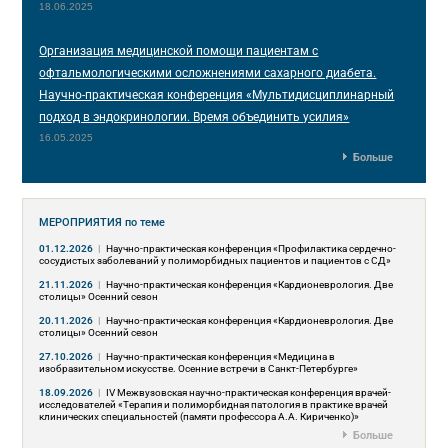
18.06.2025
Организация медицинской помощи пациентам с
офтальмологическими осложнениями сахарного диабета.
Научно-практическая конференция «Мультидисциплинарный
подход в эндокринологии. Время объединить усилия»
16.05.2025
Больше
МЕРОПРИЯТИЯ
по теме
01.12.2026
|
Научно-практическая конференция «Профилактика сердечно-
сосудистых заболеваний у полиморбидных пациентов и пациентов с СД»
21.11.2026
|
Научно-практическая конференция «Кардионеврология. Две
столицы» Осенний сезон
20.11.2026
|
Научно-практическая конференция «Кардионеврология. Две
столицы» Осенний сезон
27.10.2026
|
Научно-практическая конференция «Медицина в
изобразительном искусстве. Осенние встречи в Санкт-Петербурге»
18.09.2026
|
IV Межвузовская научно-практическая конференция врачей-
исследователей «Терапия и полиморбидная патология в практике врачей
клинических специальностей (памяти профессора А.А. Кириченко)»
Больше