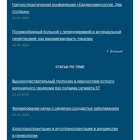
Научно-практическая конференция «Кардионеврология. Две
столицы»
11.02.2025
Полиморбидный больной с гиперурикемией и артериальной
гипертензией: как минимизировать терапию
14.05.2024
Больше
СТАТЬИ
ПО ТЕМЕ
Высокочувствительный тропонин в диагностике острого
коронарного синдрома без подъема сегмента ST
24.12.2025
Формирование науки о сердечно-сосудистых заболеваниях
30.10.2025
Аллотрансплантация и аутотрансплантация в акушерстве
и гинекологии