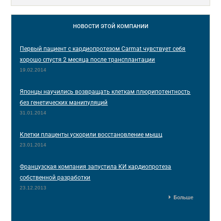
НОВОСТИ
ЭТОЙ КОМПАНИИ
Первый пациент с кардиопротезом Carmat чувствует себя
хорошо спустя 2 месяца после трансплантации
19.02.2014
Японцы научились возвращать клеткам плюрипотентность
без генетических манипуляций
31.01.2014
Клетки плаценты ускорили восстановление мышц
23.01.2014
Французская компания запустила КИ кардиопротеза
собственной разработки
23.12.2013
Больше