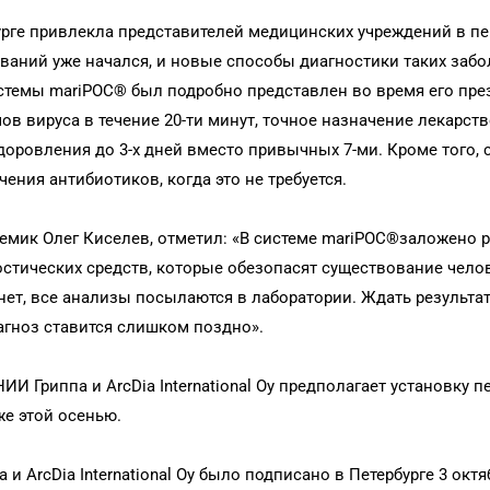
урге привлекла представителей медицинских учреждений в п
ваний уже начался, и новые способы диагностики таких заб
стемы mariPOC® был подробно представлен во время его пре
 вируса в течение 20-ти минут, точное назначение лекарст
оровления до 3-х дней вместо привычных 7-ми. Кроме того, 
ния антибиотиков, когда это не требуется.
емик Олег Киселев, отметил: «В системе mariPOC®заложено 
стических средств, которые обезопасят существование челов
нет, все анализы посылаются в лаборатории. Ждать результа
иагноз ставится слишком поздно».
И Гриппа и ArcDia International Oy предполагает установку п
же этой осенью.
 ArcDia International Oy было подписано в Петербурге 3 октя