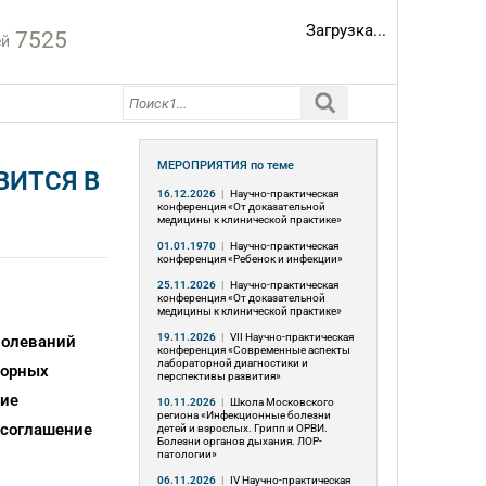
Загрузка...
7525
ей
МЕРОПРИЯТИЯ
по теме
ВИТСЯ В
16.12.2026
|
Научно-практическая
конференция «От доказательной
медицины к клинической практике»
01.01.1970
|
Научно-практическая
конференция «Ребенок и инфекции»
25.11.2026
|
Научно-практическая
конференция «От доказательной
медицины к клинической практике»
19.11.2026
|
VII Научно-практическая
болеваний
конференция «Современные аспекты
лабораторной диагностики и
торных
перспективы развития»
кие
10.11.2026
|
Школа Московского
региона «Инфекционные болезни
 соглашение
детей и взрослых. Грипп и ОРВИ.
Болезни органов дыхания. ЛОР-
патологии»
06.11.2026
|
IV Научно-практическая