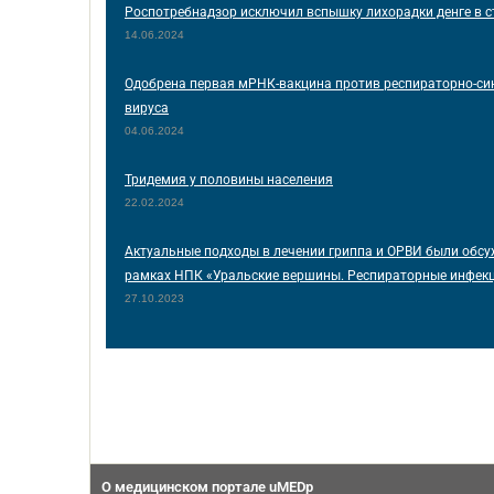
Роспотребнадзор исключил вспышку лихорадки денге в с
14.06.2024
Одобрена первая мРНК-вакцина против респираторно-си
вируса
04.06.2024
Тридемия у половины населения
22.02.2024
Актуальные подходы в лечении гриппа и ОРВИ были обсу
рамках НПК «Уральские вершины. Респираторные инфек
27.10.2023
О медицинском портале uMEDp