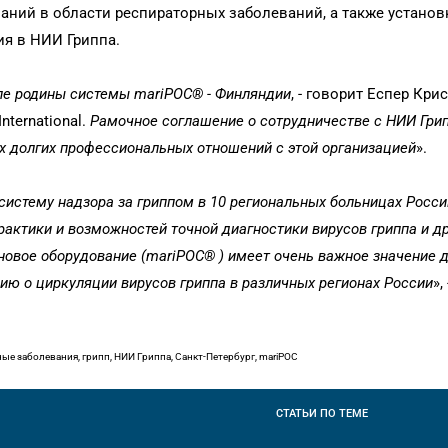
ний в области респираторных заболеваний, а также установ
я в НИИ Гриппа.
ле родины системы mariPOC® - Финляндии
, - говорит Еспер Кри
nternational.
Рамочное соглашение о сотрудничестве с НИИ Грип
х долгих профессиональных отношений с этой организацией
».
истему надзора за гриппом в 10 региональных больницах Росс
актики и возможностей точной диагностики вирусов гриппа и др
новое оборудование (mariPOC® ) имеет очень важное значение д
ю о циркуляции вирусов гриппа в различных регионах России
»,
 заболевания, грипп, НИИ Гриппа, Санкт-Петербург, mariPOC
СТАТЬИ
ПО ТЕМЕ