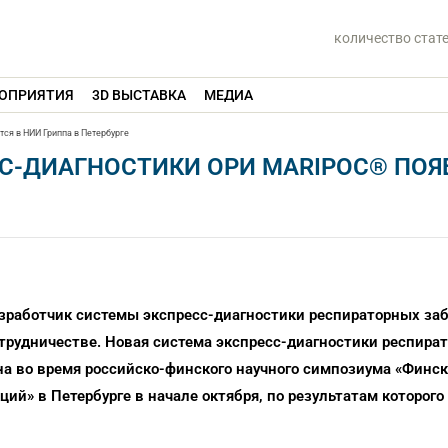
количество стат
ОПРИЯТИЯ
3D ВЫСТАВКА
МЕДИА
ся в НИИ Гриппа в Петербурге
С-ДИАГНОСТИКИ ОРИ MARIPOC® ПОЯ
азработчик системы экспресс-диагностики респираторных за
трудничестве. Новая система экспресс-диагностики респира
а во время российско-финского научного симпозиума «Финс
ий» в Петербурге в начале октября, по результатам которого