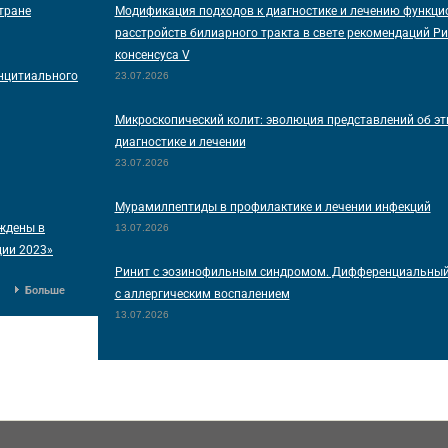
тране
Модификация подходов к диагностике и лечению функц
расстройств билиарного тракта в свете рекомендаций Р
консенсуса V
нцитиального
23.07.2026
Микроскопический колит: эволюция представлений об эт
диагностике и лечении
23.07.2026
Мурамилпептиды в профилактике и лечении инфекций
ждены в
13.07.2026
ции 2023»
Ринит с эозинофильным синдромом. Дифференциальный
Больше
с аллергическим воспалением
13.07.2026