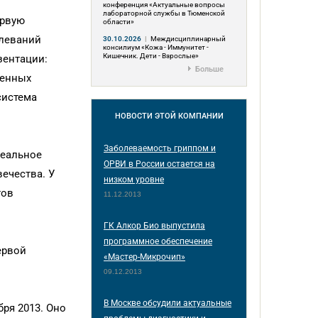
конференция «Актуальные вопросы
лабораторной службы в Тюменской
ервую
области»
олеваний
30.10.2026
|
Междисциплинарный
консилиум «Кожа - Иммунитет -
Кишечник. Дети - Взрослые»
зентации:
Больше
венных
система
НОВОСТИ
ЭТОЙ КОМПАНИИ
Заболеваемость гриппом и
реальное
ОРВИ в России остается на
ечества. У
низком уровне
тов
11.12.2013
ГК Алкор Био выпустила
программное обеспечение
ервой
«Мастер-Микрочип»
09.12.2013
В Москве обсудили актуальные
бря 2013. Оно