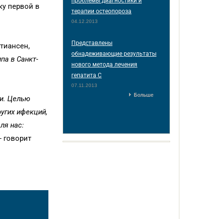
проблемы диагностики и
ку первой в
терапии остеопороза
04.12.2013
Представлены
стианcен,
обнадеживающие результаты
па в Санкт-
нового метода лечения
гепатита С
07.11.2013
Больше
ии. Целью
угих ифекций,
ля нас:
 - говорит