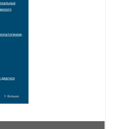
иональных
имского
иопатогенезе,
 диагноз
Больше