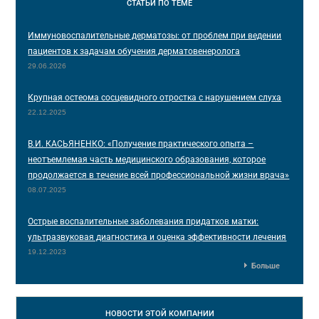
СТАТЬИ
ПО ТЕМЕ
Иммуновоспалительные дерматозы: от проблем при ведении
пациентов к задачам обучения дерматовенеролога
29.06.2026
Крупная остеома сосцевидного отростка с нарушением слуха
22.12.2025
В.И. КАСЬЯНЕНКО: «Получение практического опыта –
неотъемлемая часть медицинского образования, которое
продолжается в течение всей профессиональной жизни врача»
08.07.2025
Острые воспалительные заболевания придатков матки:
ультразвуковая диагностика и оценка эффективности лечения
19.12.2023
Больше
НОВОСТИ
ЭТОЙ КОМПАНИИ