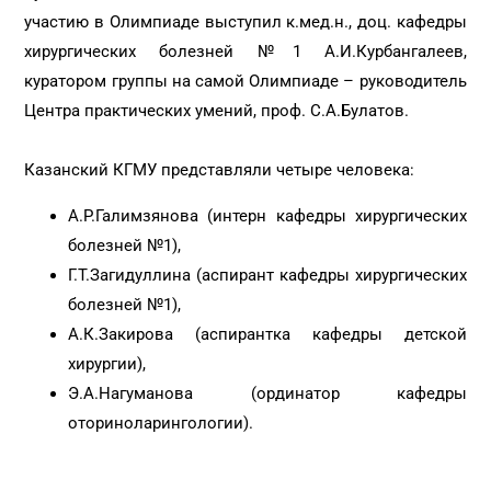
участию в Олимпиаде выступил к.мед.н., доц. кафедры
хирургических болезней №1 А.И.Курбангалеев,
куратором группы на самой Олимпиаде – руководитель
Центра практических умений, проф. С.А.Булатов.
Казанский КГМУ представляли четыре человека:
А.Р.Галимзянова (интерн кафедры хирургических
болезней №1),
Г.Т.Загидуллина (аспирант кафедры хирургических
болезней №1),
А.К.Закирова (аспирантка кафедры детской
хирургии),
Э.А.Нагуманова (ординатор кафедры
оториноларингологии).