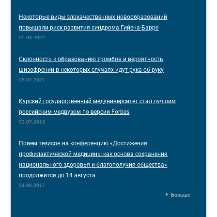
Некоторые виды злокачественных новообразований
повышали риск развития синдрома Гийена-Барре
05.03.2022
Склонность к образованию тромбов и вероятность
шизофрении в некоторых случаях идут рука об руку
08.07.2021
Курский государственный медуниверситет стал лучшим
российским медвузом по версии Forbes
02.07.2018
Прием тезисов на конференцию «Достижения
профилактической медицины как основа сохранения
национального здоровья и благополучия общества»
продолжится до 14 августа
04.08.2017
Больше