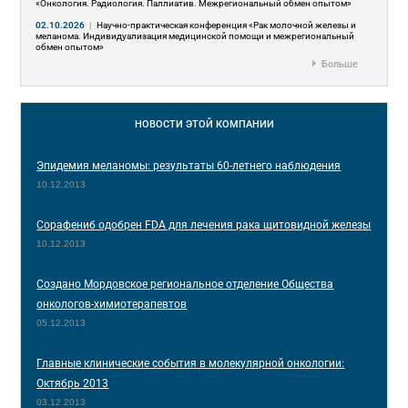
«Онкология. Радиология. Паллиатив. Межрегиональный обмен опытом»
02.10.2026
|
Научно-практическая конференция «Рак молочной железы и
меланома. Индивидуализация медицинской помощи и межрегиональный
обмен опытом»
Больше
НОВОСТИ
ЭТОЙ КОМПАНИИ
Эпидемия меланомы: результаты 60-летнего наблюдения
10.12.2013
Сорафениб одобрен FDA для лечения рака щитовидной железы
10.12.2013
Создано Мордовское региональное отделение Общества
онкологов-химиотерапевтов
05.12.2013
Главные клинические события в молекулярной онкологии:
Октябрь 2013
03.12.2013