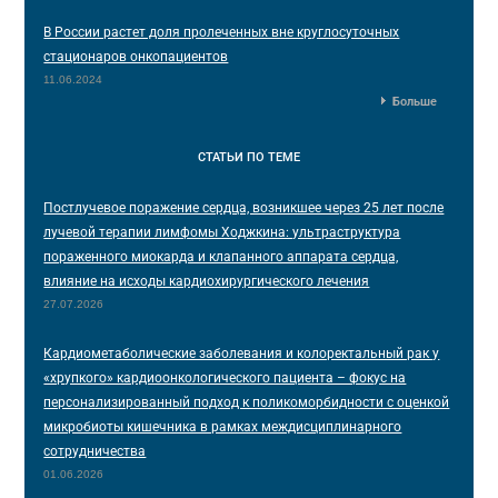
В России растет доля пролеченных вне круглосуточных
стационаров онкопациентов
11.06.2024
Больше
СТАТЬИ
ПО ТЕМЕ
Постлучевое поражение сердца, возникшее через 25 лет после
лучевой терапии лимфомы Ходжкина: ультраструктура
пораженного миокарда и клапанного аппарата сердца,
влияние на исходы кардиохирургического лечения
27.07.2026
Кардиометаболические заболевания и колоректальный рак у
«хрупкого» кардиоонкологического пациента – фокус на
персонализированный подход к поликоморбидности с оценкой
микробиоты кишечника в рамках междисциплинарного
сотрудничества
01.06.2026