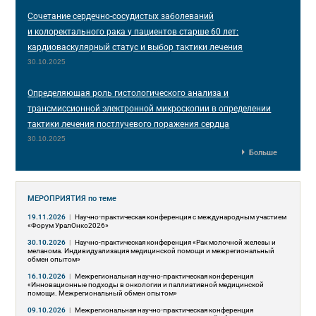
Сочетание сердечно-сосудистых заболеваний
и колоректального рака у пациентов старше 60 лет:
кардиоваскулярный статус и выбор тактики лечения
30.10.2025
Определяющая роль гистологического анализа и
трансмиссионной электронной микроскопии в определении
тактики лечения постлучевого поражения сердца
30.10.2025
Больше
МЕРОПРИЯТИЯ
по теме
19.11.2026
|
Научно-практическая конференция с международным участием
«Форум УралОнко2026»
30.10.2026
|
Научно-практическая конференция «Рак молочной железы и
меланома. Индивидуализация медицинской помощи и межрегиональный
обмен опытом»
16.10.2026
|
Межрегиональная научно-практическая конференция
«Инновационные подходы в онкологии и паллиативной медицинской
помощи. Межрегиональный обмен опытом»
09.10.2026
|
Межрегиональная научно-практическая конференция