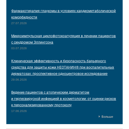
Фармакотерапия глаукомы в условиях кардиометаболической
коморбидности
27.07.2026
Микроимпульсная циклофотокоагуляция в лечении пациентов
с синдромом Эллингсона
03.07.2026
Клиническая эффективность и безопасность барьерного
средства для защиты кожи НЕОТАНИН® при воспалительных
дерматозах: проспективное одноцентровое исследование
29.06.2026
Ведение пациентов с атопическим дерматитом
и герпесвирусной инфекцией в косметологии: от оценки рисков
к персонализированному протоколу
17.06.2026
Больше