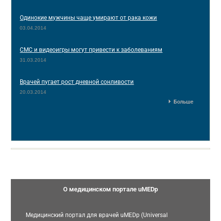
Одинокие мужчины чаще умирают от рака кожи
03.04.2014
СМС и видеоигры могут привести к заболеваниям
31.03.2014
Врачей пугает рост дневной сонливости
20.03.2014
Больше
О медицинском портале uMEDp
Медицинский портал для врачей uMEDp (Universal