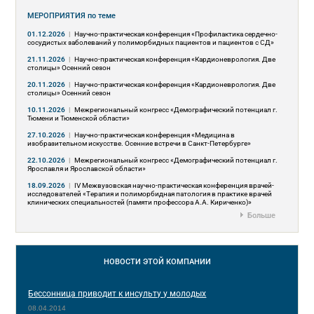
МЕРОПРИЯТИЯ
по теме
01.12.2026
|
Научно-практическая конференция «Профилактика сердечно-
сосудистых заболеваний у полиморбидных пациентов и пациентов с СД»
21.11.2026
|
Научно-практическая конференция «Кардионеврология. Две
столицы» Осенний сезон
20.11.2026
|
Научно-практическая конференция «Кардионеврология. Две
столицы» Осенний сезон
10.11.2026
|
Межрегиональный конгресс «Демографический потенциал г.
Тюмени и Тюменской области»
27.10.2026
|
Научно-практическая конференция «Медицина в
изобразительном искусстве. Осенние встречи в Санкт-Петербурге»
22.10.2026
|
Межрегиональный конгресс «Демографический потенциал г.
Ярославля и Ярославской области»
18.09.2026
|
IV Межвузовская научно-практическая конференция врачей-
исследователей «Терапия и полиморбидная патология в практике врачей
клинических специальностей (памяти профессора А.А. Кириченко)»
Больше
НОВОСТИ
ЭТОЙ КОМПАНИИ
Бессонница приводит к инсульту у молодых
08.04.2014