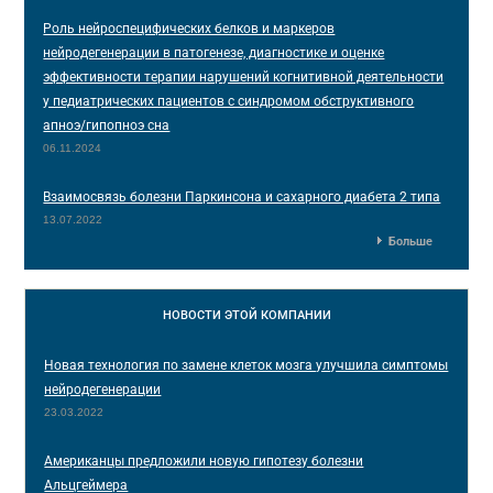
Роль нейроспецифических белков и маркеров
нейродегенерации в патогенезе, диагностике и оценке
эффективности терапии нарушений когнитивной деятельности
у педиатрических пациентов с синдромом обструктивного
апноэ/гипопноэ сна
06.11.2024
Взаимосвязь болезни Паркинсона и сахарного диабета 2 типа
13.07.2022
Больше
НОВОСТИ
ЭТОЙ КОМПАНИИ
Новая технология по замене клеток мозга улучшила симптомы
нейродегенерации
23.03.2022
Американцы предложили новую гипотезу болезни
Альцгеймера