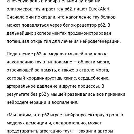
ключевую роль в избирательной аутофагии
олигомеров тау играет ген р62,
пишет
EurekAlert.
Сначала они показали, что накопление тау белков
может подавляться через белок-рецептор р62. В
дальнейших экспериментах продемонстрирован
потенциал открытия для лечения нейродегенерации.
Подавление р62 на моделях мышей привело к
накоплению тау в гиппокампе — области мозга,
отвечающей за память, а также в стволе мозга,
который координирует дыхание, сердцебиение,
артериальное давление и другие процессы. В
результате без р62 у мышей развивались все признаки
нейродегенерации и воспаления.
«Мы видим, что р62 играет нейропротекторную роль в
моделях деменции и, следовательно, может
предотвратить агрегацию тау», — заявили авторы.