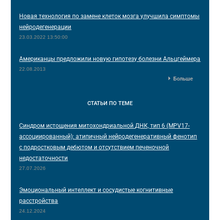
Новая технология по замене клеток мозга улучшила симптомы
нейродегенерации
23.03.2022 13:50:00
Американцы предложили новую гипотезу болезни Альцгеймера
22.08.2013
Больше
СТАТЬИ
ПО ТЕМЕ
Синдром истощения митохондриальной ДНК, тип 6 (MPV17-
ассоциированный): атипичный нейродегенеративный фенотип
с подростковым дебютом и отсутствием печеночной
недостаточности
27.07.2026
Эмоциональный интеллект и сосудистые когнитивные
расстройства
24.12.2024