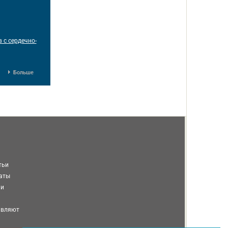
 с сердечно-
Больше
тьи
таты
ми
авляют