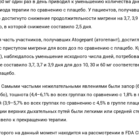
 и 60 мг один раз в день приводил к уменьшению количества дн
иода терапии по сравнению с плацебо. У пациентов, получав
ло достигнуто снижение продолжительности мигрени на 3,7, 3,9 
, в которой снижение составило 2,5 дня.
часть участников, получавших Atogepant (атогепант), достиг
 приступом мигрени для всех доз по сравнению с плацебо. Кр
нт), наблюдалось уменьшение исходного числа дней, потребов
ставило 3,7, 3,7 и 3,9 дня для доз 10, 30 и 60 мг соответст
лацебо.
. Самыми частыми нежелательными явлениями были запор (6
бо), тошнота (4,4–6,1% во всех группах по сравнению с 1,8% в 
(3,9–5,7% во всех группах по сравнению с 4,5% в группе плаце
ии верхних дыхательных путей были легкими или средней ст
ивело к прекращению терапии.
которого на данный момент находится на рассмотрении в FDA 