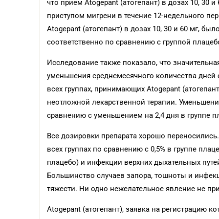
что прием Atogepant (атогепант) в дозах 10, 30
приступом мигрени в течение 12-недельного пер
Atogepant (атогепант) в дозах 10, 30 и 60 мг, бы
соответственно по сравнению с группой плацебо
Исследование также показало, что значительная 
уменьшения среднемесячного количества дней с
всех группах, принимающих Atogepant (атогепа
неотложной лекарственной терапии. Уменьшение со
сравнению с уменьшением на 2,4 дня в группе п
Все дозировки препарата хорошо переносились
всех группах по сравнению с 0,5% в группе плаце
плацебо) и инфекции верхних дыхательных путей 
Большинство случаев запора, тошноты и инфекц
тяжести. Ни одно нежелательное явление не пр
Atogepant (атогепант), заявка на регистрацию 