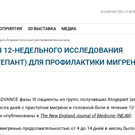
количество стат
ОПРИЯТИЯ
3D ВЫСТАВКА
МЕДИА
рата Atogepant (атогепант) для профилактики мигрени
 12-НЕДЕЛЬНОГО ИССЛЕДОВАНИЯ
ГЕПАНТ) ДЛЯ ПРОФИЛАКТИКИ МИГРЕ
DVANCE фазы III пациенты из групп, получавших Atogepant (ат
числа дней с приступом мигрени и головной боли в течение 12
ли опубликованы в
The New England Journal of Medicine (NEJM)
.
мигренью продолжительностью от 4 до 14 дней в месяц было