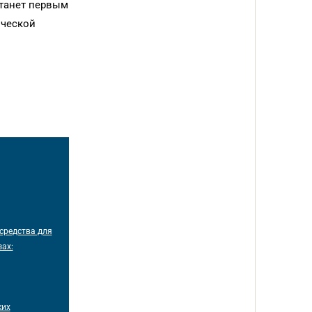
станет первым
ической
средства для
ах:
ких