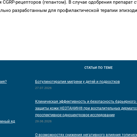
CGRP-рецепторов (гепантом). В случае одобрения препарат 
льно разработанным для профилактической терапии эпизод
СТАТЬИ
ПО ТЕМЕ
ния?
Ботулинотерапия мигрени у детей и подростков
27.07.2026
Клиническая эффективность и безопасность барьерного 
защиты кожи НЕОТАНИН® при воспалительных дерматоз
проспективное одноцентровое исследование
еиный яд
29.06.2026
О возможностях снижения негативного влияния топичес