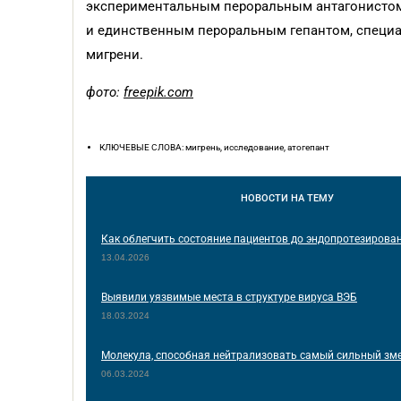
экспериментальным пероральным антагонистом 
и единственным пероральным гепантом, специа
мигрени.
фото:
freepik.com
КЛЮЧЕВЫЕ СЛОВА: мигрень, исследование, атогепант
НОВОСТИ
НА ТЕМУ
Как облегчить состояние пациентов до эндопротезирова
13.04.2026
Выявили уязвимые места в структуре вируса ВЭБ
18.03.2024
Молекула, способная нейтрализовать самый сильный зм
06.03.2024