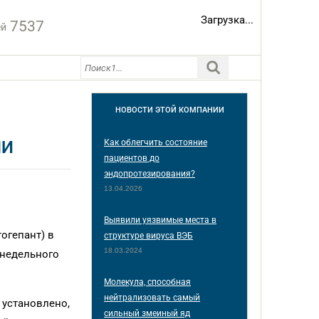
Загрузка...
7537
ей
НОВОСТИ
ЭТОЙ КОМПАНИИ
НИ
Как облегчить состояние
пациентов до
эндопротезирования?
13.04.2026
Выявили уязвимые места в
огепант) в
структуре вируса ВЭБ
18.03.2024
-недельного
Молекула, способная
нейтрализовать самый
 установлено,
сильный змеиный яд