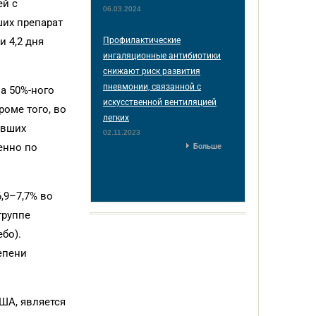
ей с
06.03.2024
ших препарат
и 4,2 дня
Профилактические
ингаляционные антибиотики
снижают риск развития
пневмонии, связанной с
ла 50%-ного
искусственной вентиляцией
оме того, во
легких
авших
02.11.2023
венно по
Больше
,9–7,7% во
группе
бо).
епени
США, является