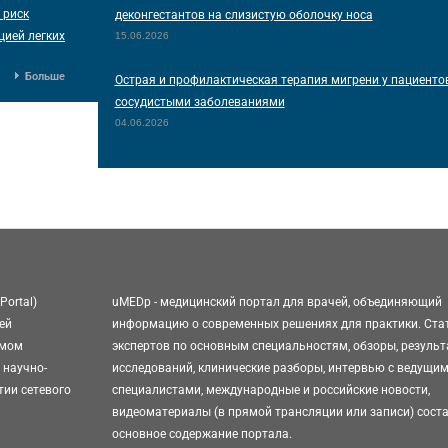
 риск
деконгестантов на слизистую оболочку носа
цией легких
15.06.2026
Больше
Острая и профилактическая терапия мигрени у пациентов
сосудистыми заболеваниями
04.06.2026
Portal)
uMEDp - медицинский портал для врачей, объединяющий
ей
информацию о современных решениях для практики. Ста
омом
экспертов по основным специальностям, обзоры, резуль
 научно-
исследований, клинические разборы, интервью с ведущи
тии сетевого
специалистами, международные и российские новости,
видеоматериалы (в прямой трансляции или записи) сост
основное содержание портала.