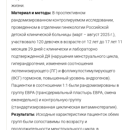
жизни.
Материал и методы
. В проспективном
рандомизированном контролируемом исследовании,
проведенном в отделении гинекологии Российской
детской клинической больницы (март – август 2025 г.),
участвовало 120 девочек в возрасте от 12 лет до 17 лет 11
месяцев 29 дней с клинически и лабораторно
подтвержденной ДЯ (нарушения менструального цикла,
гиперандрогения, изменения соотношения
лютеинизирующего (ЛГ) и фолликулостимулирующего
(ФСГ) гормонов, повышенный уровень андрогенов).
Пациентки в соотношении 1:1 были рандомизированы в
группу ЕВРА (трансдермальный пластырь ЕВРА, смена
еженедельно) и контрольную группу
(стандартизированная циклическая витаминотерапия).
Результаты
. Исходные характеристики пациенток обеих
групп были сопоставимы по возрасту и
продолжительности менструального цикла: в