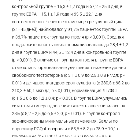
контрольной группе – 15,3 ± 1,7 года и 67,2 ± 25,3 дня, в
группе ЕВРА – 15,1 ± 1,9 года и 65,5 ± 22,1 дня
соответственно. Через шесть месяцев регулярный цикл
(21–45 дней) наблюдался у 91,7% пациенток группы ЕВРА
и 36,7% пациенток группы контроля (p < 0,001). Средняя
продолжительность цикла нормализовалась до 28,4 ± 1,2
дня в группе ЕВРА и 44,5 ± 12,4 дня в контрольной группе
(p < 0,001). В отличие от группы контроля в группе ЕВРА
отмечались гормональные улучшения: снижение уровня
свободного тестостерона (с 3,1 ± 0,9 до 2,5 ± 0,8 нг/дл; p <
0,01) и дегидроэпиандростерон-сульфата (с 280,5 ± 65,2 до
210,3 ± 50,1 мкг/дл; p < 0,001), нормализация ЛГ/ФСГ
(с 1,5 ± 0,6 до 1,2 ± 0,4; p < 0,05). В группе ЕВРА улучшились
симптомы гиперандрогении: тяжесть акне снизилась на
28% (с 8,2 ± 2,5 до 6,5 ± 2,0; p < 0,01). В группе контроля
зафиксированы минимальные изменения. Баллы по
опроснику PGQoL возросли с 55,6 ± 8,2 до 78,9 ± 10,1 в
группе ЕВРА (p < 0,001) и с 56,1 ± 7,9 до 65,3 ± 9,5 в