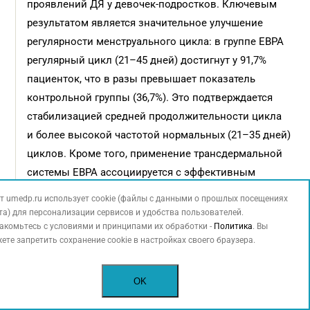
проявлений ДЯ у девочек-подростков. Ключевым
результатом является значительное улучшение
регулярности менструального цикла: в группе ЕВРА
регулярный цикл (21–45 дней) достигнут у 91,7%
пациенток, что в разы превышает показатель
контрольной группы (36,7%). Это подтверждается
стабилизацией средней продолжительности цикла
и более высокой частотой нормальных (21–35 дней)
циклов. Кроме того, применение трансдермальной
системы ЕВРА ассоциируется с эффективным
снижением уровней андрогенов (свободного
т umedp.ru использует cookie (файлы с данными о прошлых посещениях
тестостерона и ДГЭА-С) и нормализацией
та) для персонализации сервисов и удобства пользователей.
акомьтесь с условиями и принципами их обработки -
Политика
. Вы
соотношения ЛГ и ФСГ, что клинически проявляется
ете запретить сохранение cookie в настройках своего браузера.
в купировании симптомов гиперандрогении, таких
как акне и гирсутизм.
OK
Улучшение клинических симптомов ДЯ прямо