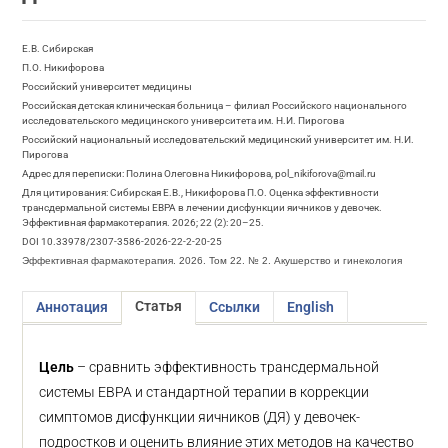
Е.В. Сибирская
П.О. Никифорова
Российский университет медицины
Российская детская клиническая больница – филиал Российского национального
исследовательского медицинского университета им. Н.И. Пирогова
Российский национальный исследовательский медицинский университет им. Н.И.
Пирогова
Адрес для переписки: Полина Олеговна Никифорова, pol_nikiforova@mail.ru
Для цитирования: Сибирская Е.В., Никифорова П.О. Оценка эффективности
трансдермальной системы ЕВРА в лечении дисфункции яичников у девочек.
Эффективная фармакотерапия. 2026; 22 (2): 20–25.
DOI 10.33978/2307-3586-2026-22-2-20-25
Эффективная фармакотерапия. 2026. Том 22. № 2. Акушерство и гинекология
Статья
Аннотация
Ссылки
English
Цель
– сравнить эффективность трансдермальной
системы ЕВРА и стандартной терапии в коррекции
симптомов дисфункции яичников (ДЯ) у девочек-
подростков и оценить влияние этих методов на качество