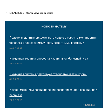
КЛЮЧЕВЫЕ СЛОВА: иммунная система
НОВОСТИ
НА ТЕМУ
Получены данные, свидетельствующие о том, что меланоциты
человека являются иммунокомпетентными клетками
13.07.2015
Иммунная терапия способна избавить от болезней глаз
28.03.2014
Иммунная система регулирует стволовые клетки крови
04.03.2014
Изучен механизм возникновения воспалительной реакции при
псориазе
27.12.2013
Больше