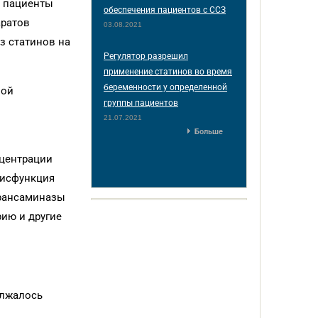
и пациенты
обеспечения пациентов с ССЗ
аратов
03.08.2021
з статинов на
Регулятор разрешил
применение статинов во время
беременности у определенной
ной
группы пациентов
21.07.2021
Больше
нцентрации
Дисфункция
трансаминазы
рию и другие
олжалось