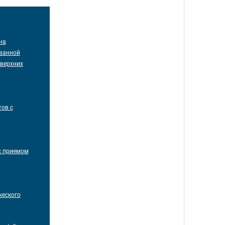
на
ованной
 верхних
ов с
с приемом
ческого