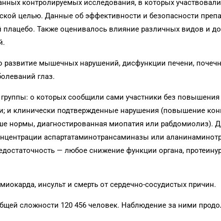
нных контролируемых исследования, в которых участвовал
ской целью. Данные об эффективности и безопасности преп
 плацебо. Также оценивалось влияние различных видов и до
й.
о развитие мышечных нарушений, дисфункции печени, почеч
болеваний глаз.
группы: о которых сообщили сами участники без повышения
и; и клинически подтвержденные нарушения (повышение ко
ыше нормы, диагностированная миопатия или рабдомиолиз). 
онцентрации аспартатаминотрансаминазы или аланинамино
недостаточность — любое снижение функции органа, протеину
окарда, инсульт и смерть от сердечно-сосудистых причин.
 общей сложности 120 456 человек. Наблюдение за ними прод