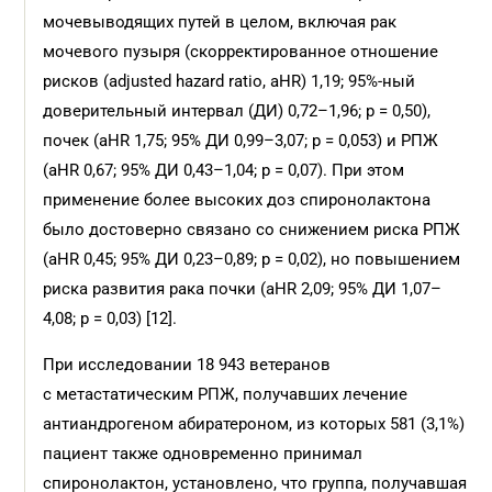
мочевыводящих путей в целом, включая рак
мочевого пузыря (скорректированное отношение
рисков (adjusted hazard ratio, aHR) 1,19; 95%-ный
доверительный интервал (ДИ) 0,72–1,96; р = 0,50),
почек (aHR 1,75; 95% ДИ 0,99–3,07; р = 0,053) и РПЖ
(aHR 0,67; 95% ДИ 0,43–1,04; р = 0,07). При этом
применение более высоких доз спиронолактона
было достоверно связано со снижением риска РПЖ
(aHR 0,45; 95% ДИ 0,23–0,89; р = 0,02), но повышением
риска развития рака почки (aHR 2,09; 95% ДИ 1,07–
4,08; р = 0,03) [12].
При исследовании 18 943 ветеранов
с метастатическим РПЖ, получавших лечение
антиандрогеном абиратероном, из которых 581 (3,1%)
пациент также одновременно принимал
спиронолактон, установлено, что группа, получавшая