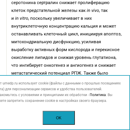
серотонина сертралин снижает пролиферацию
клеток предстательной железы как
in vivo
, так
и
in vitro
, поскольку увеличивает в них
внутриклеточную концентрацию кальция и может
останавливать клеточный цикл, инициируя апоптоз,
митохондриальную дисфункцию, усиливая
выработку активных форм кислорода и перекисное
окисление липидов и снижая уровень глутатиона,
что ингибирует онкогенез и ангиогенез и снижает
метастатический потенциал РПЖ. Также было
обнаружено, что этот препарат способен
т umedp.ru использует cookie (файлы с данными о прошлых посещениях
модулировать аутофагию, вызывать фрагментацию
та) для персонализации сервисов и удобства пользователей.
акомьтесь с условиями и принципами их обработки -
Политика
. Вы
ДНК и воздействовать на важные клеточные пути,
ете запретить сохранение cookie в настройках своего браузера.
участвующие в развитии опухолей, такие как путь
TNF–MAP4K4–JNK, антиапоптотический путь
OK
PI3K/Akt/mTOR и ось AMPK/mTOR [29]. Сертралин
также снижает уровень опухолевого