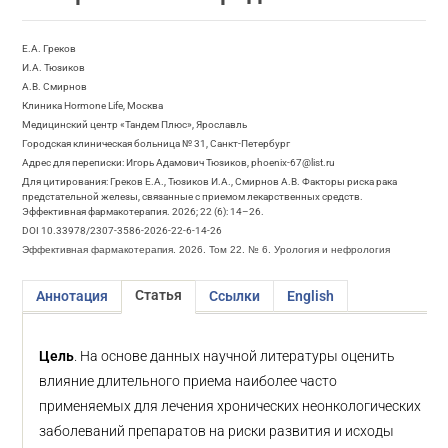
Е.А. Греков
И.А. Тюзиков
А.В. Смирнов
Клиника Hormone Life, Москва
Медицинский центр «Тандем Плюс», Ярославль
Городская клиническая больница № 31, Санкт-Петербург
Адрес для переписки: Игорь Адамович Тюзиков, phoenix-67@list.ru
Для цитирования: Греков Е.А., Тюзиков И.А., Смирнов А.В. Факторы риска рака
предстательной железы, связанные с приемом лекарственных средств.
Эффективная фармакотерапия. 2026; 22 (6): 14–26.
DOI 10.33978/2307-3586-2026-22-6-14-26
Эффективная фармакотерапия. 2026. Том 22. № 6. Урология и нефрология
Статья
Аннотация
Ссылки
English
Цель
. На основе данных научной литературы оценить
влияние длительного приема наиболее часто
применяемых для лечения хронических неонкологических
заболеваний препаратов на риски развития и исходы