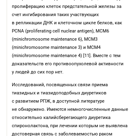
пролиферацию клеток предстательной железы за
счет ингибирования таких участвующих
в репликации ДНК и клеточном цикле белков, как
PCNA (proliferating cell nuclear antigen), MCM6
(minichromosome maintenance 6), MCM3
(minichromosome maintenance 3) и MCM4
(minichromosome maintenance 4) [11]. Вместе с тем
доказательств его противоопухолевой активности
у людей до сих пор нет.
Исследований, посвященных связи приема
тиазидных и тиазидоподобных диуретиков
с развитием РПЖ, в доступной литературе
не обнаружено. Имеются немногочисленные данные
относительно калийсберегающего диуретика
спиронолактона, при лечении которым не выявлена
достоверная связь с заболеваемостью раком