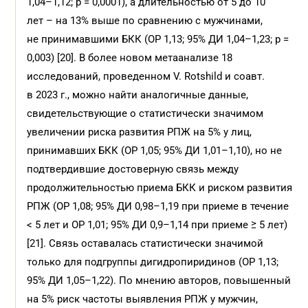
1,04–1,12; р = 0,0001), а длительностью от 5 до 10
лет – на 13% выше по сравнению с мужчинами,
не принимавшими БКК (ОР 1,13; 95% ДИ 1,04–1,23; р =
0,003) [20]. В более новом метаанализе 18
исследований, проведенном V. Rotshild и соавт.
в 2023 г., можно найти аналогичные данные,
свидетельствующие о статистически значимом
увеличении риска развития РПЖ на 5% у лиц,
принимавших БКК (ОР 1,05; 95% ДИ 1,01–1,10), но не
подтвердившие достоверную связь между
продолжительностью приема БКК и риском развития
РПЖ (ОР 1,08; 95% ДИ 0,98–1,19 при приеме в течение
< 5 лет и ОР 1,01; 95% ДИ 0,9–1,14 при приеме ≥ 5 лет)
[21]. Связь оставалась статистически значимой
только для подгруппы дигидропиридинов (ОР 1,13;
95% ДИ 1,05–1,22). По мнению авторов, повышенный
на 5% риск частоты выявления РПЖ у мужчин,