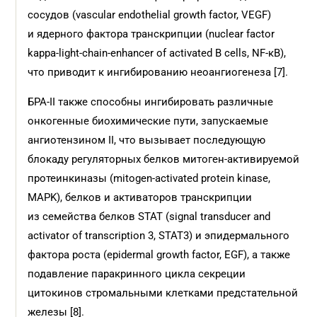
сосудов (vascular endothelial growth factor, VEGF)
и ядерного фактора транскрипции (nuclear factor
kappa-light-chain-enhancer of activated B cells, NF-κB),
что приводит к ингибированию неоангиогенеза [7].
БРА-II также способны ингибировать различные
онкогенные биохимические пути, запускаемые
ангиотензином II, что вызывает последующую
блокаду регуляторных белков митоген-активируемой
протеинкиназы (mitogen-activated protein kinase,
MAPK), белков и активаторов транскрипции
из семейства белков STAT (signal transducer and
activator of transcription 3, STAT3) и эпидермального
фактора роста (epidermal growth factor, EGF), а также
подавление паракринного цикла секреции
цитокинов стромальными клетками предстательной
железы [8].