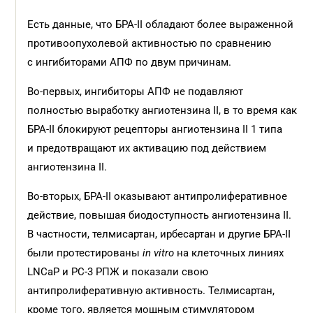
Есть данные, что БРА-II обладают более выраженной
противоопухолевой активностью по сравнению
с ингибиторами АПФ по двум причинам.
Во-первых, ингибиторы АПФ не подавляют
полностью выработку ангиотензина II, в то время как
БРА-II блокируют рецепторы ангиотензина II 1 типа
и предотвращают их активацию под действием
ангиотензина II.
Во-вторых, БРА-II оказывают антипролиферативное
действие, повышая биодоступность ангиотензина II.
В частности, телмисартан, ирбесартан и другие БРА-II
были протестированы
in vitro
на клеточных линиях
LNCaP и PC-3 РПЖ и показали свою
антипролиферативную активность. Телмисартан,
кроме того, является мощным стимулятором