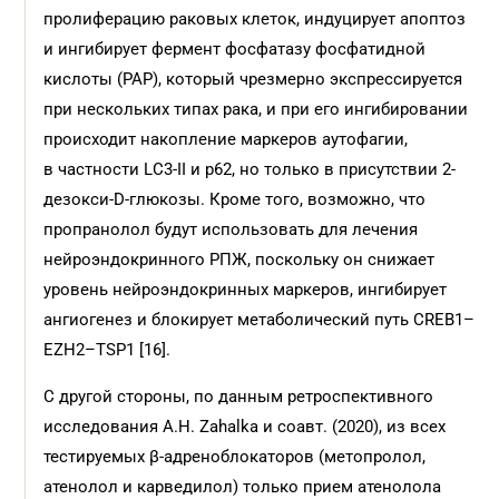
пролиферацию раковых клеток, индуцирует апоптоз
и ингибирует фермент фосфатазу фосфатидной
кислоты (РАР), который чрезмерно экспрессируется
при нескольких типах рака, и при его ингибировании
происходит накопление маркеров аутофагии,
в частности LC3-II и p62, но только в присутствии 2-
дезокси-D-глюкозы. Кроме того, возможно, что
пропранолол будут использовать для лечения
нейроэндокринного РПЖ, поскольку он снижает
уровень нейроэндокринных маркеров, ингибирует
ангиогенез и блокирует метаболический путь CREB1–
EZH2–TSP1 [16].
С другой стороны, по данным ретроспективного
исследования A.H. Zahalka и соавт. (2020), из всех
тестируемых β-адреноблокаторов (метопролол,
атенолол и карведилол) только прием атенолола