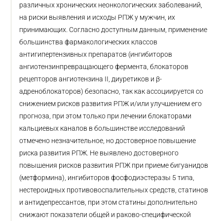
различных хронических неонкологических заболеваний,
на риски выявления и исходы РПЖ у мужчин, их
принимающих. Согласно доступным данным, применение
большинства фармакологических классов
антигипертензивных препаратов (ингибиторов
ангиотензинпревращающего фермента, блокаторов
рецепторов ангиотензина II, диуретиков и β-
адреноблокаторов) безопасно, так как ассоциируется со
снижением рисков развития РПЖ и/или улучшением его
прогноза, при этом только при лечении блокаторами
кальциевых каналов в большинстве исследований
отмечено незначительное, но достоверное повышение
риска развития РПЖ. Не выявлено достоверного
повышения рисков развития РПЖ при приеме бигуанидов
(метформина), ингибиторов фосфодиэстеразы 5 типа,
нестероидных противовоспалительных средств, статинов
и антидепрессантов, при этом статины дополнительно
снижают показатели общей и раково-специфической