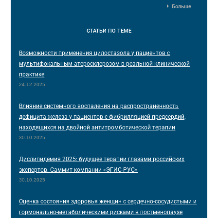
Больше
СТАТЬИ
ПО ТЕМЕ
Возможности применения цилостазола у пациентов с
мультифокальным атеросклерозом в реальной клинической
практике
24.12.2025
Влияние системного воспаления на распространенность
дефицита железа у пациентов с фибрилляцией предсердий,
находящихся на двойной антитромботической терапии
30.10.2025
Дислипидемия 2025: будущее терапии глазами российских
экспертов. Саммит компании «ЭГИС-РУС»
30.10.2025
Оценка состояния здоровья женщин с сердечно-сосудистыми и
гормонально-метаболическими рисками в постменопаузе