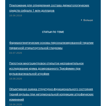
Приложение для определения состава дерматологических
средств собрало 1 млн долларов
16.06.2018
Больше
СТАТЬИ
ПО ТЕМЕ
Фармакогенетические основы персонализированной терапии
первичной открытоугольной глаукомы
03.07.2026
Пилотное многоцентровое открытое несравнительное
исследование крема дозированного Триофемин при
вульвовагинальной атрофии
18.06.2026
Объективная оценка структурно-функционального состояния
тканей вульвы при негормональной коррекции атрофических
изменений
18.06.2026