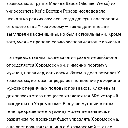
хромосомой. Группа Майкла Вайса (Michael Weiss) из
университета Кейс-Вестерн-Резерв исследовала
несколько редких случаев, когда дочери наследовали
от своего отца Y-хромосому — такие дети внешне
выглядели как женщины, но были стерильными. Кроме
того, ученые провели серию экспериментов с крысами.
На первых стадиях после зачатия развитие эмбриона
определяется X-хромосомой, и именно поэтому у
мужчин, например, есть соски. Затем в дело вступает Y-
хромосома, которая определяет появление у эмбриона
мужских первичных половых признаков. Ключевым
для запуска этого процесса является ген SRY, который
находится на Y-хромосоме. В случае мутации в этом
гене превращение в мужчину может не начаться, и
развитием по-прежнему будет управлять X-хромосома,
а на свет родится женщина с Y-хромосомой — у нее