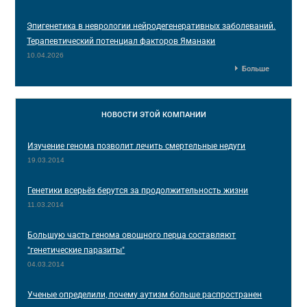
Эпигенетика в неврологии нейродегенеративных заболеваний.
Терапевтический потенциал факторов Яманаки
10.04.2026
Больше
НОВОСТИ
ЭТОЙ КОМПАНИИ
Изучение генома позволит лечить смертельные недуги
19.03.2014
Генетики всерьёз берутся за продолжительность жизни
11.03.2014
Большую часть генома овощного перца составляют
"генетические паразиты"
04.03.2014
Ученые определили, почему аутизм больше распространен