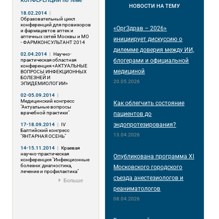
КОНФЕРЕНЦИИ
по теме
НОВОСТИ
НА ТЕМУ
18.02.2014
|
Образовательный цикл
конференций для провизоров
«ОргЗдрав – 2026»
и фармацевтов аптек и
аптечных сетей Москвы и МО
инициирует дискуссию о
- ФАРМКОНСУЛЬТАНТ 2014
дилемме доверия между ИИ,
02.04.2014
|
Научно-
практическая областная
блогерами и официальной
конференция «АКТУАЛЬНЫЕ
медициной
ВОПРОСЫ ИНФЕКЦИОННЫХ
БОЛЕЗНЕЙ И
20.05.2026
ЭПИДЕМИОЛОГИИ»
02-05.09.2014
|
Медицинский конгресс
Как облегчить состояние
"Актуальные вопросы
врачебной практики"
пациентов до
эндопротезирования?
17-18.09.2014
|
IV
Балтийский конгресс
13.04.2026
"ЯНТАРНАЯ ОСЕНЬ"
14-15.11.2014
|
Краевая
научно-практическая
Опубликована программа XI
конференция "Инфекционные
болезни: диагностика,
Московского городского
лечение и профилактика"
съезда анестезиологов и
Больше
реаниматологов
08.04.2026