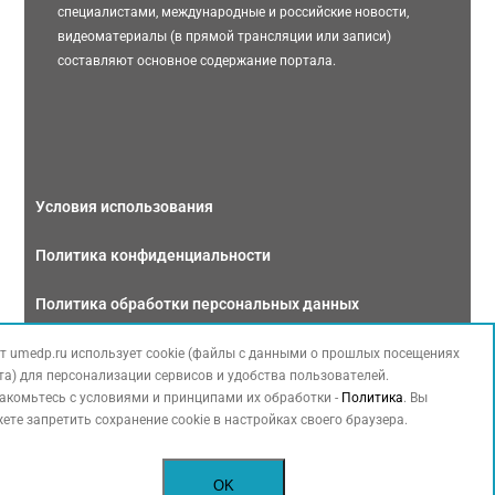
специалистами, международные и российские новости,
видеоматериалы (в прямой трансляции или записи)
составляют основное содержание портала.
Условия использования
Политика конфиденциальности
Политика обработки персональных данных
Связаться с нами
т umedp.ru использует cookie (файлы с данными о прошлых посещениях
та) для персонализации сервисов и удобства пользователей.
акомьтесь с условиями и принципами их обработки -
Политика
. Вы
ете запретить сохранение cookie в настройках своего браузера.
Copyright © 2026 МЕДФОРУМ. Все права защищены. Данный сайт также
OK