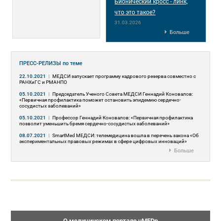
Бионический кросс - линк,
что это такое?
31.03.2026
Больше
ПРЕСС-РЕЛИЗЫ
по теме
22.10.2021
|
МЕДСИ запускает программу кадрового резерва совместно с
РАНХиГC и РМАНПО
05.10.2021
|
Председатель Ученого Совета МЕДСИ Геннадий Коновалов:
«Первичная профилактика поможет остановить эпидемию сердечно-
сосудистых заболеваний»
05.10.2021
|
Профессор Геннадий Коновалов: «Первичная профилактика
позволит уменьшить бремя сердечно-сосудистых заболеваний»
08.07.2021
|
SmartMed МЕДСИ: телемедицина вошла в перечень закона «Об
экспериментальных правовых режимах в сфере цифровых инноваций»
Больше
О медицинском портале uMEDp