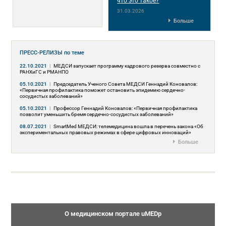
что это такое?
31.03.2026
Больше
ПРЕСС-РЕЛИЗЫ
по теме
22.10.2021
|
МЕДСИ запускает программу кадрового резерва совместно с
РАНХиГC и РМАНПО
05.10.2021
|
Председатель Ученого Совета МЕДСИ Геннадий Коновалов:
«Первичная профилактика поможет остановить эпидемию сердечно-
сосудистых заболеваний»
05.10.2021
|
Профессор Геннадий Коновалов: «Первичная профилактика
позволит уменьшить бремя сердечно-сосудистых заболеваний»
08.07.2021
|
SmartMed МЕДСИ: телемедицина вошла в перечень закона «Об
экспериментальных правовых режимах в сфере цифровых инноваций»
Больше
О медицинском портале uMEDp