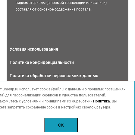
видеоматериалы (в прямой трансляции или записи)
составляют основное содержание портала.
Условия использования
Политика конфиденциальности
Политика обработки персональных данных
Связаться с нами
т umedp.ru использует cookie (файлы с данными о прошлых посещениях
та) для персонализации сервисов и удобства пользователей.
акомьтесь с условиями и принципами их обработки -
Политика
. Вы
ете запретить сохранение cookie в настройках своего браузера.
Copyright © 2026 МЕДФОРУМ. Все права защищены. Данный сайт также
OK
содержит материалы, принадлежащие третьей стороне, охраняемые законом