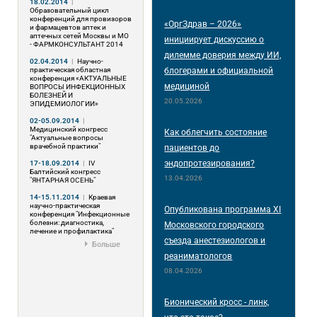
18.02.2014
|
Образовательный цикл
конференций для провизоров
«ОргЗдрав – 2026»
и фармацевтов аптек и
аптечных сетей Москвы и МО
инициирует дискуссию о
- ФАРМКОНСУЛЬТАНТ 2014
дилемме доверия между ИИ,
02.04.2014
|
Научно-
практическая областная
блогерами и официальной
конференция «АКТУАЛЬНЫЕ
медициной
ВОПРОСЫ ИНФЕКЦИОННЫХ
БОЛЕЗНЕЙ И
20.05.2026
ЭПИДЕМИОЛОГИИ»
02-05.09.2014
|
Медицинский конгресс
Как облегчить состояние
"Актуальные вопросы
врачебной практики"
пациентов до
эндопротезирования?
17-18.09.2014
|
IV
Балтийский конгресс
13.04.2026
"ЯНТАРНАЯ ОСЕНЬ"
14-15.11.2014
|
Краевая
научно-практическая
Опубликована программа XI
конференция "Инфекционные
болезни: диагностика,
Московского городского
лечение и профилактика"
съезда анестезиологов и
Больше
реаниматологов
08.04.2026
Бионический кросс - линк,