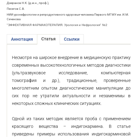
Дзеранов Н.К. (д.м.н., проф.),
Песегов С.В.
НИИ уронефрологии и репродуктивного здоровья человека Первого МГМУ им. И.М.
Сеченова
"ЭФФЕКТИВНАЯ ФАРМАКОТЕРАПИЯ. Урология и Нефрология" №2
Статья
Аннотация
Ссылки
Несмотря на широкое внедрение в медицинскую практику
современных высокотехнологичных методов диагностики
(ультразвуковое исследование, компьютерная
томография и др.), традиционные, проверенные
многолетним опытом диагностические манипуляции до
сих пор не утратили актуальности и незаменимы в
некоторых сложных клинических ситуациях.
Одной из таких методик является проба с применением
красящего вещества – индигокармина. В статье
приведены примеры использования индигокарминовой