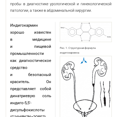
пробы в диагностике урологической и гинекологической
патологии, а также в абдоминальной хирургии.
Индигокармин
хорошо известен
в медицине
и пищевой
Рис. 1. Структурная формула
промышленности
индигокармина
как диагностическое
средство
и безопасный
краситель. Он
представляет собой
динатриевую соль
индиго-5,5'-
дисульфокислоты