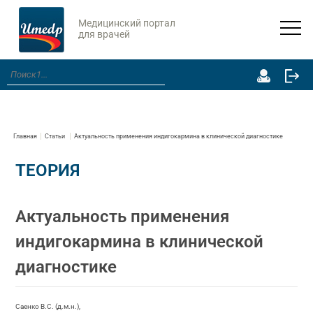
Медицинский портал
для врачей
Главная
Статьи
Актуальность применения индигокармина в клинической диагностике
ТЕОРИЯ
Актуальность применения
индигокармина в клинической
диагностике
Саенко В.С. (д.м.н.),