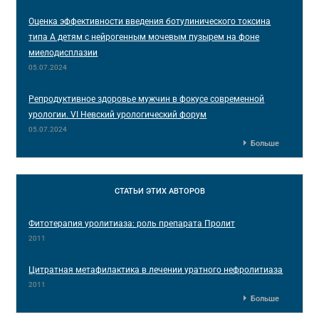
Оценка эффективности введения ботулинического токсина
типа А детям с нейрогенным мочевым пузырем на фоне
миелодисплазии
05.07.2024
Репродуктивное здоровье мужчин в фокусе современной
урологии. VI Невский урологический форум
05.07.2024
Больше
СТАТЬИ
ЭТИХ АВТОРОВ
Фитотерапия уролитиаза: роль препарата Пролит
2011
Цитратная метафилактика в лечении уратного нефролитиаза
2011
Больше