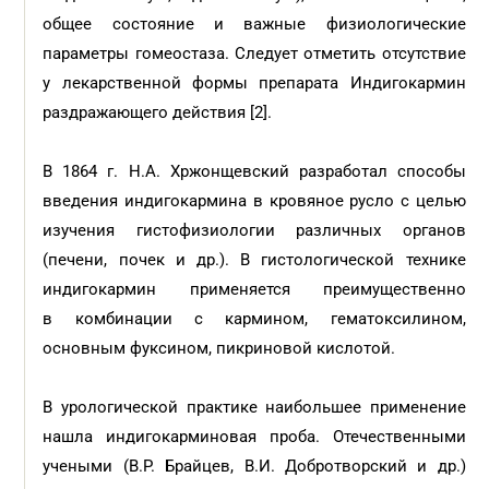
общее состояние и важные физиологические
параметры гомеостаза. Следует отметить отсутствие
у лекарственной формы препарата Индигокармин
раздражающего действия [2].
В 1864 г. Н.А. Хржонщевский разработал способы
введения индигокармина в кровяное русло с целью
изучения гистофизиологии различных органов
(печени, почек и др.). В гистологической технике
индигокармин применяется преимущественно
в комбинации с кармином, гематоксилином,
основным фуксином, пикриновой кислотой.
В урологической практике наибольшее применение
нашла индигокарминовая проба. Отечественными
учеными (В.Р. Брайцев, В.И. Добротворский и др.)