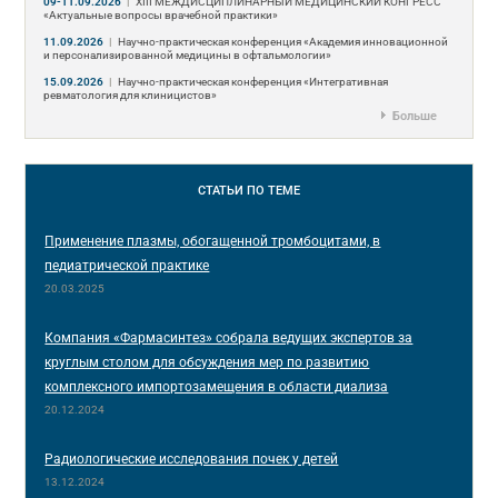
09-11.09.2026
|
ХIII МЕЖДИСЦИПЛИНАРНЫЙ МЕДИЦИНСКИЙ КОНГРЕСС
«Актуальные вопросы врачебной практики»
11.09.2026
|
Научно-практическая конференция «Академия инновационной
и персонализированной медицины в офтальмологии»
15.09.2026
|
Научно-практическая конференция «Интегративная
ревматология для клиницистов»
Больше
СТАТЬИ
ПО ТЕМЕ
Применение плазмы, обогащенной тромбоцитами, в
педиатрической практике
20.03.2025
Компания «Фармасинтез» собрала ведущих экспертов за
круглым столом для обсуждения мер по развитию
комплексного импортозамещения в области диализа
20.12.2024
Радиологические исследования почек у детей
13.12.2024