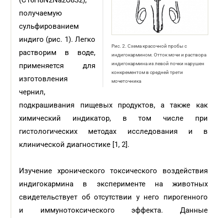
(C16H8N2Na2O8S2),
получаемую
сульфированием
индиго (рис. 1). Легко
Рис. 2. Схема красочной пробы с
растворим в воде,
индигокармином. Отток мочи и раствора
индигокармина из левой почки нарушен
применяется для
конкрементом в средней трети
изготовления
мочеточника
чернил,
подкрашивания пищевых продуктов, а также как
химический индикатор, в том числе при
гистологических методах исследования и в
клинической диагностике [1, 2].
Изучение хронического токсического воздействия
индигокармина в эксперименте на животных
свидетельствует об отсутствии у него пирогенного
и иммунотоксического эффекта. Данные