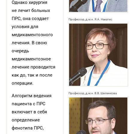
Однако хирургия
не лечит больных
ПРС, она создает
Профессор, д.м.н. Я.А. Накатис
условия для
медикаментозного
лечения. В свою
очередь
медикаментозное
лечение проводится
как до, так и после
операции.
Профессор, д.м.н. В.В. Шиленкова
Алгоритм ведения
пациента с ПРС
включает в себя
определение
фенотипа ПРС,