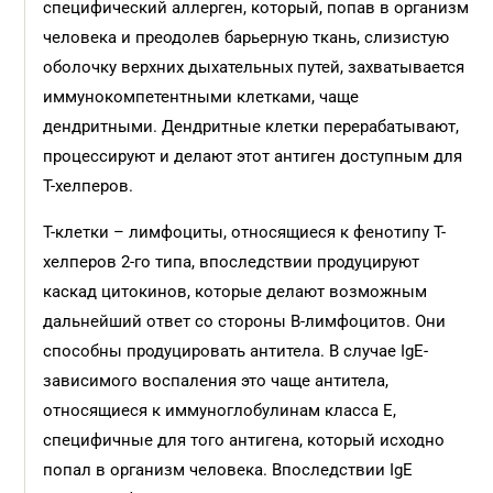
специфический аллерген, который, попав в организм
человека и преодолев барьерную ткань, слизистую
оболочку верхних дыхательных путей, захватывается
иммунокомпетентными клетками, чаще
дендритными. Дендритные клетки перерабатывают,
процессируют и делают этот антиген доступным для
Т-хелперов.
Т-клетки – лимфоциты, относящиеся к фенотипу Т-
хелперов 2-го типа, впоследствии продуцируют
каскад цитокинов, которые делают возможным
дальнейший ответ со стороны B-лимфоцитов. Они
способны продуцировать антитела. В случае IgE-
зависимого воспаления это чаще антитела,
относящиеся к иммуноглобулинам класса E,
специфичные для того антигена, который исходно
попал в организм человека. Впоследствии IgE