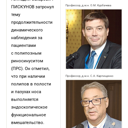
Профессор, д.м.н. О.М. Курбачева
ПИСКУНОВ затронул
тему
продолжительности
динамического
наблюдения за
пациентами
с полипозным
риносинуситом
(ПРС). Он отметил,
что при наличии
Профессор, д.м.н. С.А. Карпищенко
полипов в полости
и пазухах носа
выполняется
эндоскопическое
функциональное
вмешательство.