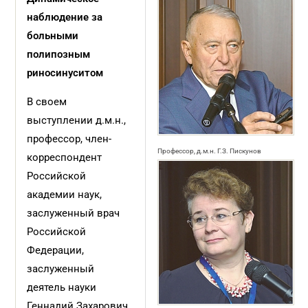
наблюдение за
больными
полипозным
риносинуситом
В своем
выступлении д.м.н.,
профессор, член-
Профессор, д.м.н. Г.З. Пискунов
корреспондент
Российской
академии наук,
заслуженный врач
Российской
Федерации,
заслуженный
деятель науки
Геннадий Захарович