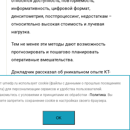
относятся доступность, повторяемость,
информативность, цифровой формат,
денситометрия, постпроцессинг, недостаткам –
относительно высокая стоимость и лучевая
нагрузка.
Тем не менее эти методы дают возможность
прогнозировать и пошагово планировать
оперативные вмешательства.
Докладчик рассказал об уникальном опыте КТ-
исследования древнеегипетской мумии человека,
т umedp.ru использует cookie (файлы с данными о прошлых посещениях
жившего около 2500 лет назад, из коллекции
та) для персонализации сервисов и удобства пользователей.
акомьтесь с условиями и принципами их обработки -
Эрмитажа. В исследовании принимали участие
Политика
. Вы
ете запретить сохранение cookie в настройках своего браузера.
судебные медики, стоматологи, оториноларингологи,
офтальмологи, ортопеды. Установлены особенности
OK
бальзамирования мумии, состояние и строение
скелета, пол и возраст экспоната. Эксперты