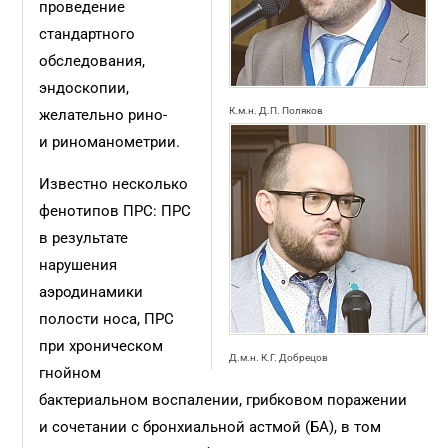
проведение
стандартного
обследования,
эндоскопии,
К.м.н. Д.П. Поляков
желательно рино-
и риноманометрии.
Известно несколько
фенотипов ПРС: ПРС
в результате
нарушения
аэродинамики
полости носа, ПРС
при хроническом
Д.м.н. К.Г. Добрецов
гнойном
бактериальном воспалении, грибковом поражении
и сочетании с бронхиальной астмой (БА), в том