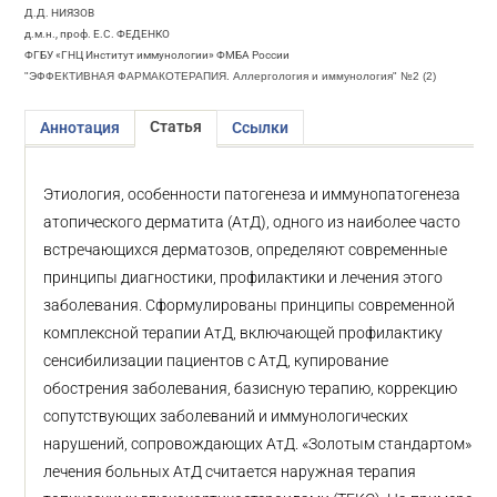
Д.Д. НИЯЗОВ
д.м.н., проф. Е.С. ФЕДЕНКО
ФГБУ «ГНЦ Институт иммунологии» ФМБА России
"ЭФФЕКТИВНАЯ ФАРМАКОТЕРАПИЯ. Аллергология и иммунология" №2 (2)
Статья
Аннотация
Ссылки
Этиология, особенности патогенеза и иммунопатогенеза
атопического дерматита (АтД), одного из наиболее часто
встречающихся дерматозов, определяют современные
принципы диагностики, профилактики и лечения этого
заболевания. Сформулированы принципы современной
комплексной терапии АтД, включающей профилактику
сенсибилизации пациентов с АтД, купирование
обострения заболевания, базисную терапию, коррекцию
сопутствующих заболеваний и иммунологических
нарушений, сопровождающих АтД. «Золотым стандартом»
лечения больных АтД считается наружная терапия