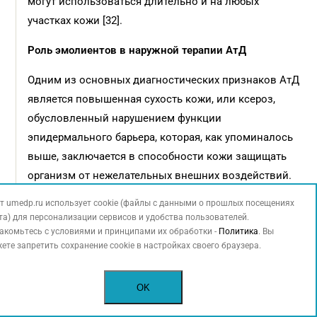
могут использоваться длительно и на любых
участках кожи [32].
Роль эмолиентов в наружной терапии АтД
Одним из основных диагностических признаков АтД
является повышенная сухость кожи, или ксероз,
обусловленный нарушением функции
эпидермального барьера, которая, как упоминалось
выше, заключается в способности кожи защищать
организм от нежелательных внешних воздействий.
Согласно современным представлениям, нарушение
т umedp.ru использует cookie (файлы с данными о прошлых посещениях
барьерной функции кожи является важным
та) для персонализации сервисов и удобства пользователей.
акомьтесь с условиями и принципами их обработки -
фактором, предрасполагающим к формированию
Политика
. Вы
ете запретить сохранение cookie в настройках своего браузера.
сенсибилизации и к развитию АтД [33]. Для
восстановления и поддержания функции
OK
эпидермального барьера у больных АтД наряду
с ТГКС и ТИК необходимо использовать лечебные