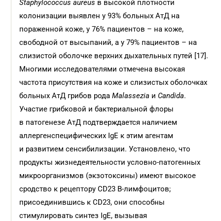
Staphylococcus aureus
в высокой плотности
колонизации выявлен у 93% больных АтД на
пораженной коже, у 76% пациентов – на коже,
свободной от высыпаний, а у 79% пациентов – на
слизистой оболочке верхних дыхательных путей [17].
Многими исследователями отмечена высокая
частота присутствия на коже и слизистых оболочках
больных АтД грибов рода
Malassezia
и
Candida
.
Участие грибковой и бактериальной флоры
в патогенезе АтД подтверждается наличием
аллергенспецифических IgE к этим агентам
и развитием сенсибилизации. Установлено, что
продукты жизнедеятельности условно-патогенных
микроорганизмов (экзотоксины) имеют высокое
сродство к рецептору CD23 В-лимфоцитов;
присоединившись к CD23, они способны
стимулировать синтез IgE, вызывая