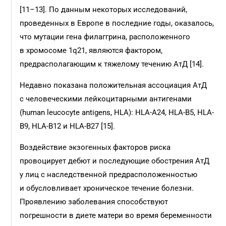
[11–13]. По данным некоторых исследований,
проведенных в Европе в последние годы, оказалось,
что мутации гена филаггрина, расположенного
в хромосоме 1q21, являются фактором,
предрасполагающим к тяжелому течению АтД [14].
Недавно показана положительная ассоциация АтД
с человеческими лейкоцитарными антигенами
(human leucocyte antigens, HLA): HLA-A24, HLA-В5, HLA-
В9, HLA-В12 и HLA-В27 [15].
Воздействие экзогенных факторов риска
провоцирует дебют и последующие обострения АтД
у лиц с наследственной предрасположенностью
и обусловливает хроническое течение болезни.
Проявлению заболевания способствуют
погрешности в диете матери во время беременности