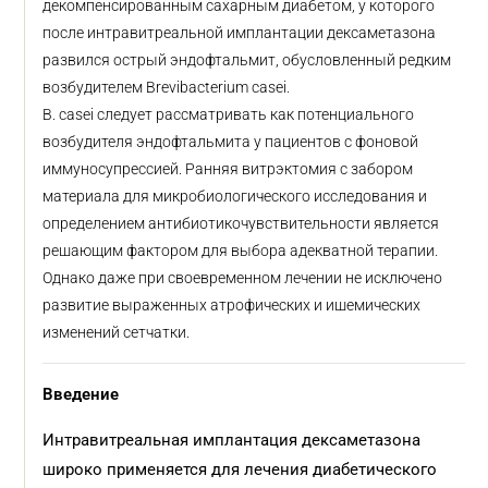
декомпенсированным сахарным диабетом, у которого
после интравитреальной имплантации дексаметазона
развился острый эндофтальмит, обусловленный редким
возбудителем Brevibacterium casei.
B. casei следует рассматривать как потенциального
возбудителя эндофтальмита у пациентов с фоновой
иммуносупрессией. Ранняя витрэктомия с забором
материала для микробиологического исследования и
определением антибиотикочувствительности является
решающим фактором для выбора адекватной терапии.
Однако даже при своевременном лечении не исключено
развитие выраженных атрофических и ишемических
изменений сетчатки.
Введение
Интравитреальная имплантация дексаметазона
широко применяется для лечения диабетического