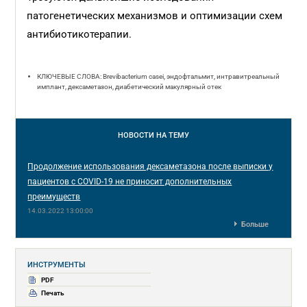
патогенетических механизмов и оптимизации схем
антибиотикотерапии.
КЛЮЧЕВЫЕ СЛОВА: Brevibacterium casei, эндофтальмит, интравитреальный
имплант, дексаметазон, диабетический макулярный отек
НОВОСТИ
НА ТЕМУ
Продолжение использования дексаметазона после выписки у
пациентов с COVID-19 не приносит дополнительных
преимуществ
14.03.2022 13:00:00
Больше
ИНСТРУМЕНТЫ
PDF
Печать