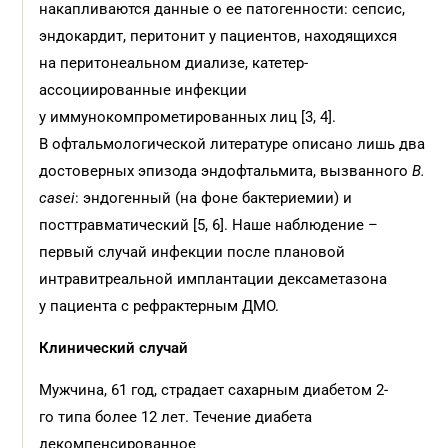
накапливаются данные о ее патогенности: сепсис,
эндокардит, перитонит у пациентов, находящихся
на перитонеальном диализе, катетер-
ассоциированные инфекции
у иммунокомпрометированных лиц [3, 4].
В офтальмологической литературе описано лишь два
достоверных эпизода эндофтальмита, вызванного
B.
casei
: эндогенный (на фоне бактериемии) и
посттравматический [5, 6]. Наше наблюдение –
первый случай инфекции после плановой
интравитреальной имплантации дексаметазона
у пациента с рефрактерным ДМО.
Клинический случай
Мужчина, 61 год, страдает сахарным диабетом 2-
го типа более 12 лет. Течение диабета
декомпенсированное