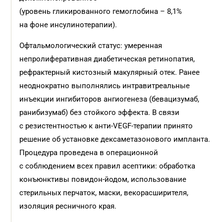
(уровень гликированного гемоглобина – 8,1%
на фоне инсулинотерапии).
Офтальмологический статус: умеренная
непролиферативная диабетическая ретинопатия,
рефрактерный кистозный макулярный отек. Ранее
неоднократно выполнялись интравитреальные
инъекции ингибиторов ангиогенеза (бевацизумаб,
ранибизумаб) без стойкого эффекта. В связи
с резистентностью к анти-VEGF-терапии принято
решение об установке дексаметазонового импланта.
Процедура проведена в операционной
с соблюдением всех правил асептики: обработка
конъюнктивы повидон-йодом, использование
стерильных перчаток, маски, векорасширителя,
изоляция ресничного края.