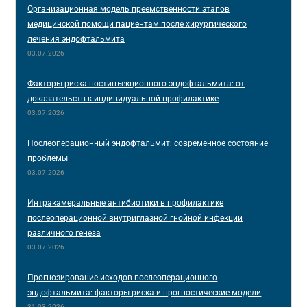
Организационная модель преемственности этапов
медицинской помощи пациентам после хирургического
лечения эндофтальмита
03.07.2026
Факторы риска постинъекционного эндофтальмита: от
доказательств к индивидуальной профилактике
03.07.2026
Послеоперационный эндофтальмит: современное состояние
проблемы
03.07.2026
Интракамеральные антибиотики в профилактике
послеоперационной внутриглазной гнойной инфекции
различного генеза
03.07.2026
Прогнозирование исходов послеоперационного
эндофтальмита: факторы риска и прогностические модели
31.03.2026