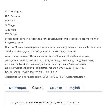
С.А. Абакаров
И.А. Лоскутов
В. Хамза
Э. Хмеди
А. Шебби
Х.T. Раххал
Московский областной научно-исследовательский клинический институт им. М.Ф.
Владимирского
Первый Московский государственный медицинский университет им. И.М. Сеченова
Тамбовский государственный университет им. Г.Р. Державина
Адрес для переписки: Сапиюлла Анварович Абакаров, Boss@limesmedia.ru
Для цитирования: Абакаров С.А., Лоскутов И.А., Хамза В. и др. Эндофтальмит,
вызванный Brevibacterium casei, после интравитреальной имплантации
дексаметазона. Эффективная фармакотерапия. 2026; 22 (21): 112–113.
DOI 10.33978/2307-3586-2026-22-21-112-113
Эффективная фармакотерапия. 2026.Том 22. № 21. Офтальмология
Статья
Аннотация
Ссылки
English
Представлен клинический случай пациента с