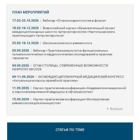
ПЛАН МЕРОПРИЯТИЙ
17.02-22.10.2026
|
Вебинар «Оториноларингология в фокусе»
18.02-16.12.2026
|
Всероссийский научно-образовательный проект
междисциплинарных школ по гастроэнтерологии «Настольная книга
практикующего гастроэнтеролога»
25.02-16.12.2026
|
Школа московского ревматолога
03.09.2026
|
Вебинар «Трактовка результатов функциональных
пульмонологических и кардиологических исследований в практике
терапевта»
04.09.2026
|
ОГНИ СТОЛИЦЫ. СОВРЕМЕННЫЕ ВОЗМОЖНОСТИ
НЕФРОЛОГИИ 2026
09-11.09.2026
|
ХIII МЕЖДИСЦИПЛИНАРНЫЙ МЕДИЦИНСКИЙ КОНГРЕСС
«Актуальные вопросы врачебной практики»
11.09.2026
|
Научно-практическая конференция «Академия инновационной
и персонализированной медицины в офтальмологии»
15.09.2026
|
Научно-практическая конференция «Интегративная
ревматология для клиницистов»
Больше
СТАТЬИ
ПО ТЕМЕ