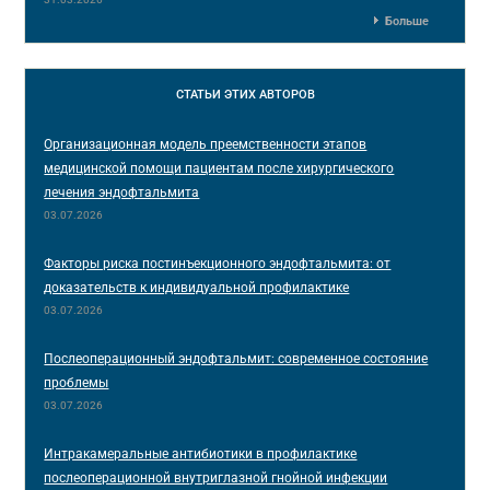
Больше
СТАТЬИ
ЭТИХ АВТОРОВ
Организационная модель преемственности этапов
медицинской помощи пациентам после хирургического
лечения эндофтальмита
03.07.2026
Факторы риска постинъекционного эндофтальмита: от
доказательств к индивидуальной профилактике
03.07.2026
Послеоперационный эндофтальмит: современное состояние
проблемы
03.07.2026
Интракамеральные антибиотики в профилактике
послеоперационной внутриглазной гнойной инфекции