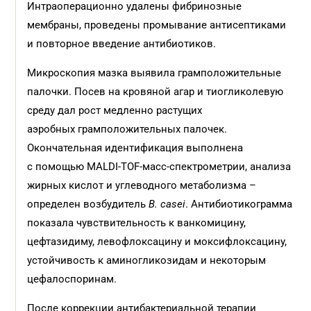
Интраоперационно удалены фибринозные
мембраны, проведены промывание антисептиками
и повторное введение антибиотиков.
Микроскопия мазка выявила грамположительные
палочки. Посев на кровяной агар и тиогликолевую
среду дал рост медленно растущих
аэробных грамположительных палочек.
Окончательная идентификация выполнена
с помощью MALDI-TOF-масс-спектрометрии, анализа
жирных кислот и углеводного метаболизма –
определен возбудитель
B. casei
. Антибиотикограмма
показала чувствительность к ванкомицину,
цефтазидиму, левофлоксацину и моксифлоксацину,
устойчивость к аминогликозидам и некоторым
цефалоспоринам.
После коррекции антибактериальной терапии