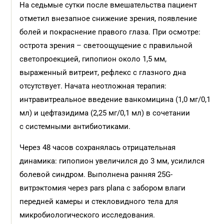
На седьмые сутки после вмешательства пациент
отметил внезапное снижение зрения, появление
болей и покраснение правого глаза. При осмотре:
острота зрения – светоощущение с правильной
светопроекцией, гипопион около 1,5 мм,
выраженный витреит, рефлекс с глазного дна
отсутствует. Начата неотложная терапия:
интравитреальное введение ванкомицина (1,0 мг/0,1
мл) и цефтазидима (2,25 мг/0,1 мл) в сочетании
с системными антибиотиками.
Через 48 часов сохранялась отрицательная
динамика: гипопион увеличился до 3 мм, усилился
болевой синдром. Выполнена ранняя 25G-
витрэктомия через pars plana с забором влаги
передней камеры и стекловидного тела для
микробиологического исследования.