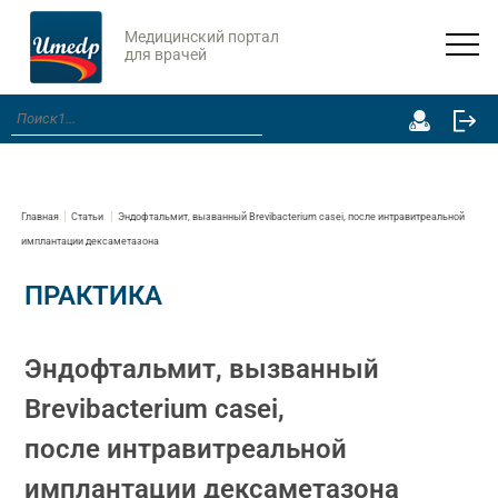
Медицинский портал
для врачей
Главная
Статьи
Эндофтальмит, вызванный Brevibacterium casei, после интравитреальной
имплантации дексаметазона
ПРАКТИКА
Эндофтальмит, вызванный
Brevibacterium casei,
после интравитреальной
имплантации дексаметазона