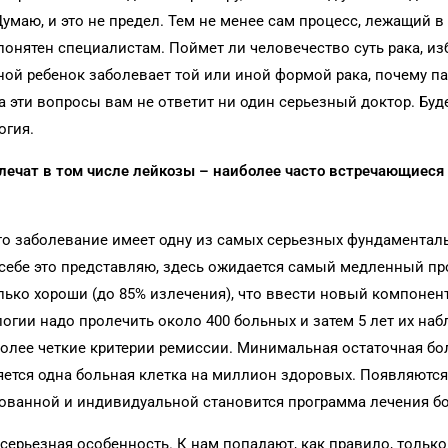
Думаю, и это не предел. Тем не менее сам процесс, лежащий в
понятен специалистам. Поймет ли человечество суть рака, из
 иной ребенок заболевает той или иной формой рака, почему 
а эти вопросы вам не ответит ни один серьезный доктор. Буд
огия.
 лечат в том числе лейкозы – наиболее часто встречающиеся 
то заболевание имеет одну из самых серьезных фундаментал
 себе это представляю, здесь ожидается самый медленный про
лько хороши (до 85% излечения), что ввести новый компонен
логии надо пролечить около 400 больных и затем 5 лет их наб
 более четкие критерии ремиссии. Минимальная остаточная бо
ляется одна больная клетка на миллион здоровых. Появляютс
ованной и индивидуальной становится программа лечения б
а серьезная особенность. К нам попадают, как правило, тольк