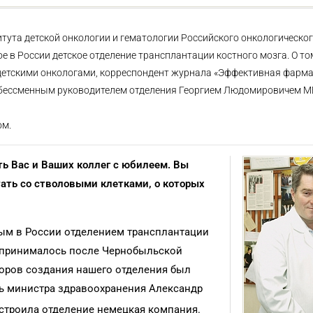
титута детской онкологии и гематологии Российского онкологическо
 в России детское отделение трансплантации костного мозга. О том
 детскими онкологами, корреспондент журнала «Эффективная фарм
 с бессменным руководителем отделения Георгием Людомировичем
ом.
ь Вас и Ваших коллег с юбилеем. Вы
ать со стволовыми клетками, о которых
вым в России отделением трансплантации
а принималось после Чернобыльской
оров создания нашего отделения был
ль министра здравоохранения Александр
о строила отделение немецкая компания.