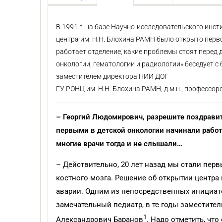
В 1991 г. на базе Научно-исследовательского инс
центра им. Н.Н. Блохина РАМН было открыто первое
работает отделение, какие проблемы стоят перед
онкологии, гематологии и радиологии» беседует
заместителем директора НИИ ДОГ
ГУ РОНЦ им. Н.Н. Блохина РАМН, д.м.н., профессор
– Георгий Людомирович, разрешите поздравит
первыми в детской онкологии начинали работ
многие врачи тогда и не слышали…
– Действительно, 20 лет назад мы стали пер
костного мозга. Решение об открытии центр
аварии. Одним из непосредственных инициат
замечательный педиатр, в те годы заместите
1
Александрович Баранов
. Надо отметить, чт