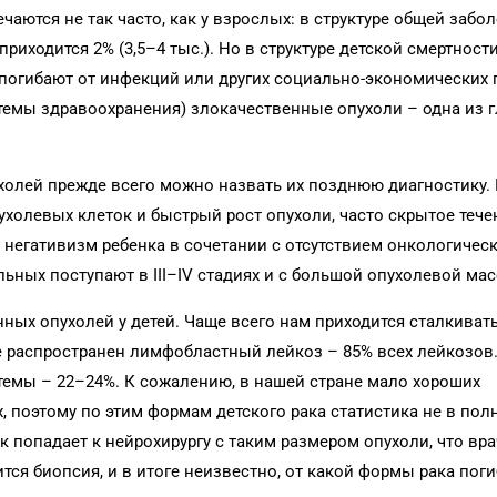
чаются не так часто, как у взрослых: в структуре общей забо
иходится 2% (3,5–4 тыс.). Но в структуре детской смертност
не погибают от инфекций или других социально-экономических 
темы здравоохранения) злокачественные опухоли – одна из 
холей прежде всего можно назвать их позднюю диагностику.
холевых клеток и быстрый рост опухоли, часто скрытое тече
 негативизм ребенка в сочетании с отсутствием онкологичес
ьных поступают в III–IV стадиях и с большой опухолевой мас
нных опухолей у детей. Чаще всего нам приходится сталкиват
е распространен лимфобластный лейкоз – 85% всех лейкозов
темы – 22–24%. К сожалению, в нашей стране мало хороших
х, поэтому по этим формам детского рака статистика не в пол
 попадает к нейрохирургу с таким размером опухоли, что вра
тся биопсия, и в итоге неизвестно, от какой формы рака поги