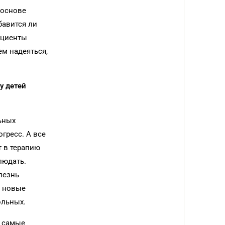
 основе
бавится ли
пациенты
ем надеяться,
у детей
ьных
гресс. А все
т в терапию
людать.
лезнь
я новые
ольных.
о самые