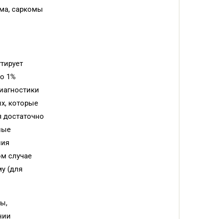
ома, саркомы
утирует
ло 1%
диагностики
х, которые
я достаточно
ные
ния
ом случае
у (для
ы,
нии