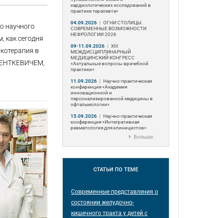
кардиологических исследований в
практике терапевта»
04.09.2026
|
ОГНИ СТОЛИЦЫ.
го научного
СОВРЕМЕННЫЕ ВОЗМОЖНОСТИ
НЕФРОЛОГИИ 2026
, как сегодня
09-11.09.2026
|
ХIII
акотерапия в
МЕЖДИСЦИПЛИНАРНЫЙ
МЕДИЦИНСКИЙ КОНГРЕСС
 МЕНТКЕВИЧЕМ,
«Актуальные вопросы врачебной
практики»
11.09.2026
|
Научно-практическая
конференция «Академия
инновационной и
персонализированной медицины в
офтальмологии»
15.09.2026
|
Научно-практическая
конференция «Интегративная
ревматология для клиницистов»
Больше
СТАТЬИ
ПО ТЕМЕ
Современные представления о
состоянии желудочно-
кишечного тракта у детей с