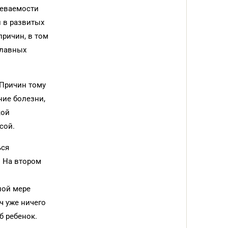
леваемости
и в развитых
причин, в том
главных
 Причин тому
ние болезни,
кой
сой.
ься
. На втором
ной мере
ч уже ничего
б ребенок.