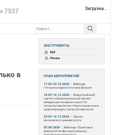
Загрузка...
7537
ей
ИНСТРУМЕНТЫ
PDF
Печать
лько в
ПЛАН МЕРОПРИЯТИЙ
17.02-22.10.2026
|
Вебинар
«Оториноларингология в фокусе»
18.02-16.12.2026
|
Всероссийский
научно-образовательный проект
междисциплинарных школ по
гастроэнтерологии «Настольная книга
практикующего гастроэнтеролога»
25.02-16.12.2026
|
Школа
московского ревматолога
03.09.2026
|
Вебинар «Трактовка
результатов функциональных
пульмонологических и