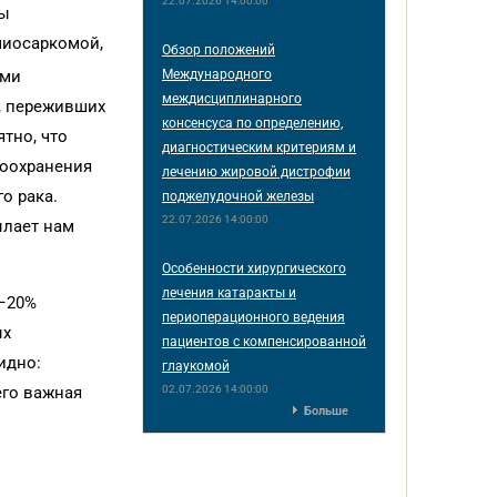
22.07.2026 14:00:00
мы
миосаркомой,
Обзор положений
Международного
ими
междисциплинарного
х, переживших
консенсуса по определению,
тно, что
диагностическим критериям и
воохранения
лечению жировой дистрофии
о рака.
поджелудочной железы
22.07.2026 14:00:00
ылает нам
Особенности хирургического
лечения катаракты и
8–20%
периоперационного ведения
ых
пациентов с компенсированной
идно:
глаукомой
02.07.2026 14:00:00
его важная
Больше