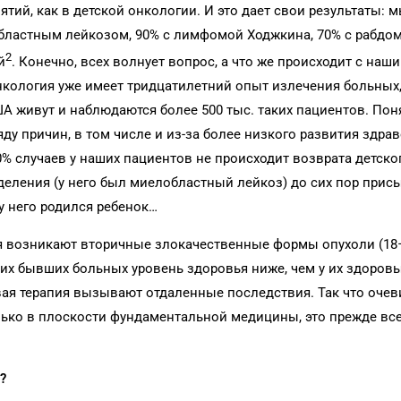
тий, как в детской онкологии. И это дает свои результаты: 
бластным лейкозом, 90% с лимфомой Ходжкина, 70% с рабдо
2
й
. Конечно, всех волнует вопрос, а что же происходит с наш
я онкология уже имеет тридцатилетний опыт излечения больны
А живут и наблюдаются более 500 тыс. таких пациентов. Поня
ду причин, в том числе и из-за более низкого развития здра
0% случаев у наших пациентов не происходит возврата детског
тделения (у него был миелобластный лейкоз) до сих пор прис
у него родился ребенок…
я возникают вторичные злокачественные формы опухоли (1
аших бывших больных уровень здоровья ниже, чем у их здоров
евая терапия вызывают отдаленные последствия. Так что очев
лько в плоскости фундаментальной медицины, это прежде вс
?