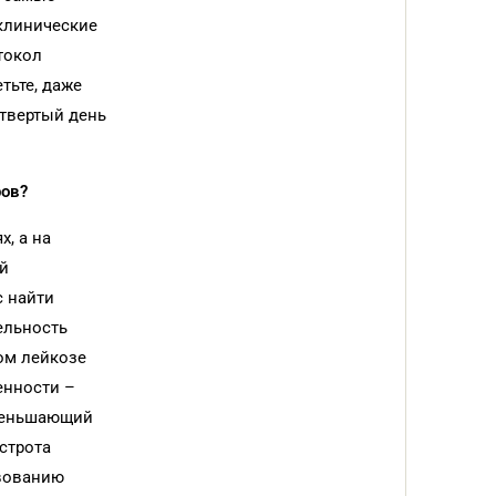
 клинические
токол
тьте, даже
етвертый день
ров?
, а на
ой
с найти
ельность
ом лейкозе
енности –
уменьшающий
строта
твованию