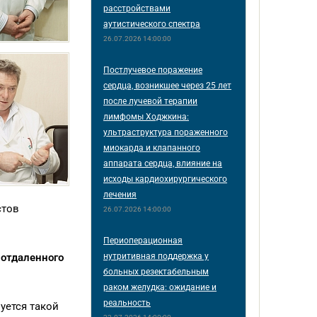
расстройствами
аутистического спектра
26.07.2026 14:00:00
Постлучевое поражение
сердца, возникшее через 25 лет
после лучевой терапии
лимфомы Ходжкина:
ультраструктура пораженного
миокарда и клапанного
аппарата сердца, влияние на
исходы кардиохирургического
лечения
стов
26.07.2026 14:00:00
Периоперационная
нутритивная поддержка у
 отдаленного
больных резектабельным
раком желудка: ожидание и
реальность
уется такой