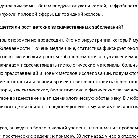
одятся лимфомы. Затем следуют опухоли костей, нефробласт
 опухоли половой сферы, щитовидной железы.
дается ли рост детских злокачественных заболеваний?
рых перемен не происходит. Это не вирус гриппа, который м
болеваемости – очень медленные, статистика фиксирует око
ано не с фактическим ростом заболеваемости, а с улучшением 
начинаем пересматривать гистологические материалы больны
ых представлений и новых методов исследований, получаютс
е технологии и знания врачей позволяют ставить более точ
кторы, как химические, биологические и физические загрязне
тное воздействие на эпидемиологическую обстановку. В люб
сийских детей близок к среднеевропейскому или американском
й раз, выходя на более высокий уровень непонимания проблем
практические задачи: к примеру, 30 лет назад у нас в отделе