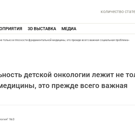
количество стат
ОПРИЯТИЯ
3D ВЫСТАВКА
МЕДИА
не только в плоскости фундаментальной медицины, это прежде всего важная социальная проблема»
ность детской онкологии лежит не то
медицины, это прежде всего важная
логия" №3