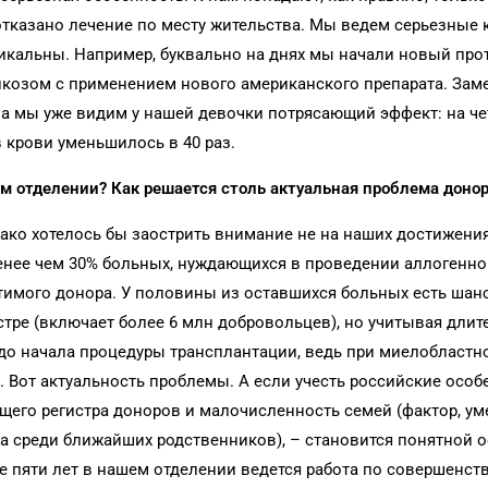
отказано лечение по месту жительства. Мы ведем серьезные
икальны. Например, буквально на днях мы начали новый про
козом с применением нового американского препарата. Заме
, а мы уже видим у нашей девочки потрясающий эффект: на ч
 крови уменьшилось в 40 раз.
м отделении? Как решается столь актуальная проблема доно
ако хотелось бы заострить внимание не на наших достижениях
менее чем 30% больных, нуждающихся в проведении аллогенн
тимого донора. У половины из оставшихся больных есть шан
ре (включает более 6 млн добровольцев), но учитывая длит
е до начала процедуры трансплантации, ведь при миелобластн
. Вот актуальность проблемы. А если учесть российские особ
щего регистра доноров и малочисленность семей (фактор, 
 среди ближайших родственников), – становится понятной о
ее пяти лет в нашем отделении ведется работа по совершенс