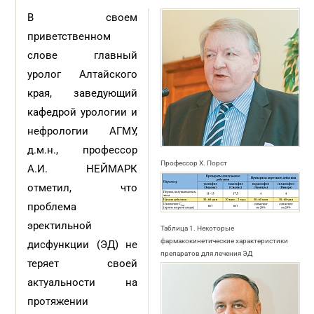
В своем
приветственном
слове главный
уролог Алтайского
края, заведующий
кафедрой урологии и
нефрологии АГМУ,
д.м.н., профессор
Профессор Х. Порст
А.И. НЕЙМАРК
отметил, что
проблема
эректильной
Таблица 1. Некоторые
фармакокинетические характеристики
дисфункции (ЭД) не
препаратов для лечения ЭД
теряет своей
актуальности на
протяжении