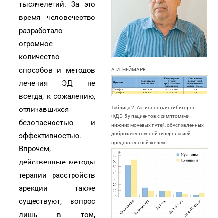
тысячелетий. За это
время человечество
разработало
огромное
количество
способов и методов
А.И. НЕЙМАРК
лечения ЭД, не
всегда, к сожалению,
Таблица 2. Активность ингибиторов
отличавшихся
ФДЭ-5 у пациентов с симптомами
безопасностью и
нижних мочевых путей, обусловленных
доброкачественной гиперплазией
эффективностью.
предстательной железы
Впрочем,
действенные методы
терапии расстройств
эрекции также
существуют, вопрос
лишь в том,