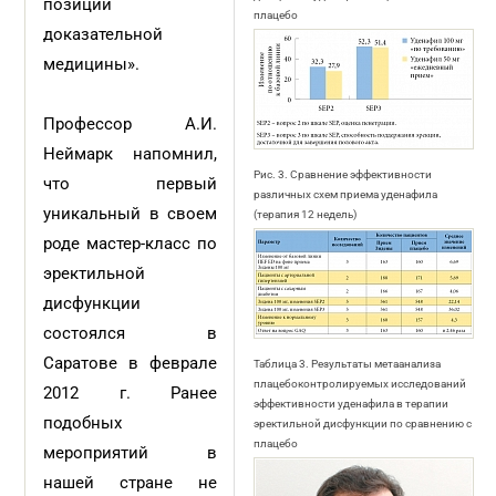
позиций
плацебо
доказательной
медицины».
Профессор А.И.
Неймарк напомнил,
Рис. 3. Сравнение эффективности
что первый
различных схем приема уденафила
уникальный в своем
(терапия 12 недель)
роде мастер-класс по
эректильной
дисфункции
состоялся в
Саратове в феврале
Таблица 3. Результаты метаанализа
плацебоконтролируемых исследований
2012 г. Ранее
эффективности уденафила в терапии
подобных
эректильной дисфункции по сравнению с
плацебо
мероприятий в
нашей стране не