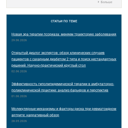
Больше
СТАТЬИ
ПО ТЕМЕ
Новая эра терапии псориаза: меняем траекторию заболевания
29.06.2026
Открытый диалог экспертов: обзор клинических случаев
пациентов с сахарным диабетом 2 типа и поиск нестандартных
решений. Научно-практический круглый стол
02.06.2026
Эффективность гиполипидемической терапии в амбулаторно-
поликлинической практике: анализ барьеров и перспектив
01.06.2026
Молекулярные механизмы и факторы риска при ревматоидном
артрите: нарративный обзор
28.05.2026