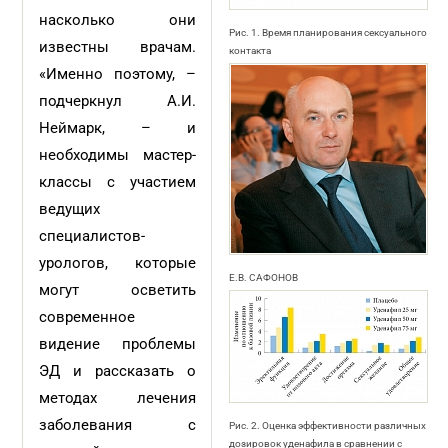
насколько они
Рис. 1. Время планирования сексуального
известны врачам.
контакта
«Именно поэтому, –
подчеркнул А.И.
Неймарк, – и
необходимы мастер-
классы с участием
ведущих
специалистов-
урологов, которые
Е.В. САФОНОВ
могут осветить
современное
видение проблемы
ЭД и рассказать о
методах лечения
заболевания с
Рис. 2. Оценка эффективности различных
дозировок уденафила в сравнении с