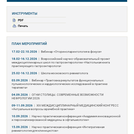
ИНСТРУМЕНТЫ
PDF
Печать
ПЛАН МЕРОПРИЯТИЙ
17.02-22.10.2026
|
Вебинар «Оториноларингология в фокусе»
18.02-16.12.2026
|
Всероссийский научно-образовательный проект
междисциплинарных школ по гастроэнтерологии «Настольная книга
практикующего гастроэнтеролога»
25.02-16.12.2026
|
Школа московского ревматолога
03.09.2026
|
Вебинар «Трактовка результатов функциональных
пульмонологических и кардиологических исследований в практике
терапевта»
04.09.2026
|
ОГНИ СТОЛИЦЫ. СОВРЕМЕННЫЕ ВОЗМОЖНОСТИ
НЕФРОЛОГИИ 2026
09-11.09.2026
|
ХIII МЕЖДИСЦИПЛИНАРНЫЙ МЕДИЦИНСКИЙ КОНГРЕСС
«Актуальные вопросы врачебной практики»
10.09.2026
|
Научно-практическая конференция «Академия инновационной
и персонализированной медицины в офтальмологии»
15.09.2026
|
Научно-практическая конференция «Интегративная
ревматология для клиницистов»