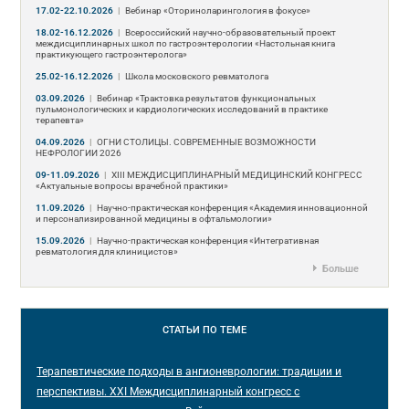
17.02-22.10.2026
|
Вебинар «Оториноларингология в фокусе»
18.02-16.12.2026
|
Всероссийский научно-образовательный проект
междисциплинарных школ по гастроэнтерологии «Настольная книга
практикующего гастроэнтеролога»
25.02-16.12.2026
|
Школа московского ревматолога
03.09.2026
|
Вебинар «Трактовка результатов функциональных
пульмонологических и кардиологических исследований в практике
терапевта»
04.09.2026
|
ОГНИ СТОЛИЦЫ. СОВРЕМЕННЫЕ ВОЗМОЖНОСТИ
НЕФРОЛОГИИ 2026
09-11.09.2026
|
ХIII МЕЖДИСЦИПЛИНАРНЫЙ МЕДИЦИНСКИЙ КОНГРЕСС
«Актуальные вопросы врачебной практики»
11.09.2026
|
Научно-практическая конференция «Академия инновационной
и персонализированной медицины в офтальмологии»
15.09.2026
|
Научно-практическая конференция «Интегративная
ревматология для клиницистов»
Больше
СТАТЬИ
ПО ТЕМЕ
Терапевтические подходы в ангионеврологии: традиции и
перспективы. XXI Междисциплинарный конгресс с