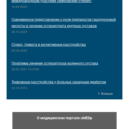
международным участием «Вейновские чтения»
16.04.2025
Современное представление о роли препаратов гиалуроновой
кислоты в лечении остеоартрита крупных суставов
28.10.2024
Стресс, тревога и когнитивные расстройства
09.04.2024
Проблема лечения остеоартроза коленного сустава
28.02.2021 14:15:00
Тревожные расстройства у больных сахарным диабетом
23.12.2016
Больше
О медицинском портале uMEDp