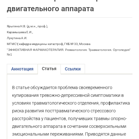
двигательного аппарата
Ярыгина Н.В. (д.м.н., проф.),
Карамышева Е.И.,
Лукутина А.И.
МГМСУ, кафедра медицины катастроф, ГКБ № 33, Москва
"ЭФФЕКТИВНАЯ ФАРМАКОТЕРАПИЯ. Ревматология. Травматология. Ортопедия"
№1
Статья
Аннотация
Ссылки
В статье обсуждается проблема своевременного
купирования тревожно-депрессивной симптоматики в
условиях травматологического отделения, профилактика
риска развития посттравматического стрессового
расстройства у пациентов, получивших травмы опорно-
двигательного аппарата в сочетании сосверхсильными
эмоциональными переживаниями. Приводятся данные