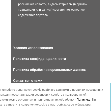
российские новости, видеоматериалы (в прямой
трансляции или записи) составляют основное
содержание портала.
Условия использования
Политика конфиденциальности
Политика обработки персональных данных
Связаться с нами
т umedp.ru использует cookie (файлы с данными о прошлых посещениях
та) для персонализации сервисов и удобства пользователей.
акомьтесь с условиями и принципами их обработки -
Политика
. Вы
ете запретить сохранение cookie в настройках своего браузера.
Copyright © 2026 МЕДФОРУМ. Все права защищены. Данный сайт