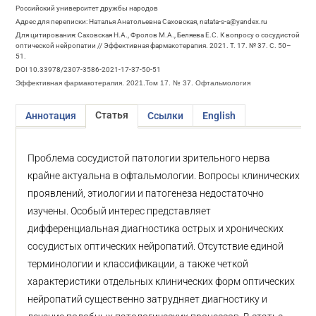
Российский университет дружбы народов
Адрес для переписки: Наталья Анатольевна Саховская, natata-s-a@yandex.ru
Для цитирования: Саховская Н.А., Фролов М.А., Беляева Е.С. К вопросу о сосудистой
оптической нейропатии // Эффективная фармакотерапия. 2021. Т. 17. № 37. С. 50–
51.
DOI 10.33978/2307-3586-2021-17-37-50-51
Эффективная фармакотерапия. 2021.Том 17. № 37. Офтальмология
Статья
Аннотация
Ссылки
English
Проблема сосудистой патологии зрительного нерва
крайне актуальна в офтальмологии. Вопросы клинических
проявлений, этиологии и патогенеза недостаточно
изучены. Особый интерес представляет
дифференциальная диагностика острых и хронических
сосудистых оптических нейропатий. Отсутствие единой
терминологии и классификации, а также четкой
характеристики отдельных клинических форм оптических
нейропатий существенно затрудняет диагностику и