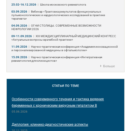
25.02-16.12.2026
|
Школа московского ревматолога
03.09.2026
|
Вебинар «Трактовка результатов функциональных
пульмонологических и кардиологических исследований в практике
терапевта»
04.09.2026
|
ОГНИ СТОЛИЦЫ. СОВРЕМЕННЫЕ ВОЗМОЖНОСТИ
НЕФРОЛОГИИ 2026
09-11.09.2026
|
ХIII МЕЖДИСЦИПЛИНАРНЫЙ МЕДИЦИНСКИЙ КОНГРЕСС
«Актуальные вопросы врачебной практики»
11.09.2026
|
Научно-практическая конференция «Академия инновационной
и персонализированной медицины в офтальмологии»
15.09.2026
|
Научно-практическая конференция «Интегративная
ревматология для клиницистов»
Больше
СТАТЬИ
ПО ТЕМЕ
Особенности современного течения и тактика ведения
беременных с хроническим вирусным гепатитом B
05.06.2026
Диплопия: клинико-диагностические аспекты
20.11.2025