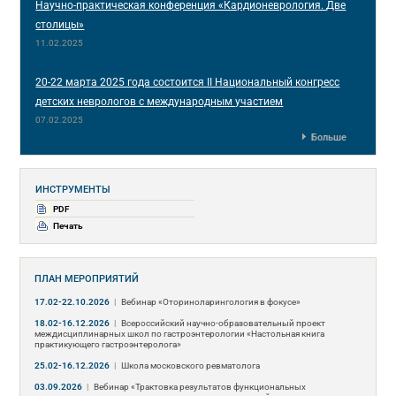
Научно-практическая конференция «Кардионеврология. Две
столицы»
11.02.2025
20-22 марта 2025 года состоится II Национальный конгресс
детских неврологов с международным участием
07.02.2025
Больше
ИНСТРУМЕНТЫ
PDF
Печать
ПЛАН МЕРОПРИЯТИЙ
17.02-22.10.2026
|
Вебинар «Оториноларингология в фокусе»
18.02-16.12.2026
|
Всероссийский научно-образовательный проект
междисциплинарных школ по гастроэнтерологии «Настольная книга
практикующего гастроэнтеролога»
25.02-16.12.2026
|
Школа московского ревматолога
03.09.2026
|
Вебинар «Трактовка результатов функциональных