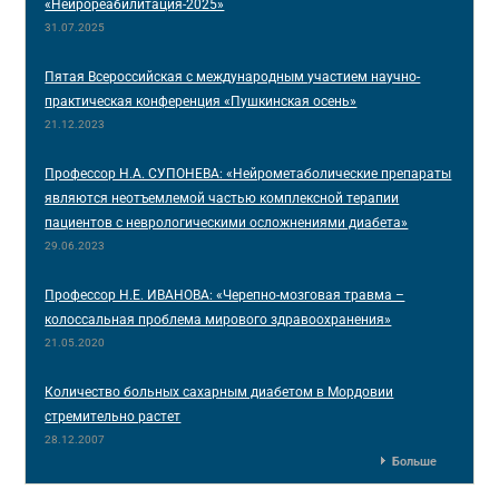
«Нейрореабилитация-2025»
31.07.2025
Пятая Всероссийская с международным участием научно-
практическая конференция «Пушкинская осень»
21.12.2023
Профессор Н.А. СУПОНЕВА: «Нейрометаболические препараты
являются неотъемлемой частью комплексной терапии
пациентов с неврологическими осложнениями диабета»
29.06.2023
Профессор Н.Е. ИВАНОВА: «Черепно-мозговая травма –
колоссальная проблема мирового здравоохранения»
21.05.2020
Количество больных сахарным диабетом в Мордовии
стремительно растет
28.12.2007
Больше