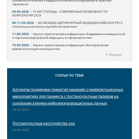
пульмонологических и кардиологических исследований в практике
терапевта»
04.09.2026
|
ОГНИ СТОЛИЦЫ. СОВРЕМЕННЫЕ ВОЗМОЖНОСТИ
НЕФРОЛОГИИ 2026
09-11.09.2026
|
ХIII МЕЖДИСЦИПЛИНАРНЫЙ МЕДИЦИНСКИЙ КОНГРЕСС
«Актуальные вопросы врачебной практики»
11.09.2026
|
Научно-практическая конференция «Академия инновационной
и персонализированной медицины в офтальмологии»
15.09.2026
|
Научно-практическая конференция «Интегративная
ревматология для клиницистов»
Больше
СТАТЬИ
ПО ТЕМЕ
Алгоритм поддержки принятия решений о реабилитационных
мероприятиях для пациента с постинсультным парезом на
основании клинико-нейровизуализационных данных
24.09.2025
Постинсультные расстройства сна
24.09.2025