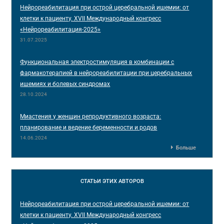
Нейрореабилитация при острой церебральной ишемии: от
клетки к пациенту. XVII Международный конгресс
«Нейрореабилитация-2025»
31.07.2025
Функциональная электростимуляция в комбинации с
фармакотерапией в нейрореабилитации при церебральных
ишемиях и болевых синдромах
28.10.2024
Миастения у женщин репродуктивного возраста:
планирование и ведение беременности и родов
14.06.2024
Больше
СТАТЬИ
ЭТИХ АВТОРОВ
Нейрореабилитация при острой церебральной ишемии: от
клетки к пациенту. XVII Международный конгресс