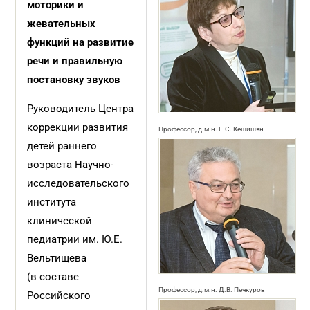
моторики и
жевательных
функций на развитие
речи и правильную
постановку звуков
Руководитель Центра
коррекции развития
Профессор, д.м.н. Е.С. Кешишян
детей раннего
возраста Научно-
исследовательского
института
клинической
педиатрии им. Ю.Е.
Вельтищева
(в составе
Профессор, д.м.н. Д.В. Печкуров
Российского