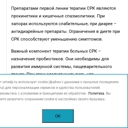
Препаратами первой линии терапии СРК являются
прокинетики и кишечные спазмолитики. При
запорах используются слабительные, при диарее –
антидиарейные препараты. Ограничения в диете при
СРК способствуют уменьшению симптомов.
Важный компонент терапии больных СРК –
назначение пробиотиков. Они необходимы для
развития иммунной системы, пищеварительного
тракта. При этом следует учитывать, что
пробиотики – главный компонент функционального
т umedp.ru использует cookie (файлы с данными о прошлых посещениях
та) для персонализации сервисов и удобства пользователей.
питания.
акомьтесь с условиями и принципами их обработки -
Политика
. Вы
ете запретить сохранение cookie в настройках своего браузера.
Доказано, что пробиотические штаммы влияют
на воспаление низкой степени активности.
OK
Пробиотики подавляют воспалительные реакции
в стенке кишечника при СРК и обладают