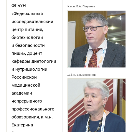
ФГБУН
К.м.н. Е.А. Пырьева
«Федеральный
исследовательский
центр питания,
биотехнологии
и безопасности
пищи», доцент
кафедры диетологии
и нутрициологии
Д.б.н. В.В. Бессонов
Российской
медицинской
академии
непрерывного
профессионального
образования, к.м.н.
Екатерина