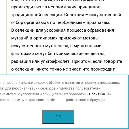
происходит из-за непонимания принципов
традиционной селекции. Селекция – искусственный
отбор организмов по необходимым признакам.
В селекции для ускорения процесса образования
мутаций в организмах применяют методы
искусственного мутагенеза, а мутагенными
факторами могут быть химические вещества,
радиация или ультрафиолет. При этом, если говорить
о селекции, никто точно не знает, что происходит
на уровне ДНК. При генетической модификации
т umedp.ru использует cookie (файлы с данными о прошлых посещениях
технологи вставляют нужный ген в нужное место,
та) для персонализации сервисов и удобства пользователей.
что не требует высоких трудозатрат и денежных
акомьтесь с условиями и принципами их обработки -
Политика
. Вы
средств. Маркировка «Без ГМО» на продуктах лишена
ете запретить сохранение cookie в настройках своего браузера.
особого смысла. Доказать генетическое изменение
определенных продуктов невозможно априори.
OK
Если говорить об адекватном информировании