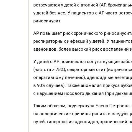
встречаются у детей с атопией (АР, бронхиаль
у детей без нее. У пациентов с АР часто встр
риносинусит.
АР повышает риск хронического риносинусита
респираторных инфекций у детей. У пациентов
аденоидов, более высокий риск воспалений 
У детей с АР появляются сопутствующие забо
(частота > 75%), секреторный отит (встречает
оперативному лечению), аденоидные вегетаци
в 90% случаев). Также аномалия прикуса зубов
с нарушением носового дыхания (при дыхании
Таким образом, подчеркнула Елена Петровна
на аллергические причины ринита в следующ
путей, гипертрофия аденоидов, хронический 