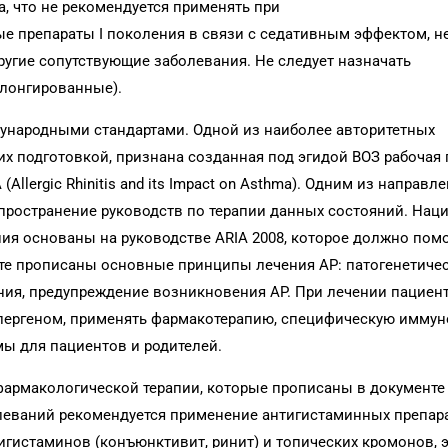
а, что не рекомендуется применять при
е препараты I поколения в связи с седативным эффектом, 
ругие сопутствующие заболевания. Не следует назначать
олонгированные).
дународными стандартами. Одной из наиболее авторитетных
 подготовкой, признана созданная под эгидой ВОЗ рабочая 
Allergic Rhinitis and its Impact on Asthma). Одним из направл
спространение руководств по терапии данных состояний. На
ия основаны на руководстве ARIA 2008, которое должно пом
те прописаны основные принципы лечения АР: патогенетичес
ния, предупреждение возникновения АР. При лечении пациен
ллергеном, применять фармакотерапию, специфическую иммун
ы для пациентов и родителей.
армакологической терапии, которые прописаны в документе 
олеваний рекомендуется применение антигистаминных препар
нтигистаминов (конъюнктивит, ринит) и топических кромонов, 