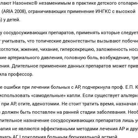
ают Назонекс® незаменимым в практике детского отоларин
 (ARIA 2008), ограничивающих применение ИНГКС с высокой
 у детей.
ему сосудосуживающих препаратов, применять которые следуе
ит учитывать, что топические деконгестанты вызывают побоч
оглотки, жжение, чихание, гиперсекрецию, заложенность нос
е артериального давления, головную боль, возбуждение, тре
рения. Длительное применение данных препаратов может при
ила профессор.
ошибки при лечении больных с АР, подчеркнула проф. Е.П. 
использовать «самодельные» капли. Если существует альтерн
при АР, отите, аденотомии. Не стоит тратить время, назначая
з должен быть поставлен на ранней стадии заболевания. Не
длительное назначение сосудосуживающих препаратов лишь у
рапия не являются эффективными методами лечения АР и дру
ачать АГ I поколения больным бронхиальной астмой.