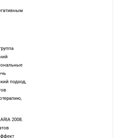
негативным
группа
ений
циональные
очь
кий подход,
тов
отерапию,
ARIA 2008.
атов
эффект