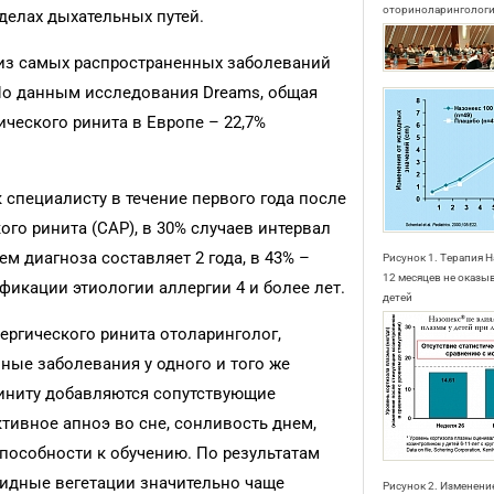
оториноларинголог
делах дыхательных путей.
 из самых распространенных заболеваний
 По данным исследования Dreams, общая
ческого ринита в Европе – 22,7%
 специалисту в течение первого года после
го ринита (САР), в 30% случаев интервал
 диагноза составляет 2 года, в 43% –
Рисунок 1. Терапия 
12 месяцев не оказы
ификации этиологии аллергии 4 и более лет.
детей
ргического ринита отоларинголог,
зные заболевания у одного и того же
риниту добавляются сопутствующие
тивное апноэ во сне, сонливость днем,
пособности к обучению. По результатам
ноидные вегетации значительно чаще
Рисунок 2. Изменени