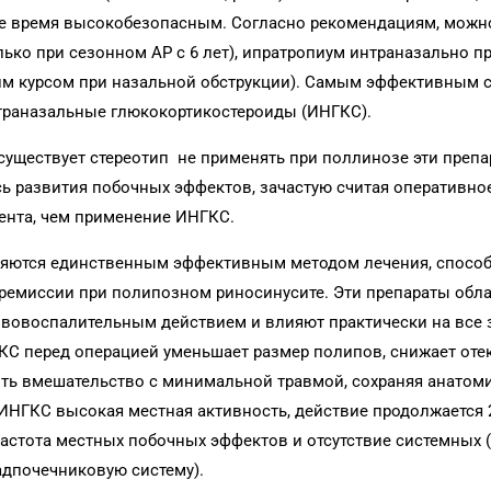
 же время высокобезопасным. Согласно рекомендациям, можн
ько при сезонном АР с 6 лет), ипратропиум интраназально п
им курсом при назальной обструкции). Самым эффективным 
нтраназальные глюкокортикостероиды (ИНГКС).
существует стереотип не применять при поллинозе эти преп
ь развития побочных эффектов, зачастую считая оперативно
ента, чем применение ИНГКС.
ляются единственным эффективным методом лечения, спосо
 ремиссии при полипозном риносинусите. Эти препараты обл
овоспалительным действием и влияют практически на все 
ГКС перед операцией уменьшает размер полипов, снижает оте
ить вмешательство с минимальной травмой, сохраняя анатом
 ИНГКС высокая местная активность, действие продолжается 
 частота местных побочных эффектов и отсутствие системных 
адпочечниковую систему).