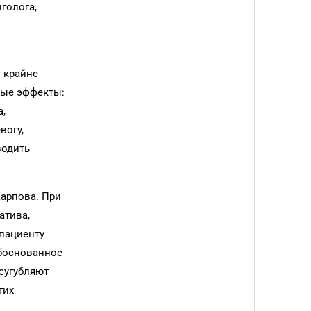
голога,
т крайне
ные эффекты:
а,
вогу,
водить
Карпова. При
атива,
 пациенту
обоснованное
сугубляют
гих