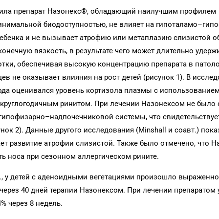
етила препарат Назонекс®, обладающий наилучшим профилем
минимальной биодоступностью, не влияет на гипоталамо–гип
 ребенка и не вызывает атрофию или метаплазию слизистой 
конечную вязкость, в результате чего может длительно удерж
отки, обеспечивая высокую концентрацию препарата в патол
ев не оказывает влияния на рост детей (рисунок 1). В исслед
 года оценивался уровень кортизола плазмы с использованием
с круглогодичным ринитом. При лечении Назонексом не было
гипофизарно–надпочечниковой системы, что свидетельствуе
нок 2). Данные другого исследования (Minshall и соавт.) пока
ет развитие атрофии слизистой. Также было отмечено, что 
ь носа при сезонном аллергическом рините.
т., у детей с аденоидными вегетациями произошло выраженн
ерез 40 дней терапии Назонексом. При лечении препаратом 
% через 8 недель.