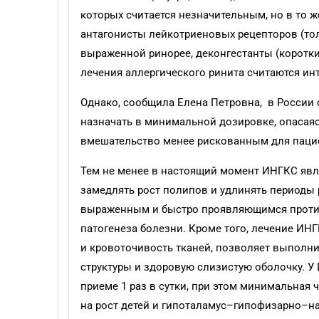
которых считается незначительным, но в то
антагонисты лейкотриеновых рецепторов (тол
выраженной ринорее, деконгестанты (коротк
лечения аллергического ринита считаются и
Однако, сообщила Елена Петровна, в России 
назначать в минимальной дозировке, опасаяс
вмешательство менее рискованным для паци
Тем не менее в настоящий момент ИНГКС яв
замедлять рост полипов и удлинять периоды
выраженным и быстро проявляющимся против
патогенеза болезни. Кроме того, лечение ИН
и кровоточивость тканей, позволяет выполн
структуры и здоровую слизистую оболочку. У
приеме 1 раз в сутки, при этом минимальная
на рост детей и гипоталамус–гипофизарно–н