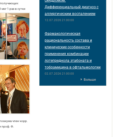
синдромом.
, получающих
Дифференциальный диагноз с
 мкг 1 раз в сутки
аллергическим воспалением
12.07.2026 21:00:00
Фармакологическая
рациональность состава и
клинические особенности
применения комбинации
лотепреднола этабоната и
тобрамицина в офтальмологии
02.07.2026 21:00:00
Больше
позиума член-корр.
и проф. Ф.