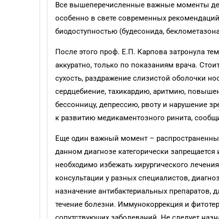
Все вышеперечисленные важные моменты дел
особенно в свете современных рекомендаций
биодоступностью (будесонида, беклометазона)
После этого проф. Е.П. Карпова затронула т
аккуратно, только по показаниям врача. Сто
сухость, раздражение слизистой оболочки нос
сердцебиение, тахикардию, аритмию, повышени
бессонницу, депрессию, рвоту и нарушение з
к развитию медикаментозного ринита, сообщ
Еще один важный момент – распространенные 
данном диагнозе категорически запрещается 
необходимо избежать хирургического лечения 
консультации у разных специалистов, диагно
назначение антибактериальных препаратов, 
течение болезни. Иммунокоррекция и фитоте
сопутствующих заболеваний. Не следует назн