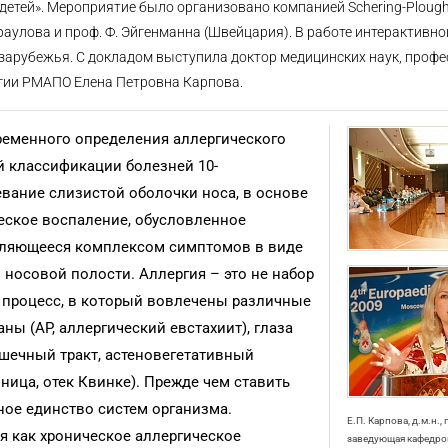
 детей». Мероприятие было организовано компанией Schering-Ploug
араулова и проф. Ф. Эйгенманна (Швейцария). В работе интерактивно
 зарубежья. С докладом выступила доктор медицинских наук, профе
гии РМАПО Елена Петровна Карпова.
ременного определения аллергического
й классификации болезней 10-
евание слизистой оболочки носа, в основе
еское воспаление, обусловленное
вляющееся комплексом симптомов в виде
в носовой полости. Аллергия – это не набор
 процесс, в который вовлечены различные
аны (АР, аллергический евстахиит), глаза
ишечный тракт, астеновегетативный
ница, отек Квинке). Прежде чем ставить
ное единство систем организма.
Е.П. Карпова, д.м.н.,
 как хроническое аллергическое
заведующая кафедро