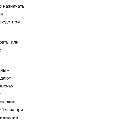
о назначать
ри
средством
араты или
е
бным
адают
звенья
к
ические
24 часа при
(влияние