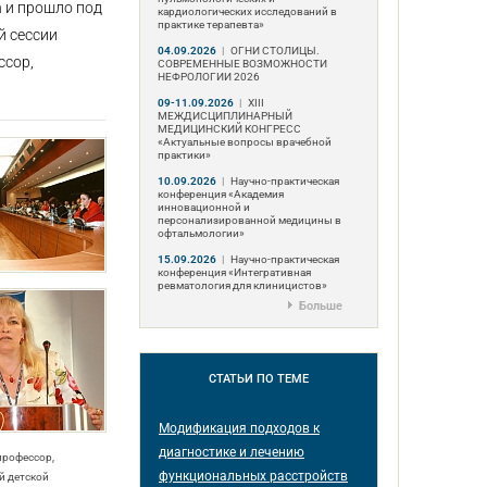
h и прошло под
кардиологических исследований в
практике терапевта»
й сессии
04.09.2026
|
ОГНИ СТОЛИЦЫ.
ссор,
СОВРЕМЕННЫЕ ВОЗМОЖНОСТИ
НЕФРОЛОГИИ 2026
09-11.09.2026
|
ХIII
МЕЖДИСЦИПЛИНАРНЫЙ
МЕДИЦИНСКИЙ КОНГРЕСС
«Актуальные вопросы врачебной
практики»
10.09.2026
|
Научно-практическая
конференция «Академия
инновационной и
персонализированной медицины в
офтальмологии»
15.09.2026
|
Научно-практическая
конференция «Интегративная
ревматология для клиницистов»
Больше
СТАТЬИ
ПО ТЕМЕ
Модификация подходов к
диагностике и лечению
 профессор,
функциональных расстройств
й детской