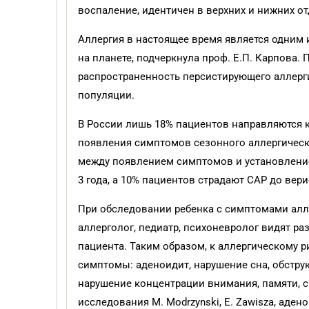
воспаление, идентичен в верхних и нижних от
Аллергия в настоящее время является одним
на планете, подчеркнула проф. Е.П. Карпова.
распространенность персистирующего аллерги
популяции.
В России лишь 18% пациентов направляются к
появления симптомов сезонного аллергическо
между появлением симптомов и установлением
3 года, а 10% пациентов страдают САР до вер
При обследовании ребенка с симптомами алле
аллерголог, педиатр, психоневролог видят ра
пациента. Таким образом, к аллергическому 
симптомы: аденоидит, нарушение сна, обструк
нарушение концентрации внимания, памяти, с
исследования M. Modrzynski, E. Zawisza, аде