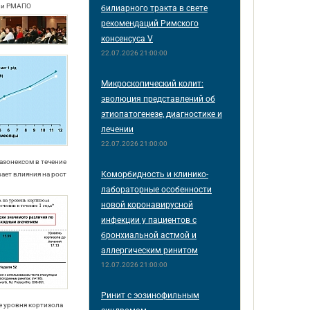
ии РМАПО
билиарного тракта в свете
рекомендаций Римского
консенсуса V
22.07.2026 21:00:00
Микроскопический колит:
эволюция представлений об
этиопатогенезе, диагностике и
лечении
22.07.2026 21:00:00
Назонексом в течение
Коморбидность и клинико-
вает влияния на рост
лабораторные особенности
новой коронавирусной
инфекции у пациентов с
бронхиальной астмой и
аллергическим ринитом
12.07.2026 21:00:00
Ринит с эозинофильным
е уровня кортизола