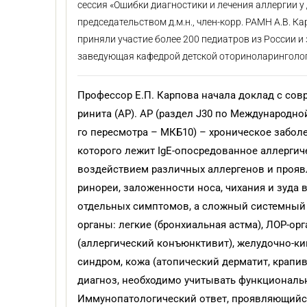
сессия «Ошибки диагностики и лечения аллергии у
председательством д.м.н., член-корр. РАМН А.В. К
приняли участие более 200 педиатров из России и
заведующая кафедрой детской оториноларинголо
Профессор Е.П. Карпова начала доклад с сов
ринита (АР). АР (раздел J30 по Международно
го пересмотра – МКБ10) – хроническое забол
которого лежит IgE-опосредованное аллергич
воздействием различных аллергенов и проя
ринореи, заложенности носа, чихания и зуда 
отдельных симптомов, а сложный системный
органы: легкие (бронхиальная астма), ЛОР-орг
(аллергический конъюнктивит), желудочно-к
синдром, кожа (атопический дерматит, крапив
диагноз, необходимо учитывать функциональ
Иммунопатологический ответ, проявляющийся