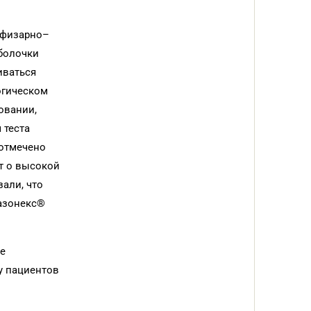
офизарно–
оболочки
иваться
огическом
овании,
 теста
 отмечено
т о высокой
зали, что
Назонекс®
ое
у пациентов