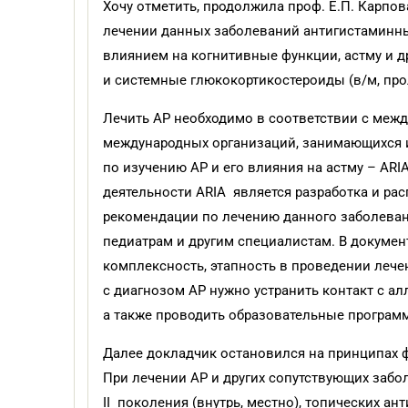
Хочу отметить, продолжила проф. Е.П. Карпов
лечении данных заболеваний антигистаминны
влиянием на когнитивные функции, астму и д
и системные глюкокортикостероиды (в/м, пр
Лечить АР необходимо в соответствии с меж
международных организаций, занимающихся их
по изучению АР и его влияния на астму – ARIA (
деятельности ARIA является разработка и ра
рекомендации по лечению данного заболеван
педиатрам и другим специалистам. В докумен
комплексность, этапность в проведении лече
с диагнозом АР нужно устранить контакт с а
а также проводить образовательные программ
Далее докладчик остановился на принципах ф
При лечении АР и других сопутствующих заб
II поколения (внутрь, местно), топических а