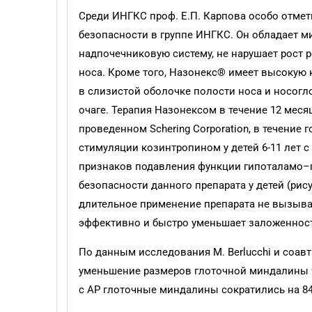
Среди ИНГКС проф. Е.П. Карпова особо отм
безопасности в группе ИНГКС. Он обладает 
надпочечниковую систему, не нарушает рост
носа. Кроме того, Назонекс® имеет высокую 
в слизистой оболочке полости носа и носогл
очаге. Терапия Назонексом в течение 12 месяц
проведенном Sсhering Corporation, в течение
стимуляции козинтропином у детей 6-11 лет 
признаков подавления функции гипоталамо–
безопасности данного препарата у детей (рису
длительное применение препарата не вызыва
эффективно и быстро уменьшает заложенност
По данным исследования M. Berlucchi и соав
уменьшение размеров глоточной миндалины ч
с АР глоточные миндалины сократились на 84