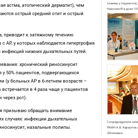
плазмы у пациентов
ная астма, атопический дерматит), чем
Назонекс® в дозе 100
ечаются острый средний отит и острый
, приводит к затяжному течению
 с АР, у которых наблюдается гипертрофия
и инфекций нижних дыхательных путей.
левания: хронический риносинусит
ся у 50% пациентов, подвергающихся
и (у больных АР в 6-летнем возрасте –
 встречается в 4 раза чаще у пациентов
 через рот).
, я призываю обращать внимание
их случаях: инфекции дыхательных
Сопредседатели сим
риносинусит, назальные полипы.
РАМН А.В. Караулов 
Эйгенманн