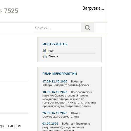
Загрузка...
7525
ей
ИНСТРУМЕНТЫ
PDF
Печать
ПЛАН МЕРОПРИЯТИЙ
17.02-22.10.2026
|
Вебинар
«Оториноларингология в фокусе»
18.02-16.12.2026
|
Всероссийский
научно-образовательный проект
междисциплинарных школ по
гастроэнтерологии «Настольная книга
практикующего гастроэнтеролога»
25.02-16.12.2026
|
Школа
московского ревматолога
03.09.2026
|
Вебинар «Трактовка
терактивная
результатов функциональных
пульмонологических и