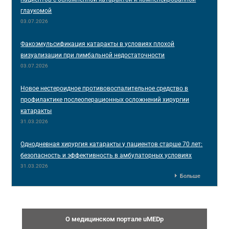
глаукомой
03.07.2026
Факоэмульсификация катаракты в условиях плохой
визуализации при лимбальной недостаточности
03.07.2026
Новое нестероидное противовоспалительное средство в
профилактике послеоперационных осложнений хирургии
катаракты
31.03.2026
Однодневная хирургия катаракты у пациентов старше 70 лет:
безопасность и эффективность в амбулаторных условиях
31.03.2026
Больше
О медицинском портале uMEDp