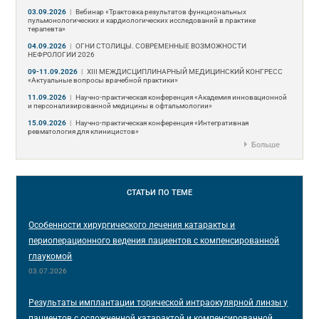
03.09.2026
|
Вебинар «Трактовка результатов функциональных
пульмонологических и кардиологических исследований в практике
терапевта»
04.09.2026
|
ОГНИ СТОЛИЦЫ. СОВРЕМЕННЫЕ ВОЗМОЖНОСТИ
НЕФРОЛОГИИ 2026
09-11.09.2026
|
ХIII МЕЖДИСЦИПЛИНАРНЫЙ МЕДИЦИНСКИЙ КОНГРЕСС
«Актуальные вопросы врачебной практики»
11.09.2026
|
Научно-практическая конференция «Академия инновационной
и персонализированной медицины в офтальмологии»
15.09.2026
|
Научно-практическая конференция «Интегративная
ревматология для клиницистов»
Больше
СТАТЬИ
ПО ТЕМЕ
Особенности хирургического лечения катаракты и
периоперационного ведения пациентов с компенсированной
глаукомой
03.07.2026
Результаты имплантации торической интраокулярной линзы у
пациентов с осложненной катарактой и компенсированной