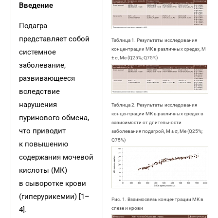
Введение
Подагра
представляет собой
Таблица 1. Результаты исследования
концентрации МК в различных средах, М
системное
± σ, Me (Q25%; Q75%)
заболевание,
развивающееся
вследствие
нарушения
Таблица 2. Результаты исследования
концентрации МК в различных средах в
пуринового обмена,
зависимости от длительности
что приводит
заболевания подагрой, М ± σ, Me (Q25%;
Q75%)
к повышению
содержания мочевой
кислоты (МК)
в сыворотке крови
(гиперурикемии) [1–
Рис. 1. Взаимосвязь концентрации МК в
4].
слезе и крови