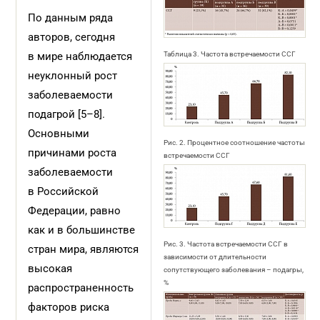
По данным ряда
авторов, сегодня
в мире наблюдается
Таблица 3. Частота встречаемости ССГ
неуклонный рост
заболеваемости
подагрой [5–8].
Основными
Рис. 2. Процентное соотношение частоты
причинами роста
встречаемости ССГ
заболеваемости
в Российской
Федерации, равно
как и в большинстве
Рис. 3. Частота встречаемости ССГ в
стран мира, являются
зависимости от длительности
высокая
сопутствующего заболевания – подагры,
%
распространенность
факторов риска