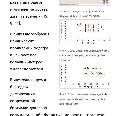
развития подагры
и изменение образа
Таблица 5. Результаты проб Норна и
жизни населения [5,
Ширмера I, М ± σ, Me (Q25%; Q75%)
8–11].
В силу многообразия
клинических
проявлений подагра
Рис. 4. Связь между концентрацией МК в
вызывает все
слезе (мкг/мл) и результатами пробы
Норна (с)
больший интерес
у исследователей.
В настоящее время
благодаря
достижениям
Рис. 5. Связь между концентрацией МК в
слезе (мкг/мл) и результатами пробы
современной
Ширмера I (мм)
биохимии доказана
роль нарушений обмена пуринов как в патогенезе,