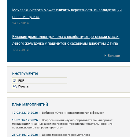
Мочевая кислота может снизить вероятность инвалидизации
после инсульта
14.02.2014
Высокие дозы аллопуринола способствуют регрессии массы
левого желудочка у пациентов с сахарным диабетом 2 типа
17.12.2013
Больше
ИНСТРУМЕНТЫ
PDF
Печать
ПЛАН МЕРОПРИЯТИЙ
17.02-22.10.2026
|
Вебинар «Оториноларингология в фокусе»
18.02-16.12.2026
|
Всероссийский научно-образовательный проект
междисциплинарных школ по гастроэнтерологии «Настольная книга
практикующего гастроэнтеролога»
25.02-16.12.2026
|
Школа московского ревматолога