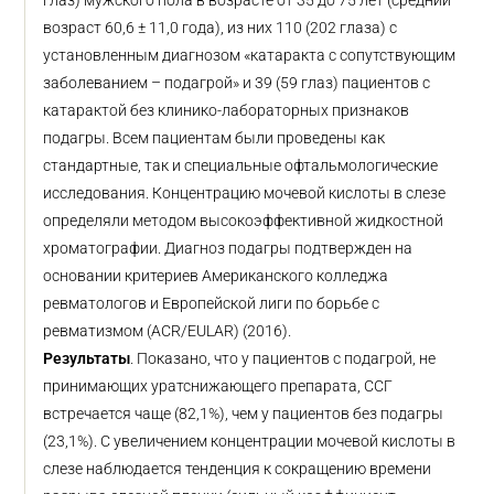
глаз) мужского пола в возрасте от 35 до 75 лет (средний
возраст 60,6 ± 11,0 года), из них 110 (202 глаза) с
установленным диагнозом «катаракта с сопутствующим
заболеванием – подагрой» и 39 (59 глаз) пациентов с
катарактой без клинико-лабораторных признаков
подагры. Всем пациентам были проведены как
стандартные, так и специальные офтальмологические
исследования. Концентрацию мочевой кислоты в слезе
определяли методом высокоэффективной жидкостной
хроматографии. Диагноз подагры подтвержден на
основании критериев Американского колледжа
ревматологов и Европейской лиги по борьбе с
ревматизмом (ACR/EULAR) (2016).
Результаты
. Показано, что у пациентов с подагрой, не
принимающих уратснижающего препарата, ССГ
встречается чаще (82,1%), чем у пациентов без подагры
(23,1%). С увеличением концентрации мочевой кислоты в
слезе наблюдается тенденция к сокращению времени