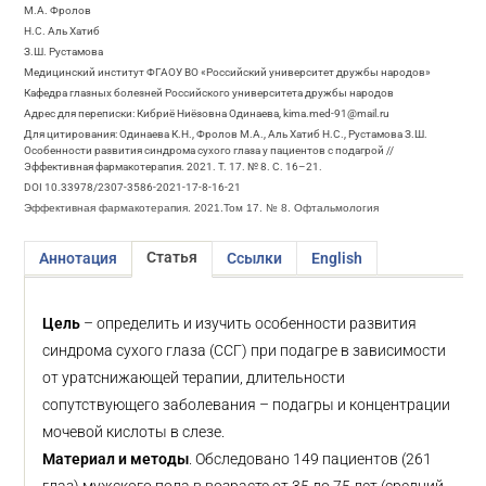
М.А. Фролов
Н.С. Аль Хатиб
З.Ш. Рустамова
Медицинский институт ФГАОУ ВО «Российский университет дружбы народов»
Кафедра глазных болезней Российского университета дружбы народов
Адрес для переписки: Кибриё Ниёзовна Одинаева, kima.med-91@mail.ru
Для цитирования: Одинаева К.Н., Фролов М.А., Аль Хатиб Н.С., Рустамова З.Ш.
Особенности развития синдрома сухого глаза у пациентов с подагрой //
Эффективная фармакотерапия. 2021. Т. 17. № 8. С. 16–21.
DOI 10.33978/2307-3586-2021-17-8-16-21
Эффективная фармакотерапия. 2021.Том 17. № 8. Офтальмология
Статья
Аннотация
Ссылки
English
Цель
– определить и изучить особенности развития
синдрома сухого глаза (ССГ) при подагре в зависимости
от уратснижающей терапии, длительности
сопутствующего заболевания – подагры и концентрации
мочевой кислоты в слезе.
Материал и методы
. Обследовано 149 пациентов (261