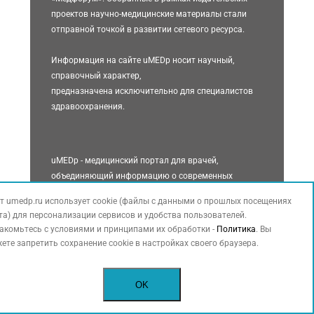
проектов научно-медицинские материалы стали
отправной точкой в развитии сетевого ресурса.
Информация на сайте uMEDp носит научный,
справочный характер,
предназначена исключительно для специалистов
здравоохранения.
uMEDp - медицинский портал для врачей,
объединяющий информацию о современных
решениях для практики. Статьи экспертов по
т umedp.ru использует cookie (файлы с данными о прошлых посещениях
основным специальностям, обзоры, результаты
та) для персонализации сервисов и удобства пользователей.
исследований, клинические разборы, интервью с
акомьтесь с условиями и принципами их обработки -
Политика
. Вы
ведущими специалистами, международные и
ете запретить сохранение cookie в настройках своего браузера.
российские новости, видеоматериалы (в прямой
трансляции или записи) составляют основное
содержание портала.
OK