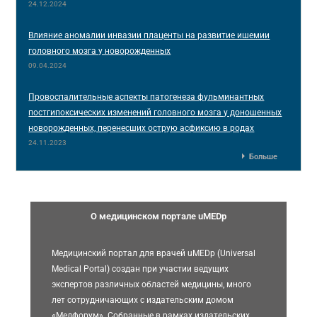
24.12.2024
Влияние аномалии инвазии плаценты на развитие ишемии
головного мозга у новорожденных
09.04.2024
Провоспалительные аспекты патогенеза фульминантных
постгипоксических изменений головного мозга у доношенных
новорожденных, перенесших острую асфиксию в родах
24.11.2023
Больше
О медицинском портале uMEDp
Медицинский портал для врачей uMEDp (Universal
Medical Portal) создан при участии ведущих
экспертов различных областей медицины, много
лет сотрудничающих с издательским домом
«Медфорум». Собранные в рамках издательских