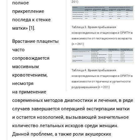
полное
201)
прикрепление
последа к стенке
матки» [1].
Таблица 3. Время пребывания
новорожденных в стационаре и ОРИТН в
зависимости от гестационного возраста
Врастание плаценты
(n = 261)
часто
сопровождается
массивным
Таблица 4. Время пребывания
кровотечением,
новорожденных в стационаре и ОРИТН в
зависимости от причины и ургентности
несмотря
родоразрешения (n = 201)
на применение
современных методов диагностики и лечения, в ряде
случаев завершается операцией экстирпации матки
и остается нозологией, вызывающей значительное
количество летальных исходов среди женщин.
Данной проблеме, а также роли акушерских