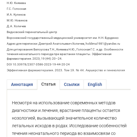
Н.Ю. Князева
Г.С. Голосная
И.А. Куликов
М.Ю. Новиков
Д.А. Холичев
Видновский перинатальный центр
Воронежский государственный медицинский университет им. Н.Н. Бурденко
Адрес для переписки: Дмитрий Анатольевич Холичев, holdima1981@yandex.ru
Для цитирования: Белоусова Т.Н., Князева Н.Ю., Голосная Г.С. и др. Особенности
течения неонатального периода при врастании плаценты. Эффективная
фармакотерапия. 2023; 19 (44): 20–24.
DOI 10.33978/2307-3586-2023-19-44-20-24
Эффективная фармакотерапия. 2023. Том 19. № 44. Акушерство и гинекология
Статья
Аннотация
Ссылки
English
Несмотря на использование современных методов
диагностики и лечения, врастание плаценты остается
нозологией, вызывающей значительное количество
летальных исходов в родах. Исследование особенностей
течения неонатального периода во взаимосвязи со