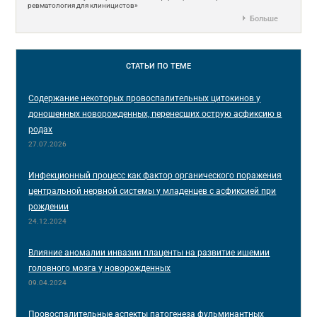
ревматология для клиницистов»
Больше
СТАТЬИ
ПО ТЕМЕ
Содержание некоторых провоспалительных цитокинов у
доношенных новорожденных, перенесших острую асфиксию в
родах
27.07.2026
Инфекционный процесс как фактор органического поражения
центральной нервной системы у младенцев с асфиксией при
рождении
24.12.2024
Влияние аномалии инвазии плаценты на развитие ишемии
головного мозга у новорожденных
09.04.2024
Провоспалительные аспекты патогенеза фульминантных