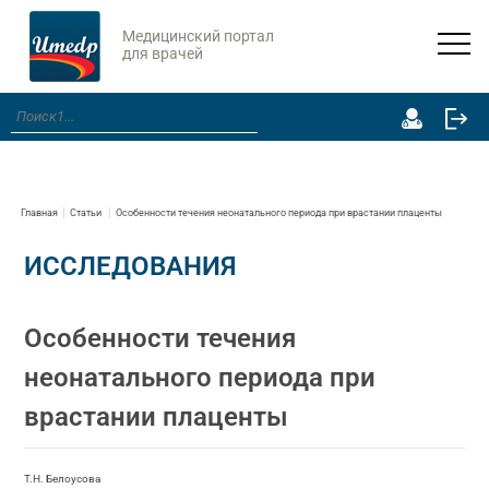
Медицинский портал
для врачей
Главная
Статьи
Особенности течения неонатального периода при врастании плаценты
ИССЛЕДОВАНИЯ
Особенности течения
неонатального периода при
врастании плаценты
Т.Н. Белоусова