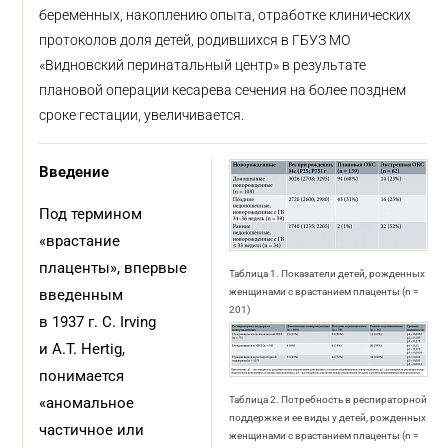
беременных, накоплению опыта, отработке клинических
протоколов доля детей, родившихся в ГБУЗ МО
«Видновский перинатальный центр» в результате
плановой операции кесарева сечения на более позднем
сроке гестации, увеличивается.
Введение
Под термином
«врастание
плаценты», впервые
Таблица 1. Показатели детей, рожденных
введенным
женщинами с врастанием плаценты (n =
201)
в 1937 г. C. Irving
и A.T. Hertig,
понимается
«аномальное
Таблица 2. Потребность в респираторной
поддержке и ее виды у детей, рожденных
частичное или
женщинами с врастанием плаценты (n =