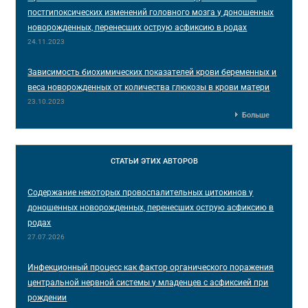
постгипоксических изменений головного мозга у доношенных
новорожденных, перенесших острую асфиксию в родах
24.11.2023
Зависимость биохимических показателей крови беременных и
веса новорожденных от количества глюкозы в крови матери
23.10.2023
Больше
СТАТЬИ
ЭТИХ АВТОРОВ
Содержание некоторых провоспалительных цитокинов у
доношенных новорожденных, перенесших острую асфиксию в
родах
27.07.2026
Инфекционный процесс как фактор органического поражения
центральной нервной системы у младенцев с асфиксией при
рождении