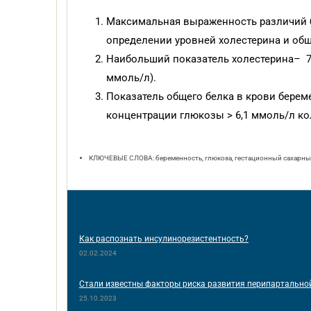
Максимальная выраженность различий 
определении уровней холестерина и общ
Наибольший показатель холестерина– 7
ммоль/л).
Показатель общего белка в крови берем
концентрации глюкозы > 6,1 ммоль/л к
КЛЮЧЕВЫЕ СЛОВА: беременность, глюкоза, гестационный сахарный
Как распознать инсулинорезистентность?
02.02.2024
Стали известны факторы риска развития перипартальн
25.10.2023