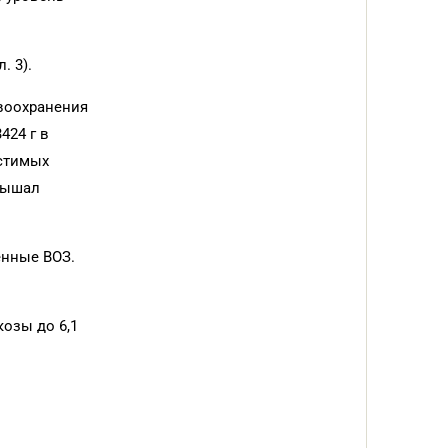
. 3).
воохранения
424 г в
устимых
евышал
енные ВОЗ.
озы до 6,1