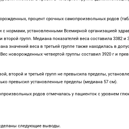
ворожденных, процент срочных самопроизвольных родов (табл
ии с нормами, установленными Всемирной организацией здра
 второй групп. Медиана показателей веса составила 3382 и 3
ана значений веса в третьей группе также находилась в доп
 Вес новорожденных четвертой группы составил 3920 г и пр
й, второй и третьей групп не превысила пределы, установл
лько превысил установленные пределы (медиана 57 см).
произвольных родов отмечалась у пациенток с уровнем глюк
 сделаны следующие выводы.