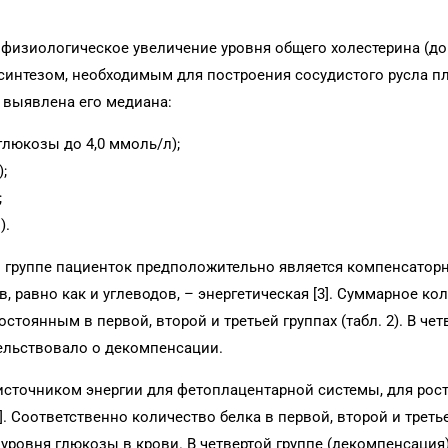
физиологическое увеличение уровня общего холестерина (до 
синтезом, необходимым для построения сосудистого русла п
 выявлена его медиана:
глюкозы до 4,0 ммоль/л);
;
;
).
 группе пациенток предположительно является компенсатор
 равно как и углеводов, – энергетическая [3]. Суммарное ко
тоянным в первой, второй и третьей группах (табл. 2). В чет
ельствовало о декомпенсации.
источником энергии для фетоплацентарной системы, для рос
 Соответственно количество белка в первой, второй и треть
ровня глюкозы в крови. В четвертой группе (декомпенсация