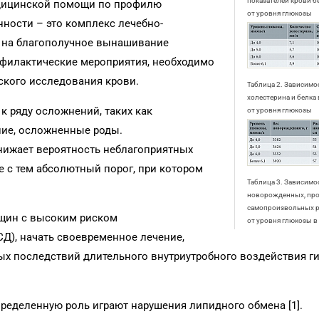
показателей крови 
едицинской помощи по профилю
от уровня глюкозы
нности – это комплекс лечебно-
х на благополучное вынашивание
филактические мероприятия, необходимо
ского исследования крови.
Таблица 2. Зависимо
холестерина и белка
к ряду осложнений, таких как
от уровня глюкозы
ие, осложненные роды.
нижает вероятность неблагоприятных
е с тем абсолютный порог, при котором
Таблица 3. Зависимос
.
новорожденных, про
самопроизвольных 
нщин с высоким риском
от уровня глюкозы в
СД), начать своевременное лечение,
ных последствий длительного внутриутробного воздействия 
ределенную роль играют нарушения липидного обмена [1].