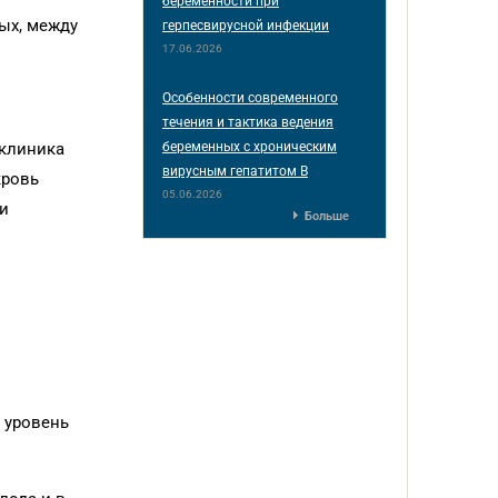
беременности при
ых, между
герпесвирусной инфекции
17.06.2026
Особенности современного
течения и тактика ведения
беременных с хроническим
иклиника
вирусным гепатитом B
кровь
05.06.2026
и
Больше
 уровень