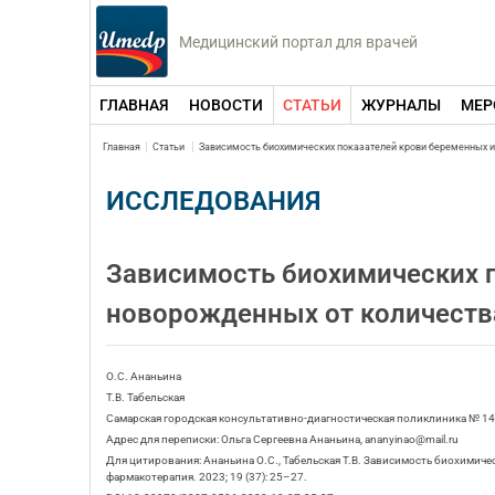
Медицинский портал для врачей
ГЛАВНАЯ
НОВОСТИ
СТАТЬИ
ЖУРНАЛЫ
МЕР
Главная
Статьи
Зависимость биохимических показателей крови беременных и
ИССЛЕДОВАНИЯ
Зависимость биохимических п
новорожденных от количеств
О.С. Ананьина
Т.В. Табельская
Самарская городская консультативно-диагностическая поликлиника № 14
Адрес для переписки: Ольга Сергеевна Ананьина, ananyinao@mail.ru
Для цитирования: Ананьина О.С., Табельская Т.В. Зависимость биохимич
фармакотерапия. 2023; 19 (37): 25–27.