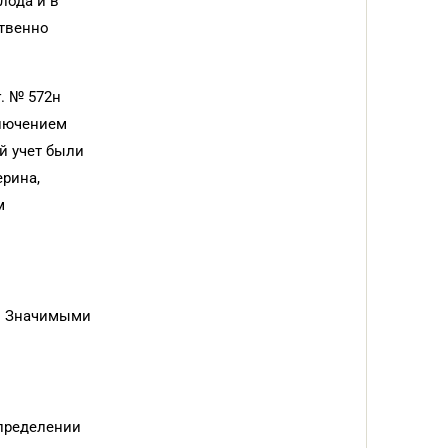
лода и в
ственно
. № 572н
ключением
й учет были
ерина,
м
0. Значимыми
пределении