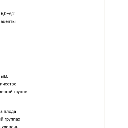
6,0–6,2
лаценты
ным,
личество
вертой группе
та плода
ей группах
) уровень