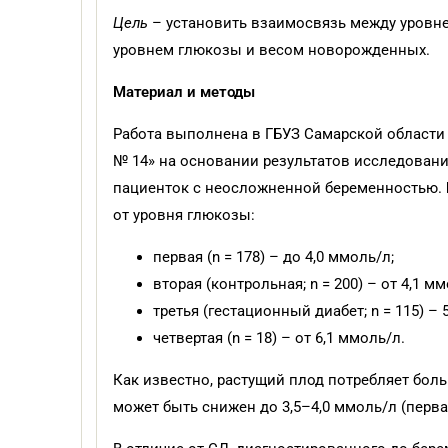
Цель
– установить взаимосвязь между уровн
уровнем глюкозы и весом новорожденных.
Материал и методы
Работа выполнена в ГБУЗ Самарской области
№ 14» на основании результатов исследовани
пациенток с неосложненной беременностью. 
от уровня глюкозы:
первая (n = 178) – до 4,0 ммоль/л;
вторая (контрольная; n = 200) – от 4,1 мм
третья (гестационный диабет; n = 115) – 
четвертая (n = 18) – от 6,1 ммоль/л.
Как известно, растущий плод потребляет бол
может быть снижен до 3,5–4,0 ммоль/л (первая