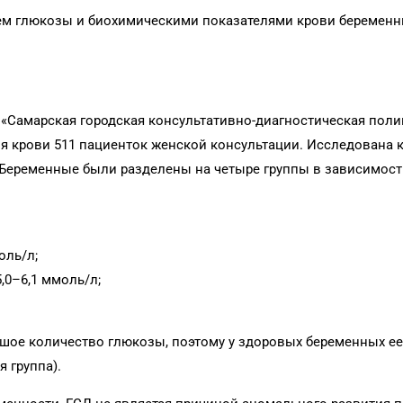
ем глюкозы и биохимическими показателями крови беременн
 «Самарская городская консультативно-диагностическая пол
я крови 511 пациенток женской консультации. Исследована 
Беременные были разделены на четыре группы в зависимост
оль/л;
5,0–6,1 ммоль/л;
ьшое количество глюкозы, поэтому у здоровых беременных ее
 группа).