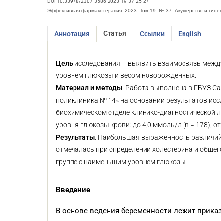
DOI 10.33978/2307-3586-2023-19-37-25-27
Эффективная фармакотерапия. 2023. Том 19. № 37. Акушерство и гине
Статья
Аннотация
Ссылки
English
Цель
исследования – выявить взаимосвязь межд
уровнем глюкозы и весом новорожденных.
Материал и методы
. Работа выполнена в ГБУЗ С
поликлиника № 14» на основании результатов исс
биохимическом отделе клинико-диагностической л
уровня глюкозы крови: до 4,0 ммоль/л (n = 178), от 4
Результаты
. Наибольшая выраженность различий
отмечалась при определении холестерина и общег
группе с наименьшим уровнем глюкозы.
Введение
В основе ведения беременности лежит приказ