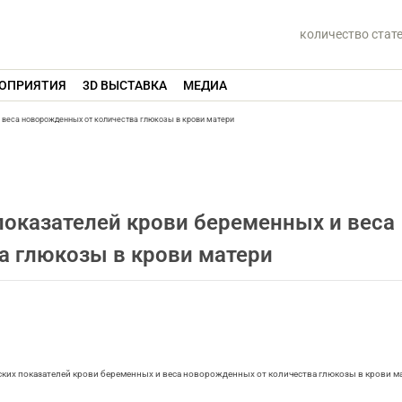
количество стат
ОПРИЯТИЯ
3D ВЫСТАВКА
МЕДИА
 веса новорожденных от количества глюкозы в крови матери
оказателей крови беременных и веса
а глюкозы в крови матери
еских показателей крови беременных и веса новорожденных от количества глюкозы в крови 