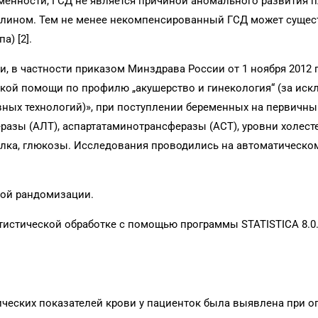
еменности, ГСД не является причиной аномального развития п
сулином. Тем не менее некомпенсированный ГСД может суще
а) [2].
, в частности приказом Минздрава России от 1 ноября 2012 г
кой помощи по профилю „акушерство и гинекология“ (за ис
ных технологий)», при поступлении беременных на первичны
азы (АЛТ), аспартатаминотрансферазы (АСТ), уровни холест
елка, глюкозы. Исследования проводились на автоматическо
той рандомизации.
тистической обработке с помощью программы STATISTICA 8.
еских показателей крови у пациенток была выявлена при о