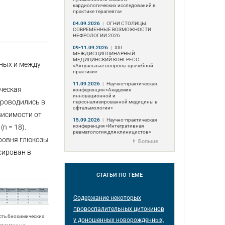
кардиологических исследований в
практике терапевта»
04.09.2026
|
ОГНИ СТОЛИЦЫ.
СОВРЕМЕННЫЕ ВОЗМОЖНОСТИ
НЕФРОЛОГИИ 2026
09-11.09.2026
|
ХIII
МЕЖДИСЦИПЛИНАРНЫЙ
МЕДИЦИНСКИЙ КОНГРЕСС
ных и между
«Актуальные вопросы врачебной
практики»
11.09.2026
|
Научно-практическая
ческая
конференция «Академия
инновационной и
проводились в
персонализированной медицины в
офтальмологии»
висимости от
15.09.2026
|
Научно-практическая
конференция «Интегративная
(n = 18).
ревматология для клиницистов»
уровня глюкозы
Больше
сирован в
СТАТЬИ
ПО ТЕМЕ
Содержание некоторых
провоспалительных цитокинов
сть биохимических
у доношенных новорожденных,