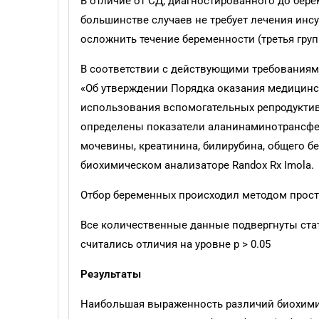
В отличие от СД, диагностированного до бер
большинстве случаев не требует лечения ин
осложнить течение беременности (третья групп
В соответствии с действующими требованиями
«Об утверждении Порядка оказания медицинс
использования вспомогательных репродуктив
определены показатели аланинаминотрансфер
мочевины, креатинина, билирубина, общего б
биохимическом анализаторе Randox Rx Imola.
Отбор беременных происходил методом прос
Все количественные данные подвергнуты ста
считались отличия на уровне p > 0.05
Результаты
Наибольшая выраженность различий биохимич