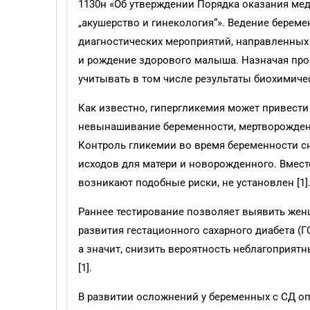
1130н «Об утверждении Порядка оказания м
„акушерство и гинекология“». Ведение береме
диагностических мероприятий, направленны
и рождение здорового малыша. Назначая про
учитывать в том числе результаты биохимиче
Как известно, гипергликемия может привести 
невынашивание беременности, мертворожден
Контроль гликемии во время беременности с
исходов для матери и новорожденного. Вмест
возникают подобные риски, не установлен [1]
Раннее тестирование позволяет выявить же
развития гестационного сахарного диабета (Г
а значит, снизить вероятность неблагоприят
[1].
В развитии осложнений у беременных с СД оп