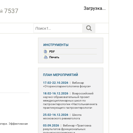
Загрузка...
7537
ей
ИНСТРУМЕНТЫ
PDF
Печать
ПЛАН МЕРОПРИЯТИЙ
17.02-22.10.2026
|
Вебинар
«Оториноларингология в фокусе»
18.02-16.12.2026
|
Всероссийский
научно-образовательный проект
междисциплинарных школ по
гастроэнтерологии «Настольная книга
практикующего гастроэнтеролога»
25.02-16.12.2026
|
Школа
московского ревматолога
матери. Эффективная
03.09.2026
|
Вебинар «Трактовка
результатов функциональных
пульмонологических и