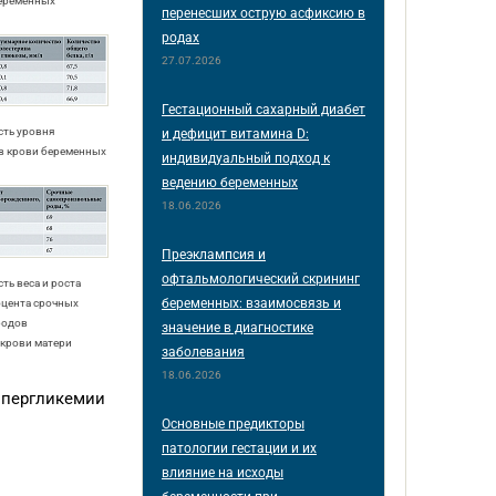
беременных
перенесших острую асфиксию в
родах
27.07.2026
Гестационный сахарный диабет
сть уровня
и дефицит витамина D:
 в крови беременных
индивидуальный подход к
ведению беременных
18.06.2026
Преэклампсия и
офтальмологический скрининг
ть веса и роста
беременных: взаимосвязь и
цента срочных
родов
значение в диагностике
 крови матери
заболевания
18.06.2026
гипергликемии
Основные предикторы
патологии гестации и их
влияние на исходы