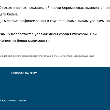
биохимических показателей крови беременных выявлена при
его белка.
,1 ммоль/л зафиксирован в группе с наименьшим уровнем гл
енных возрастает с увеличением уровня глюкозы. При
оличество белка минимально.
 диабет, биохимические показатели, общий белок, холестерин, новорожденные
НОВОСТИ
НА ТЕМУ
ой кардиомиопатии