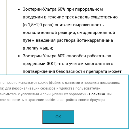
Зостерин-Ультра 60% при пероральном
введении в течение трех недель существенно
(в 1,5–2,0 раза) снижает выраженность
воспалительной реакции, смоделированной
путем введения раствора йота-каррагинана
в лапку мыши;
Зостерин-Ультра 60% способен работать за
пределами ЖКТ, что с учетом многолетнего
подтверждения безопасности препарата может
быть использовано в клинической практике.
т umedp.ru использует cookie (файлы с данными о прошлых посещениях
та) для персонализации сервисов и удобства пользователей.
Авторы заявляют об отсутствии конфликта интересов
акомьтесь с условиями и принципами их обработки -
Политика
. Вы
и финансировании.
ете запретить сохранение cookie в настройках своего браузера.
OK
КЛЮЧЕВЫЕ СЛОВА: воспаление, Зостерин-Ультра 60%, йота-каррагинан,
каррагинан, пектин, пектины, отек