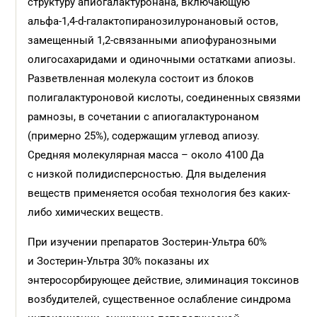
структуру апиогалактуронана, включающую
альфа-1,4-d-галактопиранозилуронановый остов,
замещенный 1,2-связанными апиофуранозными
олигосахаридами и одиночными остатками апиозы.
Разветвленная молекула состоит из блоков
полигалактуроновой кислоты, соединенных связями
рамнозы, в сочетании с апиогалактуронаном
(примерно 25%), содержащим углевод апиозу.
Средняя молекулярная масса – около 4100 Да
с низкой полидисперсностью. Для выделения
веществ применяется особая технология без каких-
либо химических веществ.
При изучении препаратов Зостерин-Ультра 60%
и Зостерин-Ультра 30% показаны их
энтеросорбирующее действие, элиминация токсинов
возбудителей, существенное ослабление синдрома