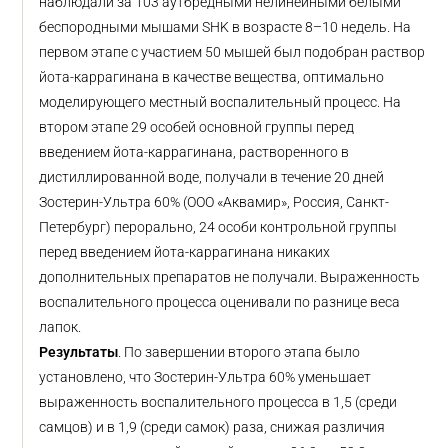
наблюдали за 103 аутбредными нелинейными белыми
беспородными мышами SHK в возрасте 8–10 недель. На
первом этапе с участием 50 мышей был подобран раствор
йота-каррагинана в качестве вещества, оптимально
моделирующего местный воспалительный процесс. На
втором этапе 29 особей основной группы перед
введением йота-каррагинана, растворенного в
дистиллированной воде, получали в течение 20 дней
Зостерин-Ультра 60% (ООО «Аквамир», Россия, Санкт-
Петербург) перорально, 24 особи контрольной группы
перед введением йота-каррагинана никаких
дополнительных препаратов не получали. Выраженность
воспалительного процесса оценивали по разнице веса
лапок.
Результаты
. По завершении второго этапа было
установлено, что Зостерин-Ультра 60% уменьшает
выраженность воспалительного процесса в 1,5 (среди
самцов) и в 1,9 (среди самок) раза, снижая различия