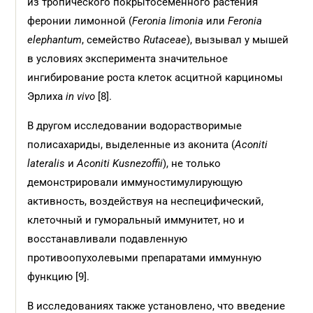
из тропического покрытосеменного растения
феронии лимонной (
Feronia limonia
или
Feronia
elephantum
, семейство
Rutaceae
), вызывал у мышей
в условиях эксперимента значительное
ингибирование роста клеток асцитной карциномы
Эрлиха
in vivo
[8].
В другом исследовании водорастворимые
полисахариды, выделенные из аконита (
Aconiti
lateralis
и
Aconiti Kusnezoffii
), не только
демонстрировали иммуностимулирующую
активность, воздействуя на неспецифический,
клеточный и гуморальный иммунитет, но и
восстанавливали подавленную
противоопухолевыми препаратами иммунную
функцию [9].
В исследованиях также установлено, что введение