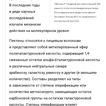
Таблица 5. Средний вес лапок мышей (М)
В последние годы
разного пола после введения раствора
в ряде научных
йота-каррагинана среди получавших
Зостерин-Ультра 60% по сравнению с
исследований
контрольной группой
изучали механизм
действия на молекулярном уровне.
Пектины относятся к пищевым волокнам
и представляют собой метилированный эфир
полигалактуроновой кислоты, содержащий 1,4-
связанные остатки альфа-d-галактуроновой кислоты
и различные нейтральные сахара:
арабинозу, галактозу, рамнозу и другие (в меньшем
количестве). Составы разделяют на типы
в зависимости от степени этерификации или
количества метоксигрупп, замещающих остаток
карбоновой группы на остатках галактуроновой
кислоты. Степень этерификации влияет