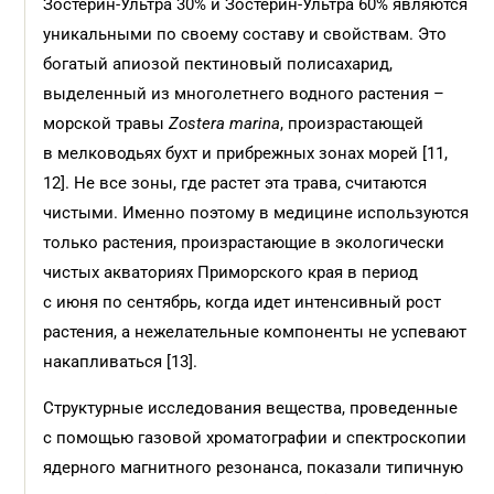
Зостерин-Ультра 30% и Зостерин-Ультра 60% являются
уникальными по своему составу и свойствам. Это
богатый апиозой пектиновый полисахарид,
выделенный из многолетнего водного растения –
морс­кой травы
Zostera marina
, произрастающей
в мелководьях бухт и прибрежных зонах морей [11,
12]. Не все зоны, где растет эта трава, считаются
чистыми. Именно поэтому в медицине используются
только растения, произрастающие в экологически
чистых акваториях Приморского края в период
с июня по сентябрь, когда идет интенсивный рост
растения, а нежелательные компоненты не успевают
накапливаться [13].
Структурные исследования вещества, проведенные
с помощью газовой хроматографии и спектроскопии
ядерного магнитного резонанса, показали типичную