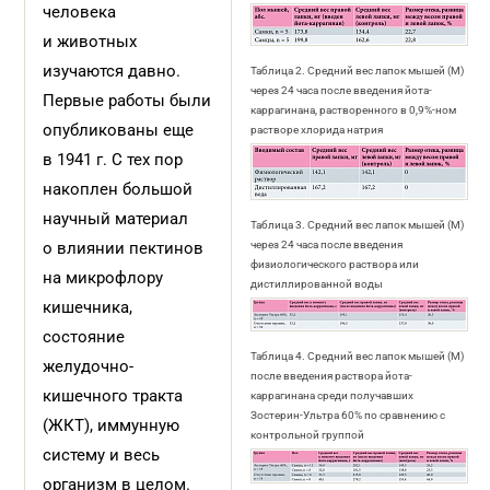
человека
и животных
изучаются давно.
Таблица 2. Средний вес лапок мышей (М)
через 24 часа после введения йота-
Первые работы были
каррагинана, растворенного в 0,9%-ном
опуб­ликованы еще
растворе хлорида натрия
в 1941 г. С тех пор
накоплен большой
научный материал
Таблица 3. Средний вес лапок мышей (М)
о влиянии пектинов
через 24 часа после введения
физиологического раствора или
на микро­флору
дистиллированной воды
кишечника,
состояние
Таблица 4. Средний вес лапок мышей (М)
желудочно-
после введения раствора йота-
кишечного тракта
каррагинана среди получавших
Зостерин-Ультра 60% по сравнению с
(ЖКТ), иммунную
контрольной группой
систему и весь
организм в целом.