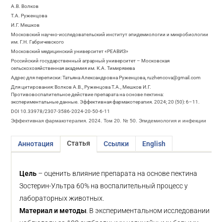
А.В. Волков
Т.А. Руженцова
И.Г. Мешков
Московский научно-исследовательский институт эпидемиологии и микробиологии
им. Г.Н. Габричевского
Московский медицинский университет «РЕАВИЗ»
Российский государственный аграрный университет – Московская
сельскохозяйственная академия им. К.А. Тимирязева
Адрес для переписки: Татьяна Александровна Руженцова, ruzhencova@gmail.com
Для цитирования: Волков А.В., Руженцова Т.А., Мешков И.Г.
Противовоспалительное действие препарата на основе пектина:
экспериментальные данные. Эффективная фармакотерапия. 2024; 20 (50): 6–11.
DOI 10.33978/2307-3586-2024-20-50-6-11
Эффективная фармакотерапия. 2024. Том 20. № 50. Эпидемиология и инфекции
Статья
Аннотация
Ссылки
English
Цель
– оценить влияние препарата на основе пектина
Зостерин-Ультра 60% на воспалительный процесс у
лабораторных животных.
Материал и методы
. В экспериментальном исследовании