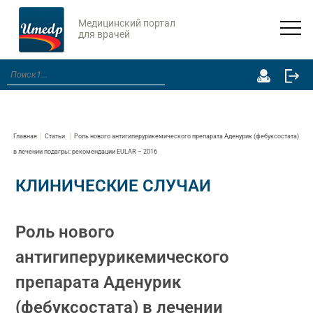
Медицинский портал
для врачей
Главная
Статьи
Роль нового антигиперурикемического препарата Аденурик (фебуксостата)
в лечении подагры: рекомендации EULAR – 2016
КЛИНИЧЕСКИЕ СЛУЧАИ
Роль нового
антигиперурикемического
препарата Аденурик
(фебуксостата) в лечении