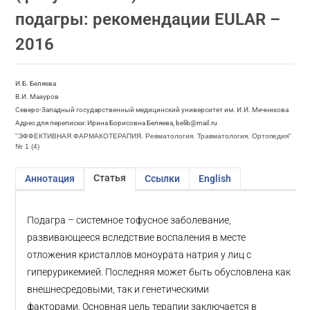
подагры: рекомендации EULAR –
2016
И.Б. Беляева
В.И. Мазуров
Северо-Западный государственный медицинский университет им. И.И. Мечникова
Адрес для переписки: Ирина Борисовна Беляева, belib@mail.ru
"ЭФФЕКТИВНАЯ ФАРМАКОТЕРАПИЯ. Ревматология. Травматология. Ортопедия"
№ 1 (4)
Статья
Аннотация
Ссылки
English
Подагра – системное тофусное заболевание,
развивающееся вследствие воспаления в месте
отложения кристаллов моноурата натрия у лиц с
гиперурикемией. Последняя может быть обусловлена как
внешнесредовыми, так и генетическими
факторами. Основная цель терапии заключается в