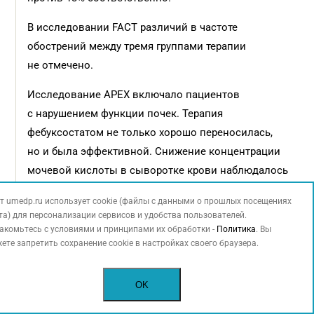
В исследовании FACT различий в частоте
обострений между тремя группами терапии
не отмечено.
Исследование APEX включало пациентов
с нарушением функции почек. Терапия
фебуксостатом не только хорошо переносилась,
но и была эффективной. Снижение концентрации
мочевой кислоты в сыворотке крови наблюдалось
у 44 и 45% пациентов, получавших 80 и 120 мг
т umedp.ru использует cookie (файлы с данными о прошлых посещениях
фебуксостата. В группе плацебо и аллопуринола
та) для персонализации сервисов и удобства пользователей.
уровень мочевой кислоты за время терапии
акомьтесь с условиями и принципами их обработки -
Политика
. Вы
ете запретить сохранение cookie в настройках своего браузера.
не изменился.
Во время последних трех визитов у пациентов
OK
старше 65 лет значения мочевой кислоты менее
0,360 ммоль/л отмечены у 75% получавших