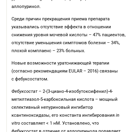
аллопуринол.
Среди причин прекращения приема препарата
указывались отсутствие эффекта в отношении
снижения уровня мочевой кислоты – 47% пациентов,
отсутствие уменьшения симптомов болезни – 34%,
плохой комплаенс – 23% больных.
Новые возможности уратснижающей терапии
(согласно рекомендациям EULAR – 2016) связаны
с фебуксостатом.
Фебуксостат
– 2-(3-циано-4-изобутоксифенил)-4-
метилтиазол-5-карбоксильная кислота – мощный
селективный непуриновый ингибитор
ксантиноксидазы, его константа ингибирования
in
vitro
составляет < 1 нМ. Установлено, что
фебуксостат в отличие от аллопуринола подавляет