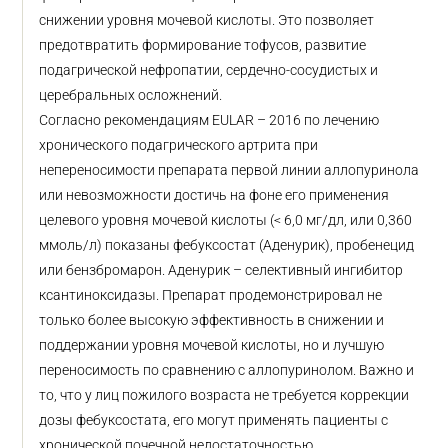
снижении уровня мочевой кислоты. Это позволяет
предотвратить формирование тофусов, развитие
подагрической нефропатии, сердечно-сосудистых и
церебральных осложнений.
Согласно рекомендациям EULAR – 2016 по лечению
хронического подагрического артрита при
непереносимости препарата первой линии аллопуринола
или невозможности достичь на фоне его применения
целевого уровня мочевой кислоты (< 6,0 мг/дл, или 0,360
ммоль/л) показаны фебуксостат (Аденурик), пробенецид
или бензбромарон. Аденурик – селективный ингибитор
ксантиноксидазы. Препарат продемонстрировал не
только более высокую эффективность в снижении и
поддержании уровня мочевой кислоты, но и лучшую
переносимость по сравнению с аллопуринолом. Важно и
то, что у лиц пожилого возраста не требуется коррекции
дозы фебуксостата, его могут применять пациенты с
хронической почечной недостаточностью.