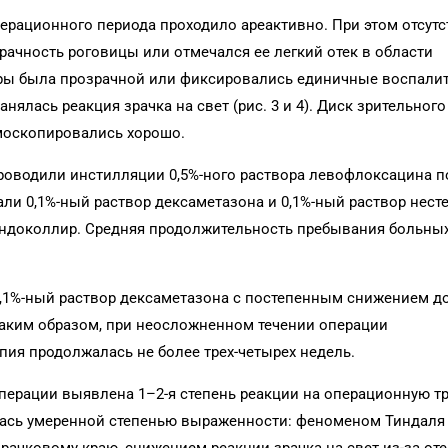
перационного периода проходило ареактивно. При этом отсут
рачность роговицы или отмечался ее легкий отек в области
еры была прозрачной или фиксировались единичные воспали
нялась реакция зрачка на свет (рис. 3 и 4). Диск зрительного
ьмоскопировались хорошо.
роводили инстилляции 0,5%-ного раствора левофлоксацина п
чали 0,1%-ный раствор дексаметазона и 0,1%-ный раствор нест
ндоколлир. Средняя продолжительность пребывания больных
0,1%-ный раствор дексаметазона с постепенным снижением д
Таким образом, при неосложненном течении операции
пия продолжалась не более трех-четырех недель.
операции выявлена 1–2-я степень реакции на операционную т
лась умеренной степенью выраженности: феноменом Тиндаля 