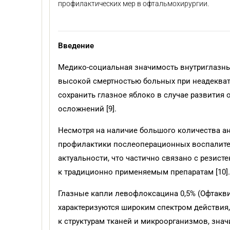
профилактических мер в офтальмохирургии.
Введение
Медико-социальная значимость внутриглазны
высокой смертностью больных при неадеква
сохранить глазное яблоко в случае развити
осложнений [9].
Несмотря на наличие большого количества а
профилактики послеоперационных воспалите
актуальности, что частично связано с резис
к традиционно применяемым препаратам [10].
Глазные капли левофлоксацина 0,5% (Офтакв
характеризуются широким спектром действи
к структурам тканей и микроорганизмов, зна