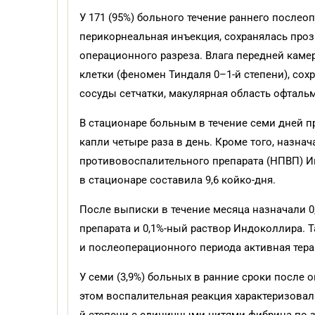
У 171 (95%) больного течение раннего послео
перикорнеальная инъекция, сохранялась проз
операционного разреза. Влага передней кам
клетки (феномен Тиндаля 0–1-й степени), сохра
сосуды сетчатки, макулярная область офтал
В стационаре больным в течение семи дней п
капли четыре раза в день. Кроме того, назна
противовоспалительного препарата (НПВП) И
в стационаре составила 9,6 койко-дня.
После выписки в течение месяца назначали 
препарата и 0,1%-ный раствор Индоколлира. 
и послеоперационного периода активная тера
У семи (3,9%) больных в ранние сроки после 
этом воспалительная реакция характеризова