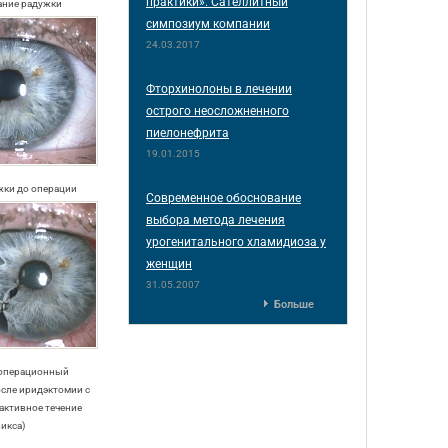
практики». Сателлитный
ание радужки
симпозиум компании
24.03.2017
Фторхинолоны в лечении
острого неосложненного
пиелонефрита
19.01.2015
ужки до операции
Современное обоснование
выбора метода лечения
урогенитального хламидиоза у
женщин
31.05.2007
Больше
еоперационный
осле иридэктомии с
активное течение
икса)