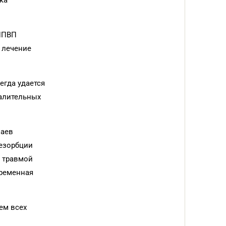
ка
 НПВП
 лечение
егда удается
палительных
чаев
езорбции
й травмой
временная
ем всех