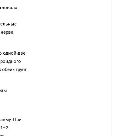
ствовала
тельные
 нерва,
о одной-две
ероидного
 обеих групп
озы
равму. При
1–2-