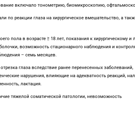
ование включало тонометрию, биомикроскопию, офтальмоск
 по реакции глаза на хирургическое вмешательство, а также
его пола в возрасте ≥ 18 лет, показания к хирургическому и 
болочки, возможность стационарного наблюдения и контрол
аблюдения – семь месяцев.
отрезка глаза вследствие ранее перенесенных заболеваний,
енческие нарушения, влияющие на адекватность реакций, на
енность, лактация.
личие тяжелой соматической патологии, невозможность