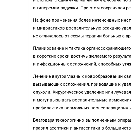
й степени с единичными нитями фибрина по з
и гиперемии радужки. При этом сохранялся р
На фоне применения более интенсивных инсти
и мидриатиков воспалительную реакцию удало
не отличалось от схемы терапии больных с 
Планирование и тактика органосохраняющего 
в короткие сроки достичь желаемого результ
и инфекционных осложнений, способных утяж
Лечение внутриглазных новообразований свя
вызывающих осложнения, приводящие к удале
опухоли. Хирургическое удаление или лучева
и могут вызывать воспалительные изменения 
профилактика возможных послеоперационны
Благодаря технологично выполненным опера
правил асептики и антисептики в большинств