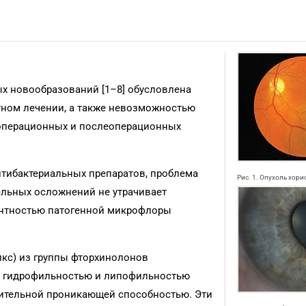
х новообразований [1–8] обусловлена
тном лечении, а также невозможностью
я операционных и послеоперационных
нтибактериальных препаратов, проблема
Рис. 1. Опухоль хор
льных осложнений не утрачивает
тентностью патогенной микрофлоры
икс) из группы фторхинолонов
я, гидрофильностью и липофильностью
чительной проникающей способностью. Эти