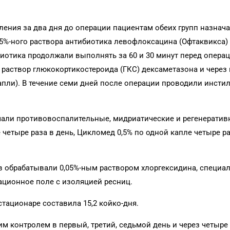
ения за два дня до операции пациентам обеих групп назнач
5%-ного раствора антибиотика левофлоксацина (Офтаквикса)
иотика продолжали выполнять за 60 и 30 минут перед операц
раствор глюкокортикостероида (ГКС) дексаметазона и через 
капли). В течение семи дней после операции проводили инсти
али противовоспалительные, мидриатические и регенерати
четыре раза в день, Цикломед 0,5% по одной капле четыре раз
 обрабатывали 0,05%-ным раствором хлоргексидина, специ
ционное поле с изоляцией ресниц.
тационаре составила 15,2 койко-дня.
 контролем в первый, третий, седьмой день и через четыре