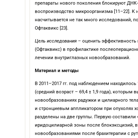
препараты нового поколения блокируют ДНК-г
воспроизводство микроорганизма [11–22]. К
насчитывается не так много исследований, 
Офтаквикс [23].
Цель исследования
– оценить эффективность 
(Офтаквикс) в профилактике послеоперацио
лечении внутриглазных новообразований.
Материал и методы
В 2011–2017 гг. под наблюдением находилось 
(средний возраст – 69,4 ± 1,9 года), которым
новообразованиях радужки и цилиарного тела
и стронциевым аппликатором при опухолях хор
разделены на две группы. Первую составили
иридоцилиарной зоны после блокэксцизий, в
новообразованиями после брахитерапии с р