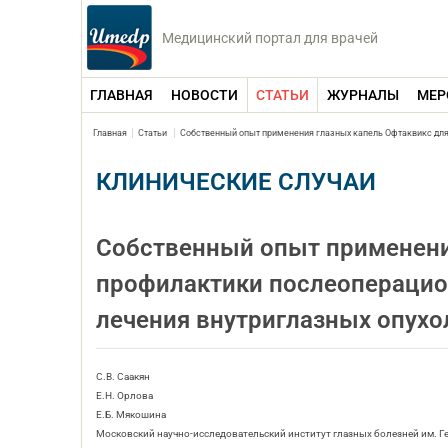
Медицинский портал для врачей
ГЛАВНАЯ
НОВОСТИ
СТАТЬИ
ЖУРНАЛЫ
МЕР
Главная
Статьи
Собственный опыт применения глазных капель Офтаквикс для
КЛИНИЧЕСКИЕ СЛУЧАИ
Собственный опыт применени
профилактики послеопераци
лечения внутриглазных опухо
С.В. Саакян
Е.Н. Орлова
Е.Б. Мякошина
Московский научно-исследовательский институт глазных болезней им. Г