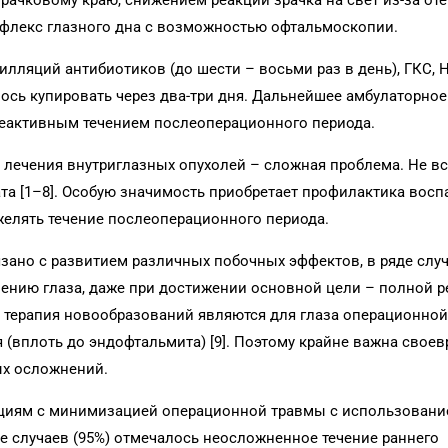
рачковому краю, снижением реакции зрачка на свет из-за оте
ефлекс глазного дна с возможностью офтальмоскопии.
лляций антибиотиков (до шести – восьми раз в день), ГКС,
сь купировать через два-три дня. Дальнейшее амбулаторное
ареактивным течением послеоперационного периода.
лечения внутриглазных опухолей – сложная проблема. Не вс
ата [1–8]. Особую значимость приобретает профилактика вос
елять течение послеоперационного периода.
зано с развитием различных побочных эффектов, в ряде слу
нию глаза, даже при достижении основной цели – полной р
я терапия новообразований являются для глаза операционно
(вплоть до эндофтальмита) [9]. Поэтому крайне важна свое
х осложнений.
циям с минимизацией операционной травмы с использовани
е случаев (95%) отмечалось неосложненное течение раннего