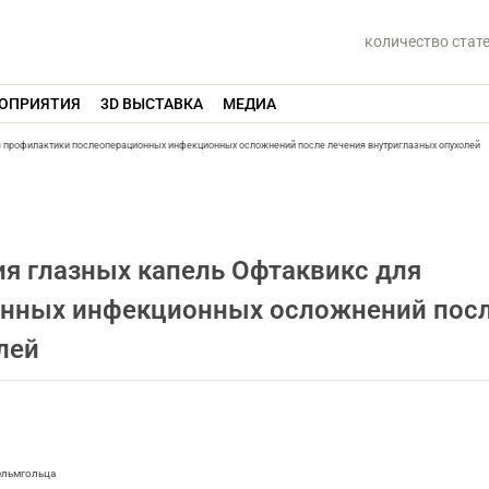
количество стат
ОПРИЯТИЯ
3D ВЫСТАВКА
МЕДИА
 профилактики послеоперационных инфекционных осложнений после лечения внутриглазных опухолей
я глазных капель Офтаквикс для
онных инфекционных осложнений пос
лей
ельмгольца