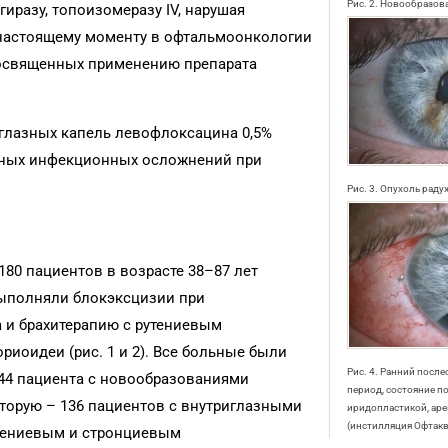
Рис. 2. Новообразов
иразу, топоизомеразу IV, нарушая
 настоящему моменту в офтальмоонкологии
посвященных применению препарата
глазных капель левофлоксацина 0,5%
нных инфекционных осложнений при
Рис. 3. Опухоль рад
180 пациентов в возрасте 38–87 лет
 выполняли блокэксцизии при
 и брахитерапию с рутениевым
иоидеи (рис. 1 и 2). Все больные были
Рис. 4. Ранний посл
 44 пациента с новообразованиями
период, состояние п
торую – 136 пациентов с внутриглазными
иридопластикой, аре
(инстилляция Офтакв
утениевым и стронциевым