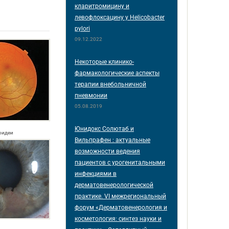
кларитромицину и
левофлоксацину у Helicobacter
pylori
09.12.2022
Некоторые клинико-
фармакологические аспекты
терапии внебольничной
пневмонии
05.08.2019
Юнидокс Солютаб и
иоидеи
Вильпрафен : актуальные
возможности ведения
пациентов с урогенитальными
инфекциями в
дерматовенерологической
практике. VI межрегиональный
форум «Дерматовенерология и
косметология: синтез науки и