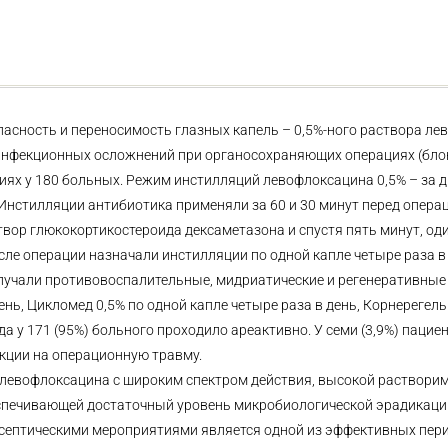
асность и переносимость глазных капель – 0,5%-ного раствора л
инфекционных осложнений при органосохраняющих операциях (бло
ях у 180 больных. Режим инстилляций левофлоксацина 0,5% – за д
 Инстилляции антибиотика применяли за 60 и 30 минут перед операц
вор глюкокортикостероида дексаметазона и спустя пять минут, оди
сле операции назначали инстилляции по одной капле четыре раза в 
учали противовоспалительные, мидриатические и регенеративные
ень, Цикломед 0,5% по одной капле четыре раза в день, Корнерегель
а у 171 (95%) больного проходило ареактивно. У семи (3,9%) пацие
акции на операционную травму.
 левофлоксацина с широким спектром действия, высокой раствори
еспечивающей достаточный уровень микробиологической эрадикаци
тисептическими мероприятиями является одной из эффективных пе