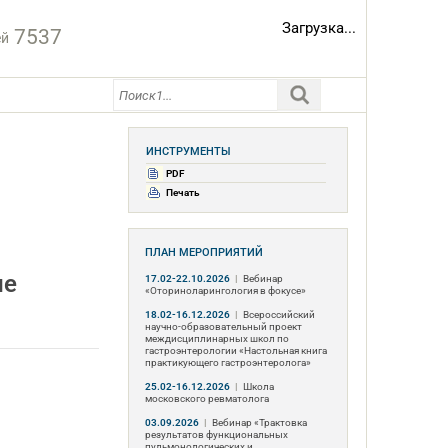
Загрузка...
7537
ей
ИНСТРУМЕНТЫ
PDF
Печать
ПЛАН МЕРОПРИЯТИЙ
ле
17.02-22.10.2026
|
Вебинар
«Оториноларингология в фокусе»
18.02-16.12.2026
|
Всероссийский
научно-образовательный проект
междисциплинарных школ по
гастроэнтерологии «Настольная книга
практикующего гастроэнтеролога»
25.02-16.12.2026
|
Школа
московского ревматолога
03.09.2026
|
Вебинар «Трактовка
результатов функциональных
пульмонологических и