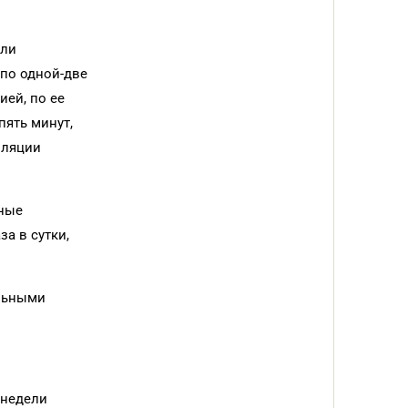
али
 по одной-две
ией, по ее
пять минут,
лляции
вные
а в сутки,
альными
 недели