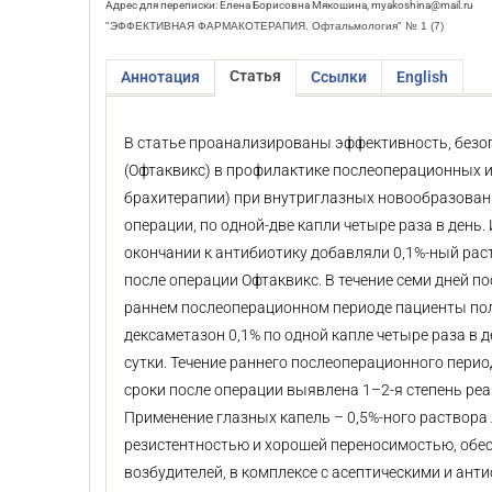
Адрес для переписки: Елена Борисовна Мякошина, myakoshina@mail.ru
"ЭФФЕКТИВНАЯ ФАРМАКОТЕРАПИЯ. Офтальмология" № 1 (7)
Статья
Аннотация
Ссылки
English
В статье проанализированы эффективность, безоп
(Офтаквикс) в профилактике послеоперационных 
брахитерапии) при внутриглазных новообразовани
операции, по одной-две капли четыре раза в день.
окончании к антибиотику добавляли 0,1%-ный раст
после операции Офтаквикс. В течение семи дней по
раннем послеоперационном периоде пациенты пол
дексаметазон 0,1% по одной капле четыре раза в д
сутки. Течение раннего послеоперационного период
сроки после операции выявлена 1–2-я степень ре
Применение глазных капель – 0,5%-ного раствора
резистентностью и хорошей переносимостью, об
возбудителей, в комплексе с асептическими и ан