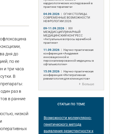
кардиологических исследований в
практике терапевта»
04.09.2026
|
ОГНИ СТОЛИЦЫ.
СОВРЕМЕННЫЕ ВОЗМОЖНОСТИ
НЕФРОЛОГИИ 2026
09-11.09.2026
|
ХIII
МЕЖДИСЦИПЛИНАРНЫЙ
МЕДИЦИНСКИЙ КОНГРЕСС
евофлоксацина
«Актуальные вопросы врачебной
практики»
кэксцизии,
11.09.2026
|
Научно-практическая
ва дня до
конференция «Академия
инновационной и
персонализированной медицины в
ией, по ее
офтальмологии»
н и три часа
15.09.2026
|
Научно-практическая
конференция «Интегративная
сутки. В
ревматология для клиницистов»
 препараты:
Больше
 один раз в
нтов в ранние
СТАТЬИ
ПО ТЕМЕ
мостью, низкой
Возможности молекулярно-
и
генетического метода
риоперативных
выявления резистентности к