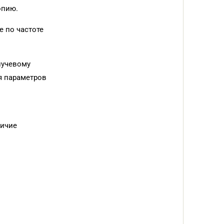
опию.
 по частоте
лучевому
я параметров
личие