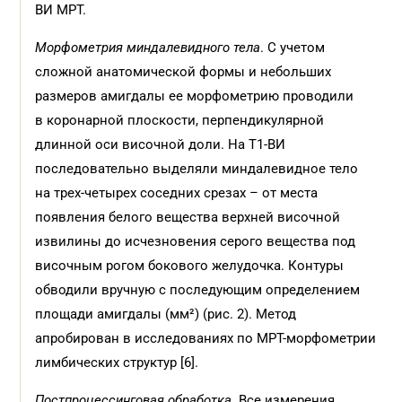
ВИ МРТ.
Морфометрия миндалевидного тела
. С учетом
сложной анатомической формы и небольших
размеров амигдалы ее морфометрию проводили
в коронарной плоскости, перпендикулярной
длинной оси височной доли. На T1-ВИ
последовательно выделяли миндалевидное тело
на трех-четырех соседних срезах – от места
появления белого вещества верхней височной
извилины до исчезновения серого вещества под
височным рогом бокового желудочка. Контуры
обводили вручную с последующим определением
площади амигдалы (мм²) (рис. 2). Метод
апробирован в исследованиях по МРТ-морфометрии
лимбических структур [6].
Постпроцессинговая обработка
. Все измерения