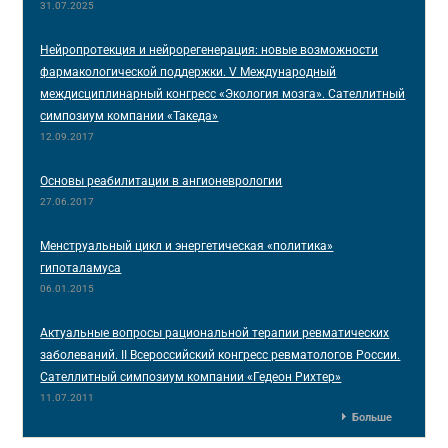
31.07.2025
Нейропротекция и нейрорегенерация: новые возможности
фармакологической поддержки. V Международный
междисциплинарный конгресс «Экология мозга». Сателлитный
симпозиум компании «Такеда»
12.09.2017
Основы реабилитации в ангионеврологии
27.06.2017
Менструальный цикл и энергетическая «политика»
гипоталамуса
06.01.2015
Актуальные вопросы рациональной терапии ревматических
заболеваний. II Всероссийский конгресс ревматологов России.
Сателлитный симпозиум компании «Гедеон Рихтер»
11.07.2011
Больше