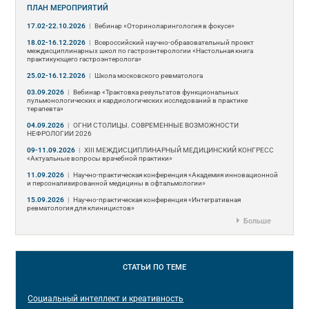
ПЛАН МЕРОПРИЯТИЙ
17.02-22.10.2026
|
Вебинар «Оториноларингология в фокусе»
18.02-16.12.2026
|
Всероссийский научно-образовательный проект
междисциплинарных школ по гастроэнтерологии «Настольная книга
практикующего гастроэнтеролога»
25.02-16.12.2026
|
Школа московского ревматолога
03.09.2026
|
Вебинар «Трактовка результатов функциональных
пульмонологических и кардиологических исследований в практике
терапевта»
04.09.2026
|
ОГНИ СТОЛИЦЫ. СОВРЕМЕННЫЕ ВОЗМОЖНОСТИ
НЕФРОЛОГИИ 2026
09-11.09.2026
|
ХIII МЕЖДИСЦИПЛИНАРНЫЙ МЕДИЦИНСКИЙ КОНГРЕСС
«Актуальные вопросы врачебной практики»
11.09.2026
|
Научно-практическая конференция «Академия инновационной
и персонализированной медицины в офтальмологии»
15.09.2026
|
Научно-практическая конференция «Интегративная
ревматология для клиницистов»
Больше
СТАТЬИ
ПО ТЕМЕ
Социальный интеллект и креативность