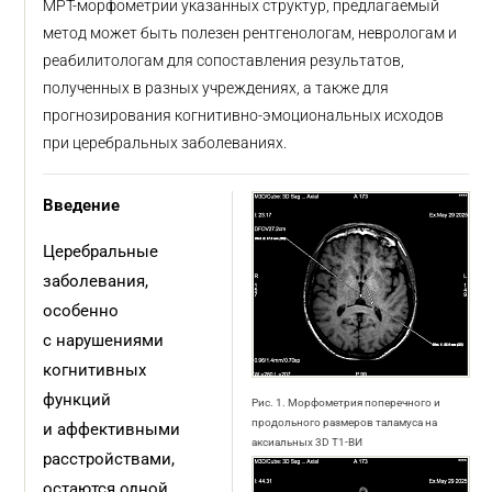
МРТ-морфометрии указанных структур, предлагаемый
метод может быть полезен рентгенологам, неврологам и
реабилитологам для сопоставления результатов,
полученных в разных учреждениях, а также для
прогнозирования когнитивно-эмоциональных исходов
при церебральных заболеваниях.
Введение
Церебральные
заболевания,
особенно
с нарушениями
когнитивных
функций
Рис. 1. Морфометрия поперечного и
продольного размеров таламуса на
и аффективными
аксиальных 3D T1-ВИ
расстройствами,
остаются одной