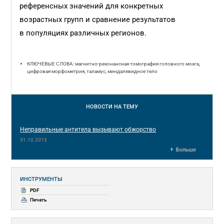
референсных значений для конкретных
возрастных групп и сравнение результатов
в популяциях различных регионов.
КЛЮЧЕВЫЕ СЛОВА: магнитно-резонансная томография головного мозга,
цифровая морфометрия, таламус, миндалевидное тело
НОВОСТИ
НА ТЕМУ
Неправильные антитела вызывают обжорство
31.10.2013
Больше
ИНСТРУМЕНТЫ
PDF
Печать