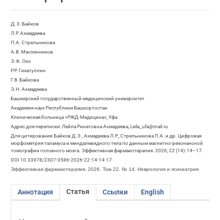
Д.Э. Байков
Л.Р. Ахмадеева
П.А. Стрельникова
А.В. Масленников
Э.Ф. Око
Р.Р. Гизатуллин
Г.В. Байкова
Э.Н. Ахмадеева
Башкирский государственный медицинский университет
Академия наук Республики Башкортостан
Клиническая больница «РЖД-Медицина», Уфа
Адрес для переписки: Лейла Ринатовна Ахмадеева, Leila_ufa@mail.ru
Для цитирования: Байков Д.Э., Ахмадеева Л.Р., Стрельникова П.А. и др. Цифровая
морфометрия таламуса и миндалевидного тела по данным магнитно-резонансной
томографии головного мозга. Эффективная фармакотерапия. 2026; 22 (14): 14–17.
DOI 10.33978/2307-3586-2026-22-14-14-17
Эффективная фармакотерапия. 2026. Том 22. № 14. Неврология и психиатрия
Статья
Аннотация
Ссылки
English