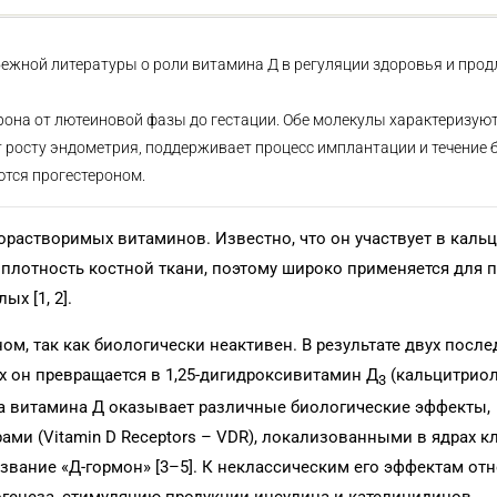
ежной литературы о роли витамина Д в регуляции здоровья и прод
она от лютеиновой фазы до гестации. Обе молекулы характеризую
 росту эндометрия, поддерживает процесс имплантации и течение 
ются прогестероном.
орастворимых витаминов. Известно, что он участвует в кальц
плотность костной ткани, поэтому широко применяется для 
ых [1, 2].
ом, так как биологически неактивен. В результате двух посл
х он превращается в 1,25-дигидроксивитамин Д
(кальцитриол
3
а витамина Д оказывает различные биологические эффекты,
ми (Vitamin D Receptors – VDR), локализованными в ядрах к
азвание «Д-гормон» [3–5]. К неклассическим его эффектам от