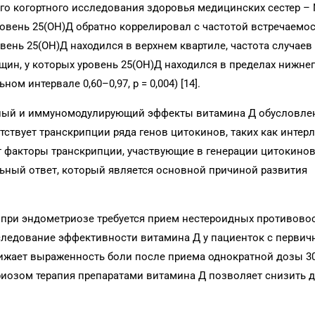
о когортного исследования здоровья медицинских сестер – N
уровень 25(OH)Д обратно коррелировал с частотой встречаемо
ровень 25(OH)Д находился в верхнем квартиле, частота случае
щин, у которых уровень 25(OH)Д находился в пределах нижнег
ом интервале 0,60–0,97, p = 0,004) [14].
ный и иммуномодулирующий эффекты витамина Д обусловле
ствует транскрипции ряда генов цитокинов, таких как интерле
т факторы транскрипции, участвующие в генерации цитокино
ный ответ, который является основной причиной развития
при эндометриозе требуется прием нестероидных противово
сследование эффективности витамина Д у пациенток с первич
ижает выраженность боли после приема однократной дозы 300
етриозом терапия препаратами витамина Д позволяет снизить 