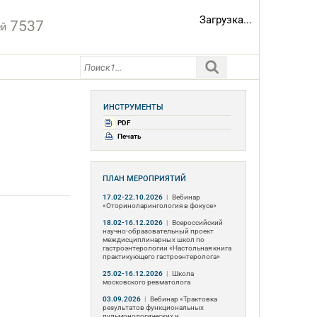
Загрузка...
7537
ей
ИНСТРУМЕНТЫ
PDF
Печать
ПЛАН МЕРОПРИЯТИЙ
17.02-22.10.2026
|
Вебинар
«Оториноларингология в фокусе»
18.02-16.12.2026
|
Всероссийский
научно-образовательный проект
междисциплинарных школ по
гастроэнтерологии «Настольная книга
практикующего гастроэнтеролога»
25.02-16.12.2026
|
Школа
московского ревматолога
03.09.2026
|
Вебинар «Трактовка
результатов функциональных
пульмонологических и