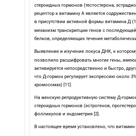
стероидных гормонов (тестостерона, эстрадио
рецептор к витамину А является содружеств
в присутствии активной формы витамина Д (1
механизм транскрипции генов с последующей 
белков, определяющих течение метаболических
Выявление и изучение локуса ДНК, к котором
позволило расшифровать многие гены, имеющ
активируется непосредственно и быстро, друг
что Д-гормон регулирует экспрессию около 3
хромосомах) [11].
На женскую репродуктивную систему Д-гормо
стероидных гормонов (эстрогенов, прогестер
фолликулов и эндометрия [2].
В настоящее время установлено, что витамин 