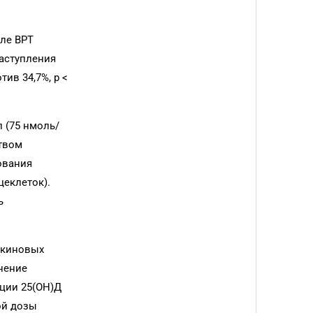
ле ВРТ
наступления
ив 34,7%, p <
 (75 нмоль/
ством
ования
цеклеток).
ь
окиновых
нение
ции 25(OH)Д
ой дозы