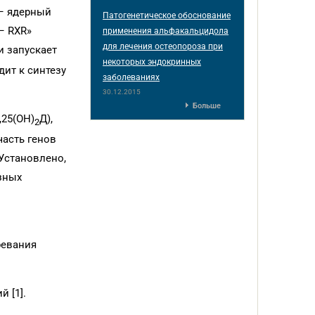
 – ядерный
Патогенетическое обоснование
– RXR»
применения альфакальцидола
для лечения остеопороза при
и запускает
некоторых эндокринных
ит к синтезу
заболеваниях
30.12.2015
Больше
,25(OH)
Д),
2
асть генов
 Установлено,
зных
ревания
 [1].