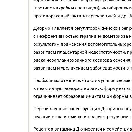
торможение клеточной пролиферации и ангио
(противомикробных пептидов), ингибировани
противораковый, антигипертензивный и др. [6,
Д-гормон является регулятором женской репр
с неэффективностью терапии эндометриоза и
результатом применения вспомогательных ре
развитием плацентарной недостаточности, п
риска незапланированного кесарева сечени
развитием и увеличением заболеваемости в т
Необходимо отметить, что стимуляция фермен
в неактивную, водорастворимую форму кальц
ограничивает образование активной формы ви
Перечисленные ранее функции Д-гормона обу
реакции в тканях-мишенях за счет регуляции тр
Рецептор витамина Д относится к семейству 