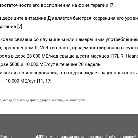
достаточности его восполнения на фоне терапии [7].
 дефиците витамина Д является быстрая коррекция его уров
ржание [7].
Таковая связана со случайным или намеренным употребление
 проведенном R. Vieth и соавт., продемонстрировано отсутст
ла в дозе 28 000 МЕ/нед свыше шести месяцев [17]. R. Heane
озе 5000 и 10 000 МЕ/сут в течение 20 недель
участников исследования, что подтверждает рациональность
10 000 МЕ/сут [11, 17].
, кальцидол, кальцитриол, здоровье женщины, молодость
Portal)
uMEDp - медицинский портал для врачей, объединяющий