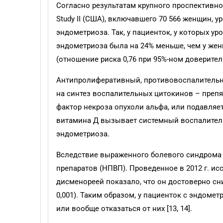
Согласно результатам крупного проспективног
Study II (США), включавшего 70 566 женщин, 
эндометриоза. Так, у пациенток, у которых у
эндометриоза была на 24% меньше, чем у жен
(отношение риска 0,76 при 95%-ном доверительн
Антипролиферативный, противовоспалитель
на синтез воспалительных цитокинов – препят
фактор некроза опухоли альфа, или подавляе
витамина Д вызывает системный воспалитель
эндометриоза.
Вследствие выраженного болевого синдрома 
препаратов (НПВП). Проведенное в 2012 г. и
дисменореей показало, что он достоверно сн
0,001). Таким образом, у пациенток с эндом
или вообще отказаться от них [13, 14].