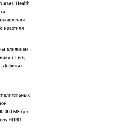
urses’ Health
сти
в выявления
о квартиля
ны влиянием
йкин 1 и 6,
в. Дефицит
спалительных
ной
 000 МЕ (p <
дозу НПВП