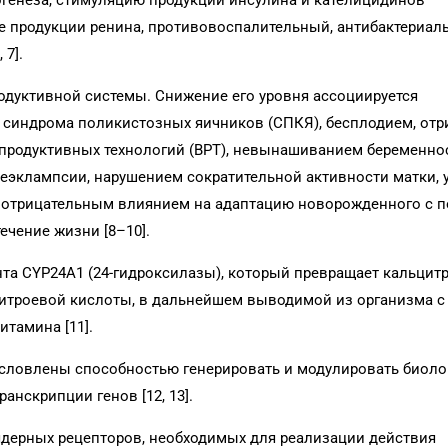
генеза, стимуляцию продукции инсулина и кателицидинов
е продукции ренина, противовоспалительный, антибактериал
 7].
одуктивной системы. Снижение его уровня ассоциируется
 синдрома поликистозных яичников (СПКЯ), бесплодием, от
продуктивных технологий (ВРТ), невынашиванием беременнос
реэклампсии, нарушением сократительной активности матки,
я, отрицательным влиянием на адаптацию новорожденного с
ечение жизни [8–10].
та CYP24A1 (24-гидроксилазы), который превращает кальцит
итроевой кислоты, в дальнейшем выводимой из организма с
тамина [11].
словлены способностью генерировать и модулировать биоло
анскрипции генов [12, 13].
ядерных рецепторов, необходимых для реализации действия