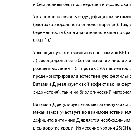
и бесплодием был подтвержден в исследования
Установлена связь между дефицитом витамин
(экстракорпорального оплодотворения). Так, 
беременности была значительно выше по срав
0,001 [10].
У женщин, участвовавших в программах ВРТ с 
л) ассоциировался с более высоким числом 
рожденных детей – 31 против 59% пациенток 
продемонстрировали естественную фертильнос
Витамин Д реализует свой эффект как на фер
эндометрия), так и на биологический материал
Витамин Д регулирует эндометриальную эксп
механизмов участвует во взаимодействии эм
дефицита витамина Д является необходимым
в сыворотке крови. Измерение уровня 25(OH)