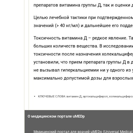
препаратов витамина группы Д, так и оценки 
Целью лечебной тактики при подтвержденном
значений (> 40 нг/мл) и дальнейшее его подде
Токсичность витамина Д – редкое явление. 
больших количеств вещества. В исследовании,
токсичности после назначения холекальциферо
установили, что прием препарата группы Д в д
не вызывал гиперкальциемии ни у одного из 
максимально допустимой дозы для взрослых – 
КЛЮЧЕВЫЕ СЛОВА: витамин Д, эргокальциферол, холекальциферол
О медицинском портале uMEDp
Медицинский портал для врачей uMEDp (Universal Medical 