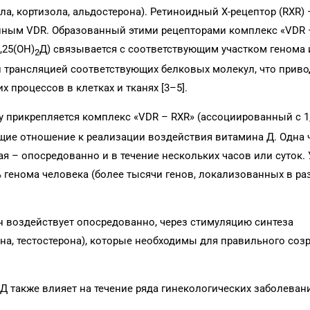
ла, кортизола, альдостерона). Ретиноидный X-рецептор (RXR)
енным VDR. Образованный этими рецепторами комплекс «VDR 
,25(OH)
Д) связывается с соответствующим участком генома 
2
трансляцией соответствующих белковых молекул, что привод
 процессов в клетках и тканях [3–5].
у прикрепляется комплекс «VDR – RXR» (ассоциированный с 1
ие отношение к реализации воздействия витамина Д. Одна ч
ая – опосредованно и в течение нескольких часов или суток.
% генома человека (более тысячи генов, локализованных в ра
н воздействует опосредованно, через стимуляцию синтеза
она, тестостерона), которые необходимы для правильного соз
Д также влияет на течение ряда гинекологических заболеваний