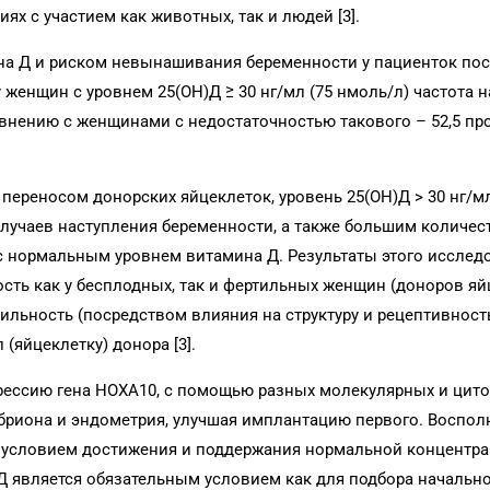
х с участием как животных, так и людей [3].
а Д и риском невынашивания беременности у пациенток пос
у женщин с уровнем 25(OH)Д ≥ 30 нг/мл (75 нмоль/л) частота 
нению с женщинами с недостаточностью такового – 52,5 прот
переносом донорских яйцеклеток, уровень 25(OH)Д > 30 нг/мл
случаев наступления беременности, а также большим количе
с нормальным уровнем витамина Д. Результаты этого исслед
ть как у бесплодных, так и фертильных женщин (доноров яй
тильность (посредством влияния на структуру и рецептивност
 (яйцеклетку) донора [3].
рессию гена HOXA10, с помощью разных молекулярных и цит
бриона и эндометрия, улучшая имплантацию первого. Воспол
 условием достижения и поддержания нормальной концентра
Д является обязательным условием как для подбора начальн