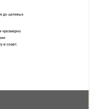
ня до целевых
м чрезмерно
вие
y и соавт.