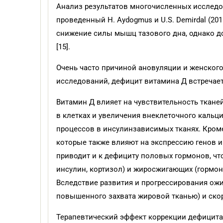
Анализ результатов многочисленных исследо
проведенный H. Aydogmus и U.S. Demirdal (20
снижение силы мышц тазового дна, однако 
[15].
Очень часто причиной ановуляции и женского
исследований, дефицит витамина Д встречает
Витамин Д влияет на чувствительность ткане
в клетках и увеличения внеклеточного каль
процессов в инсулинзависимых тканях. Кроме
которые также влияют на экспрессию генов и
приводит и к дефициту половых гормонов, ч
инсулин, кортизол) и жиросжигающих (гормон
Вследствие развития и прогрессирования ожи
повышенного захвата жировой тканью) и скоро
Терапевтический эффект коррекции дефицита