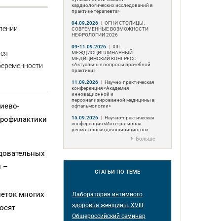
кардиологических исследований в
практике терапевта»
04.09.2026
|
ОГНИ СТОЛИЦЫ.
лении
СОВРЕМЕННЫЕ ВОЗМОЖНОСТИ
НЕФРОЛОГИИ 2026
09-11.09.2026
|
ХIII
тся
МЕЖДИСЦИПЛИНАРНЫЙ
МЕДИЦИНСКИЙ КОНГРЕСС
«Актуальные вопросы врачебной
беременности
практики»
11.09.2026
|
Научно-практическая
конференция «Академия
инновационной и
персонализированной медицины в
иево-
офтальмологии»
15.09.2026
|
Научно-практическая
профилактики
конференция «Интегративная
ревматология для клиницистов»
Больше
едовательных
 –
СТАТЬИ
ПО ТЕМЕ
леток многих
Лаборатория интимного
здоровья женщины. XVIII
носят
Общероссийский семинар