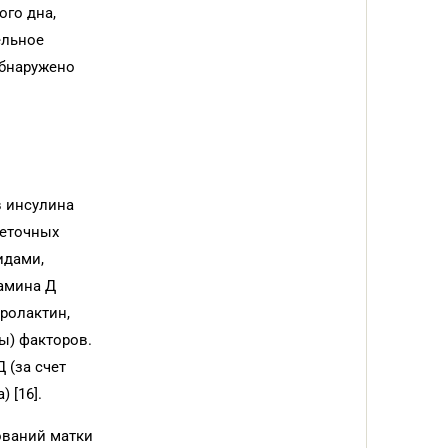
го дна,
ельное
обнаружено
в инсулина
леточных
идами,
тамина Д
ролактин,
ы) факторов.
 (за счет
 [16].
ований матки