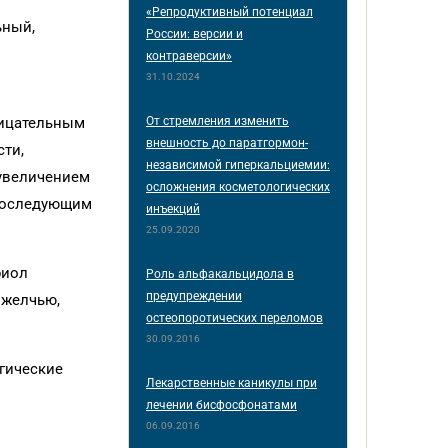
«Репродуктивный потенциал
ьный,
России: версии и
контраверсии»
31.10.2024
От стремления изменить
рицательным
внешность до паратгормон-
ти,
независимой гиперкальциемии:
 увеличением
осложнения косметологических
 последующим
инъекций
25.09.2020
риол
Роль альфакальцидола в
предупреждении
 желчью,
остеопоротических переломов
30.09.2016
гические
Лекарственные каникулы при
лечении бисфосфонатами
06.09.2016