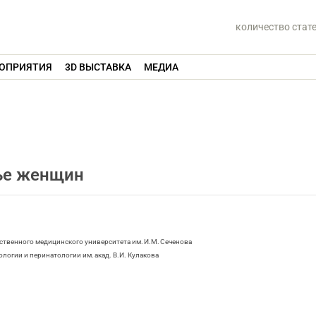
количество стат
ОПРИЯТИЯ
3D ВЫСТАВКА
МЕДИА
вье женщин
твенного медицинского университета им. И.М. Сеченова
огии и перинатологии им. акад. В.И. Кулакова