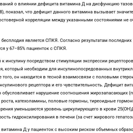
ваний о влиянии дефицита витамина Д на дисфункцию тазово
18), показал, что дефицит данного витамина вызывает значит
достоверной корреляции между указанными состояниями не 
 бесплодия является СПКЯ. Согласно результатам последних
ся у 67–85% пациенток с СПКЯ.
й к инсулину посредством стимуляции экспрессии рецепторо
ция, который необходим для инсулинопосредованных внутрик
 того, он находится в тесной взаимосвязи с половыми стеро
нсулинового рецептора и его чувствительность. Дефицит ви
то обусловливает нарушение соотношения жирозапасающих (п
 роста, катехоламины, половые гормоны, тиреоидные гормон
рения уменьшаются уровень циркулирующего в крови 25(ОН)Д
сть гидроксилирования в печени (за счет жирового гепатоза)
 витамина Д у пациенток с высоким риском объемных образ