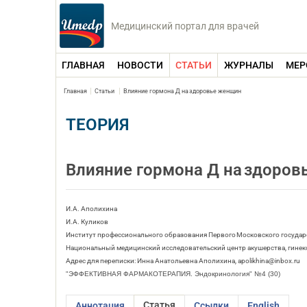
Медицинский портал для врачей
ГЛАВНАЯ
НОВОСТИ
СТАТЬИ
ЖУРНАЛЫ
МЕР
Главная
Статьи
Влияние гормона Д на здоровье женщин
ТЕОРИЯ
Влияние гормона Д на здоро
И.А. Аполихина
И.А. Куликов
Институт профессионального образования Первого Московского государс
Национальный медицинский исследовательский центр акушерства, гинекол
Адрес для переписки: Инна Анатольевна Аполихина, apolikhina@inbox.ru
"ЭФФЕКТИВНАЯ ФАРМАКОТЕРАПИЯ. Эндокринология" №4 (30)
Статья
Аннотация
Ссылки
English