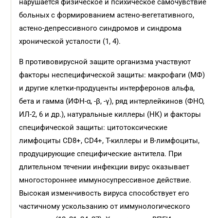
нарушается физическое и психическое самочувствие
больных с формированием астено-вегетативного,
астено-депрессивного синдромов и синдрома
хронической усталости (1, 4).
В противовирусной защите организма участвуют
факторы неспецифической защиты: макрофаги (МФ)
и другие клетки-продуценты интерферонов альфа,
бета и гамма (ИФН-α, -β, -γ), ряд интерлейкинов (ФНО,
ИЛ-2, 6 и др.), натуральные киллеры (НК) и факторы
специфической защиты: цитотоксические
лимфоциты CD8+, СD4+, Т-киллеры и В-лимфоциты,
продуцирующие специфические антитела. При
длительном течении инфекции вирус оказывает
многостороннее иммуносупрессивное действие.
Высокая изменчивость вируса способствует его
частичному ускользанию от иммунологического