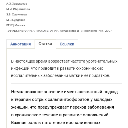
А.З. Хашукоева
М.И. Ибрагимова
З.З. Хашукоева
М.В.Бурденко
РГМУ, Москва
"ЭФФЕКТИВНАЯ ФАРМАКОТЕРАПИЯ. Акушерство и Гинекология" №4. 2007
Статья
Аннотация
Ссылки
В настоящее время возрастает частота урогенитальных
инфекций, что приводит к развитию хронических
воспалительных заболеваний матки и ее придатков.
Немаловажное значение имеет адекватный подход
к терапии острых сальпингоофоритов у молодых
женщин, что предупреждает переход заболевания
в хроническое течение и развитие осложнений.
Важная роль в патогенезе воспалительных