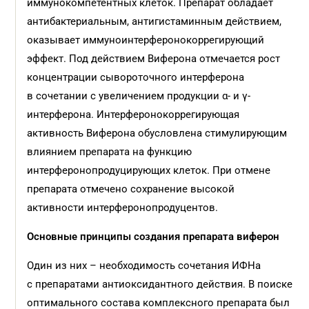
иммунокомпетентных клеток. Препарат обладает
антибактериальным, антигистаминным действием,
оказывает иммуноинтерферонокоррегирующий
эффект. Под действием Виферона отмечается рост
концентрации сывороточного интерферона
в сочетании с увеличением продукции α- и γ-
интерферона. Интерферонокоррегирующая
активность Виферона обусловлена стимулирующим
влиянием препарата на функцию
интерферонопродуцирующих клеток. При отмене
препарата отмечено сохранение высокой
активности интерферонопродуцентов.
Основные
принципы
создания
препарата
виферон
Один из них – необходимость сочетания ИФНа
с препаратами антиоксидантного действия. В поиске
оптимального состава комплексного препарата был