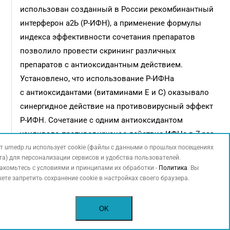
использован созданный в России рекомбинантный
интерферон а2Ь (Р-ИФН), а применение формулы
индекса эффективности сочетания препаратов
позволило провести скрининг различных
препаратов с антиоксидантным действием.
Установлено, что использование Р-ИФНа
с антиоксидантами (витаминами Е и С) оказывало
синергидное действие на противовирусный эффект
Р-ИФН. Сочетание с одним антиоксидантом
усиливало противовирусное действие ИФНа в 7 раз,
а с двумя – в 14 раз.
т umedp.ru использует cookie (файлы с данными о прошлых посещениях
та) для персонализации сервисов и удобства пользователей.
акомьтесь с условиями и принципами их обработки -
Политика
. Вы
Комплексное действие Виферона обусловливает
ете запретить сохранение cookie в настройках своего браузера.
множественность эффектов: снижение уровня
циркулирующего «раннего» ИФН α-2, усиление
OK
синтеза ИФН α-2; увеличение количества
и функциональной активности Т-клеточного звена