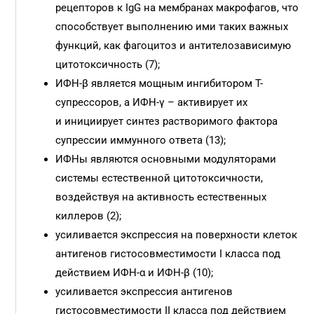
рецепторов к IgG на мембранах макрофагов, что
способствует выполнению ими таких важных
функций, как фагоцитоз и антителозависимую
цитотоксичность (7);
ИФН-β является мощным ингибитором Т-
супрессоров, а ИФН-γ – активирует их
и инициирует синтез растворимого фактора
супрессии иммунного ответа (13);
ИФНы являются основными модуляторами
системы естественной цитотоксичности,
воздействуя на активность естественных
киллеров (2);
усиливается экспрессия на поверхности клеток
антигенов гистосовместимости I класса под
действием ИФН-α и ИФН-β (10);
усиливается экспрессия антигенов
гистосовместимости II класса под действием