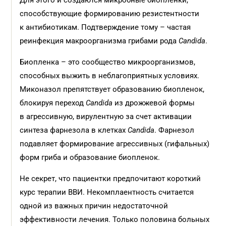
Для этого и создаются микробные биопленки,
способствующие формированию резистентности
к антибиотикам. Подтверждение тому – частая
реинфекция макроорганизма грибами рода
Candida
.
Биопленка – это сообщество микроорганизмов,
способных выжить в неблагоприятных условиях.
Миконазол препятствует образованию биопленок,
блокируя переход
Candida
из дрожжевой формы
в агрессивную, вирулентную за счет активации
синтеза фарнезола в клетках
Candida
. Фарнезол
подавляет формирование агрессивных (гифальных)
форм гриба и образование биопленок.
Не секрет, что пациентки предпочитают короткий
курс терапии ВВИ. Некомплаентность считается
одной из важных причин недостаточной
эффективности лечения. Только половина больных