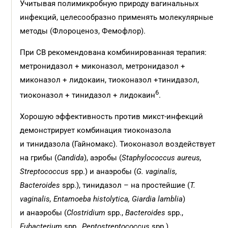
Учитывая полимикробную природу вагинальных
инфекций, целесообразно применять молекулярные
методы (Флороценоз, Фемофлор).
При СВ рекомендована комбинированная терапия:
метронидазол + миконазол, метронидазол +
миконазол + лидокаин, тиоконазол +тинидазол,
6
тиоконазол + тинидазол + лидокаин
.
Хорошую эффективность против микст-инфекций
демонстрирует комбинация тиоконазола
и тинидазола (Гайномакс). Тиоконазол воздействует
на грибы (
Candida
), аэробы (
Staphylococcus
aureus,
Streptococcus
spp.) и анаэробы (
G.
vaginalis,
Bacteroides
spp.), тинидазол – на простейшие (
T.
vaginalis,
Entamoeba
histolytica,
Giardia
lamblia
)
и анаэробы (
Clostridium
spp.,
Bacteroides
spp.,
Eubacterium
spp.,
Peptostreptococcus
spp.).