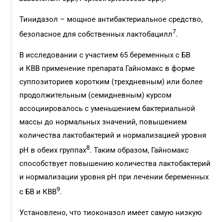
Тинидазол – мощное антибактериальное средство,
7
безопасное для собственных лактобацилл
.
В исследовании с участием 65 беременных с БВ
и КВВ применение препарата Гайномакс в форме
суппозиториев коротким (трехдневным) или более
продолжительным (семидневным) курсом
ассоциировалось с уменьшением бактериальной
массы до нормальных значений, повышением
количества лактобактерий и нормализацией уровня
8
рН в обеих группах
. Таким образом, Гайномакс
способствует повышению количества лактобактерий
и нормализации уровня рН при лечении беременных
9
с БВ и КВВ
.
Установлено, что тиоконазол имеет самую низкую