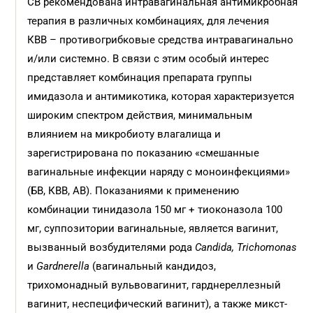
СВ рекомендована интравагинальная антимикробная
терапия в различных комбинациях, для лечения
КВВ – противогрибковые средства интравагинально
и/или системно. В связи с этим особый интерес
представляет комбинация препарата группы
имидазола и антимикотика, которая характеризуется
широким спектром действия, минимальным
влиянием на микробиоту влагалища и
зарегистрирована по показанию «смешанные
вагинальные инфекции наряду с моноинфекциями»
(БВ, КВВ, АВ). Показаниями к применению
комбинации тинидазола 150 мг + тиоконазола 100
мг, суппозитории вагинальные, является вагинит,
вызванный возбудителями рода
Candida, Triсhomonas
и
Gardnerella
(вагинальный кандидоз,
трихомонадный вульвовагинит, гарднереллезный
вагинит, неспецифический вагинит), а также микст-