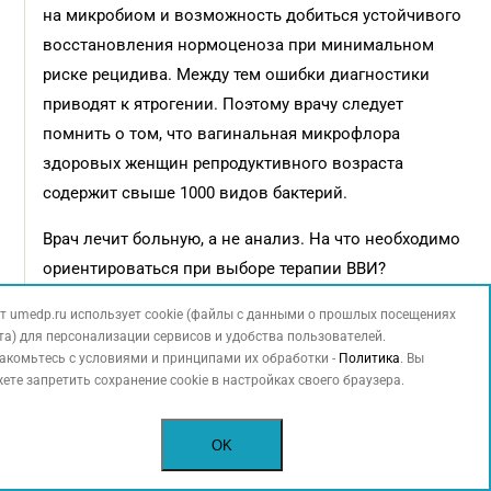
на микробиом и возможность добиться устойчивого
восстановления нормоценоза при минимальном
риске рецидива. Между тем ошибки диагностики
приводят к ятрогении. Поэтому врачу следует
помнить о том, что вагинальная микрофлора
здоровых женщин репродуктивного возраста
содержит свыше 1000 видов бактерий.
Врач лечит больную, а не анализ. На что необходимо
ориентироваться при выборе терапии ВВИ?
На клинический (симптомы) и микробиологический
т umedp.ru использует cookie (файлы с данными о прошлых посещениях
диагноз, анамнез (острый процесс или рецидив),
та) для персонализации сервисов и удобства пользователей.
лечение в прошлом, планирование беременности
акомьтесь с условиями и принципами их обработки -
Политика
. Вы
ете запретить сохранение cookie в настройках своего браузера.
или наличие беременности в настоящее время,
сопутствующие заболевания и терапию, предстоящие
обследования/манипуляции/операции, наличие
OK
факторов риска рецидивирования.