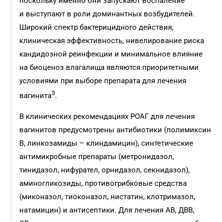
поскольку именно они запускают воспаление
и выступают в роли доминантных возбудителей.
Широкий спектр бактерицидного действия,
клиническая эффективность, нивелирование риска
кандидозной реинфекции и минимальное влияние
на биоценоз влагалища являются приоритетными
условиями при выборе препарата для лечения
3
вагинита
.
В клинических рекомендациях РОАГ для лечения
вагинитов предусмотрены антибиотики (полимиксин
В, линкозамиды – клиндамицин), синтетические
антимикробные препараты (метронидазол,
тинидазол, нифурател, орнидазол, секнидазол),
аминогликозиды, противогрибковые средства
(миконазол, тиоконазол, нистатин, клотримазол,
натамицин) и антисептики. Для лечения АВ, ДВВ,