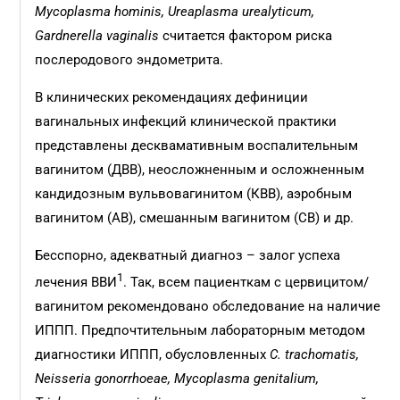
Mycoplasma hominis, Ureaplasma urealyticum,
Gardnerella vaginalis
считается фактором риска
послеродового эндометрита.
В клинических рекомендациях дефиниции
вагинальных инфекций клинической практики
представлены десквамативным воспалительным
вагинитом (ДВВ), неосложненным и осложненным
кандидозным вульвовагинитом (КВВ), аэробным
вагинитом (АВ), смешанным вагинитом (СВ) и др.
Бесспорно, адекватный диагноз – залог успеха
1
лечения ВВИ
. Так, всем пациенткам с цервицитом/
вагинитом рекомендовано обследование на наличие
ИППП. Предпочтительным лабораторным методом
диагностики ИППП, обусловленных
C. trachomatis,
Neisseria gonorrhoeae, Mycoplasma genitalium,