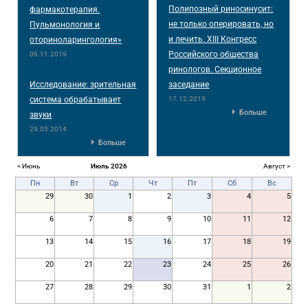
Полипозный риносинусит:
фармакотерапия.
не только оперировать, но
Пульмонология и
и лечить. XIII Конгресс
оториноларингология»
Российского общества
06.11.2019
ринологов. Секционное
Исследование: зрительная
заседание
система обрабатывает
17.12.2019
Больше
звуки
29.05.2014
Больше
< Июнь
Июль 2026
Август >
Пн
Вт
Ср
Чт
Пт
Сб
Вс
29
30
1
2
3
4
5
6
7
8
9
10
11
12
13
14
15
16
17
18
19
20
21
22
23
24
25
26
27
28
29
30
31
1
2