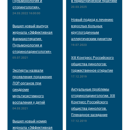
Пульмонология и
в педиатрической практике
оторингология».
20.03.2025
24.03.2022 16:00:00
Новый подход к лечению
Вышел новый выпуск
взрослых больных
журнала «Эффективная
круглогодичным
фармакотерапия.
аллергическим ринитом
Пульмонология и
19.07.2023
оториноларингология»
XIII Конгресс Российского
05.07.2021
общества ринологов:
Эксперты назвали
торжественное открытие
проявления поражения
17.12.2019
ЛОР-органов при
Актуальные проблемы
синдроме
оториноларингологии. XIII
мультисистемного
Конгресс Российского
воспаления у детей
общества ринологов.
04.03.2021
Пленарное заседание
Вышел новый номер
17.12.2019
журнала «Эффективная