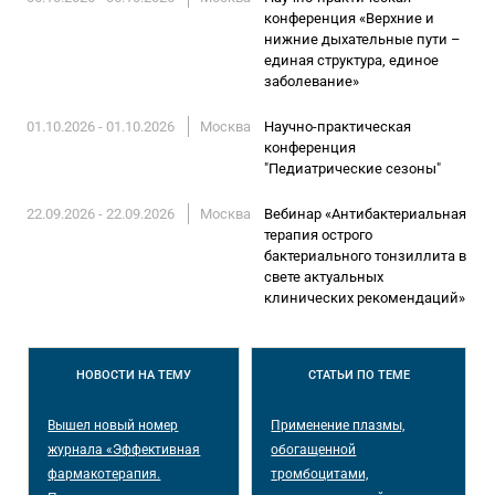
конференция «Верхние и
нижние дыхательные пути –
единая структура, единое
заболевание»
01.10.2026 - 01.10.2026
Москва
Научно-практическая
конференция
"Педиатрические сезоны"
22.09.2026 - 22.09.2026
Москва
Вебинар «Антибактериальная
терапия острого
бактериального тонзиллита в
свете актуальных
клинических рекомендаций»
НОВОСТИ
НА ТЕМУ
СТАТЬИ
ПО ТЕМЕ
Вышел новый номер
Применение плазмы,
журнала «Эффективная
обогащенной
фармакотерапия.
тромбоцитами,