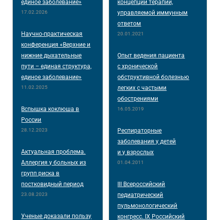
единое заболевание»
концепции терапии,
17.02.2026
управляемой иммунным
ответом
Научно-практическая
20.01.2021
конференция «Верхние и
нижние дыхательные
Опыт ведения пациента
пути – единая структура,
с хронической
единое заболевание»
обструктивной болезнью
11.02.2025
легких с частыми
обострениями
Вспышка коклюша в
16.05.2019
России
28.12.2023
Респираторные
заболевания у детей
Актуальная проблема.
и у взрослых
Аллергия у больных из
01.04.2011
групп риска в
постковидный период
III Всероссийский
23.08.2023
педиатрический
пульмонологический
Ученые доказали пользу
конгресс. IX Российский