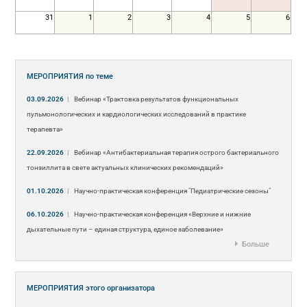
31
1
2
3
4
5
6
МЕРОПРИЯТИЯ
по теме
03.09.2026
|
Вебинар «Трактовка результатов функциональных
пульмонологических и кардиологических исследований в практике
терапевта»
22.09.2026
|
Вебинар «Антибактериальная терапия острого бактериального
тонзиллита в свете актуальных клинических рекомендаций»
01.10.2026
|
Научно-практическая конференция "Педиатрические сезоны"
06.10.2026
|
Научно-практическая конференция «Верхние и нижние
дыхательные пути – единая структура, единое заболевание»
Больше
МЕРОПРИЯТИЯ
этого организатора