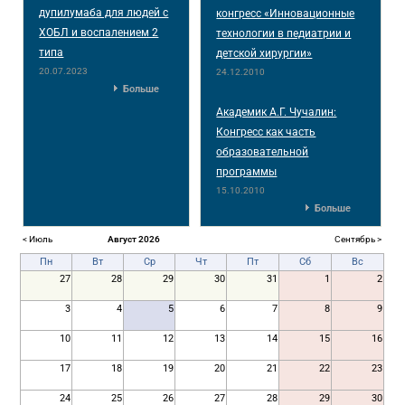
дупилумаба для людей с
конгресс «Инновационные
ХОБЛ и воспалением 2
технологии в педиатрии и
типа
детской хирургии»
20.07.2023
24.12.2010
Больше
Академик А.Г. Чучалин:
Конгресс как часть
образовательной
программы
15.10.2010
Больше
< Июль
Август 2026
Сентябрь >
Пн
Вт
Ср
Чт
Пт
Сб
Вс
27
28
29
30
31
1
2
3
4
5
6
7
8
9
10
11
12
13
14
15
16
17
18
19
20
21
22
23
24
25
26
27
28
29
30