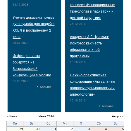
28.12.2023
конгресс «Инновационные
технологии в педиатрии и
Ученые доказали пользу
детской хирургии»
дупилумаба для людей с
24.12.2010
ХОБЛ и воспалением 2
типа
Академик А.Г. Чучалин:
20.07.2023
Конгресс как часть
образовательной
Инфекционисты
программы
соберутся на
15.10.2010
Всероссийской
конференции в Москве
Научно-практическая
01.03.2023
конференция «Актуальные
Больше
вопросы пульмонологии и
аллергологии»
15.10.2010
Больше
< Июнь
Июль 2026
Август >
Пн
Вт
Ср
Чт
Пт
Сб
Вс
29
30
1
2
3
4
5