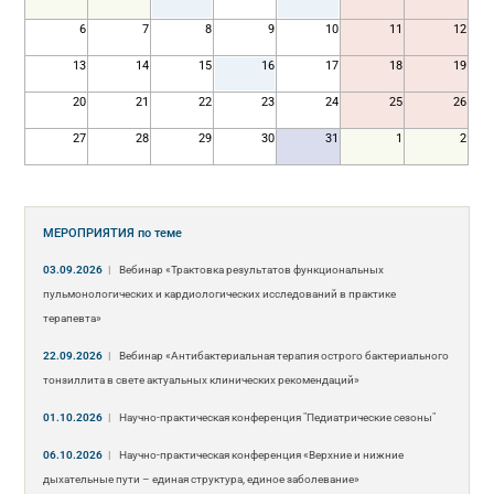
6
7
8
9
10
11
12
13
14
15
16
17
18
19
20
21
22
23
24
25
26
27
28
29
30
31
1
2
МЕРОПРИЯТИЯ
по теме
03.09.2026
|
Вебинар «Трактовка результатов функциональных
пульмонологических и кардиологических исследований в практике
терапевта»
22.09.2026
|
Вебинар «Антибактериальная терапия острого бактериального
тонзиллита в свете актуальных клинических рекомендаций»
01.10.2026
|
Научно-практическая конференция "Педиатрические сезоны"
06.10.2026
|
Научно-практическая конференция «Верхние и нижние
дыхательные пути – единая структура, единое заболевание»