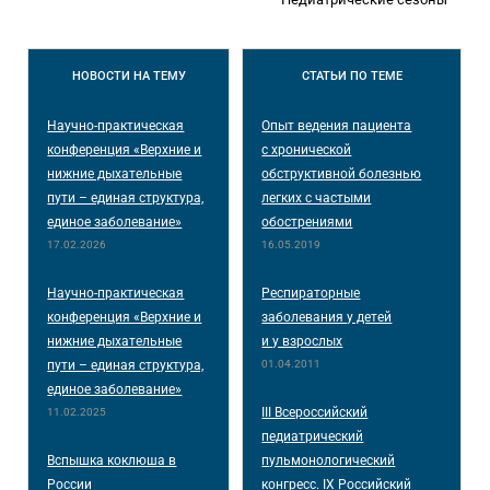
НОВОСТИ
НА ТЕМУ
СТАТЬИ
ПО ТЕМЕ
Научно-практическая
Опыт ведения пациента
конференция «Верхние и
с хронической
нижние дыхательные
обструктивной болезнью
пути – единая структура,
легких с частыми
единое заболевание»
обострениями
17.02.2026
16.05.2019
Научно-практическая
Респираторные
конференция «Верхние и
заболевания у детей
нижние дыхательные
и у взрослых
пути – единая структура,
01.04.2011
единое заболевание»
III Всероссийский
11.02.2025
педиатрический
Вспышка коклюша в
пульмонологический
России
конгресс. IX Российский