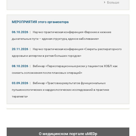
Больше
МЕРОПРИЯТИЯ
этого организатора
06.10.2026
|
Научно-практическая конференция «Верхние и нижние
дыхательные пути – единая структура, единое заболевание»
20.11.2026
|
Научно-практическая конференция «Секреты респираторного
здоровья и аллергии в ритме больших городов»
08.10.2026
|
Вебинар «Периоперационные риски у пациентов ХОБЛ: как
снизить осложнения после плановых операций»
03.09.2026
|
Вебинар «Трактовка результатов функциональных
пульмонологических и кардиологических исследований в практике
терапевта»
О медицинском портале uMEDp