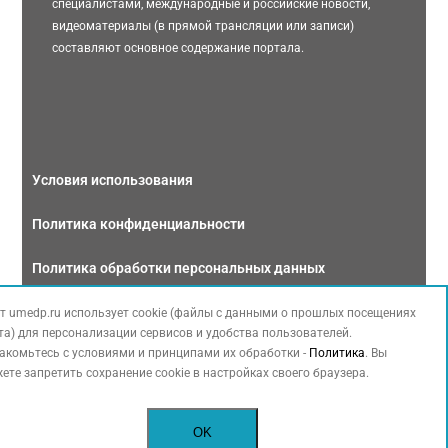
специалистами, международные и российские новости,
видеоматериалы (в прямой трансляции или записи)
составляют основное содержание портала.
Условия использования
Политика конфиденциальности
Политика обработки персональных данных
Связаться с нами
т umedp.ru использует cookie (файлы с данными о прошлых посещениях
та) для персонализации сервисов и удобства пользователей.
акомьтесь с условиями и принципами их обработки -
Политика
. Вы
ете запретить сохранение cookie в настройках своего браузера.
Copyright © 2026 МЕДФОРУМ. Все права защищены. Данный сайт также
OK
содержит материалы, принадлежащие третьей стороне, охраняемые законом