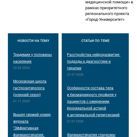
медицинской помощи» в
рамках приоритетного
регионального проекта
«Город-Университет»
НОВОСТИ
НА ТЕМУ
СТАТЬИ
ПО ТЕМЕ
Тридемия у половины
Расстройства нейроразвития:
населения
подходы к диагностике и
22.02.2024
терапии
27.07.2026
Московская школа
гастроэнтеролога
Особенности состава тела
(осенний сезон)
и биомаркерного профиля у
01.11.2023
пациентов с ожирением,
бронхиальной астмой
Вышел свежий номер
и артериальной гипертензией
журнала
27.07.2026
"Эффективная
фармакотерапия.
Фармакотерапия глаукомы