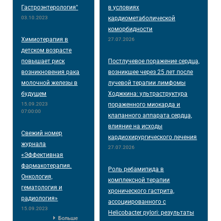
Гастроэнтерология"
в условиях
03.10.2023
кардиометаболической
коморбидности
Химиотерапия в
27.07.2026
детском возрасте
повышает риск
Постлучевое поражение сердца,
возникновения рака
возникшее через 25 лет после
молочной железы в
лучевой терапии лимфомы
будущем
Ходжкина: ультраструктура
15.09.2023
пораженного миокарда и
07:00:00
клапанного аппарата сердца,
влияние на исходы
Свежий номер
кардиохирургического лечения
журнала
27.07.2026
«Эффективная
фармакотерапия.
Роль ребамипида в
Онкология,
комплексной терапии
гематология и
хронического гастрита,
радиология»
ассоциированного с
15.09.2023
Helicobacter pylori: результаты
Больше