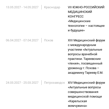
13.05.2027 - 14.05.2027
Краснодар
VII ЮЖНО-РОССИЙСКИЙ
МЕДИЦИНСКИЙ
КОНГРЕСС
«Медицинские
технологии – настоящее
и будущее»
06.04.2027 - 07.04.2027
Псков
XIII Медицинский форум
с международным
участием «Актуальные
вопросы врачебной
практики. Тареевские
чтения», посвященный
уроженцу г. Пскова –
академику Тарееву Е.М.
24.03.2027 - 25.03.2027
Петрозаводск
XIV Медицинский форум
«Актуальные вопросы
совершенствования
медицинской помощи
«Карельская
жемчужина»